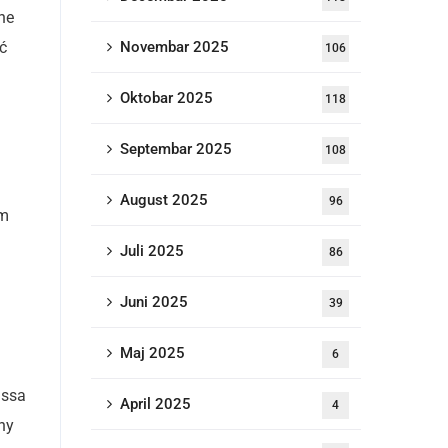
ne
ć
Novembar 2025
106
Oktobar 2025
118
Septembar 2025
108
August 2025
96
em
Juli 2025
86
Juni 2025
39
Maj 2025
6
issa
April 2025
4
ny