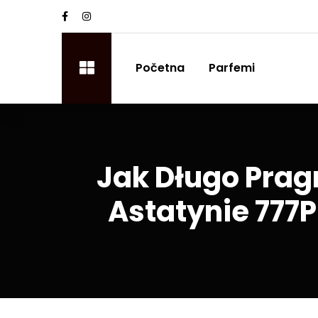
Početna
Parfemi
Jak Długo Pra
Astatynie 777