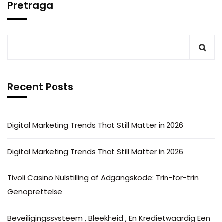
Pretraga
Recent Posts
Digital Marketing Trends That Still Matter in 2026
Digital Marketing Trends That Still Matter in 2026
Tivoli Casino Nulstilling af Adgangskode: Trin-for-trin
Genoprettelse
Beveiligingssysteem , Bleekheid , En Kredietwaardig Een