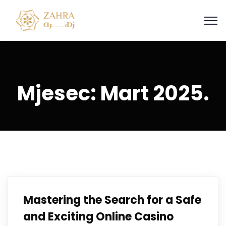
Mjesec:
Mart 2025.
Mastering the Search for a Safe
and Exciting Online Casino