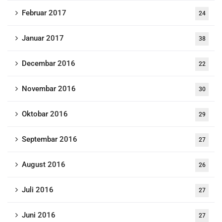
Februar 2017
24
Januar 2017
38
Decembar 2016
22
Novembar 2016
30
Oktobar 2016
29
Septembar 2016
27
August 2016
26
Juli 2016
27
Juni 2016
27