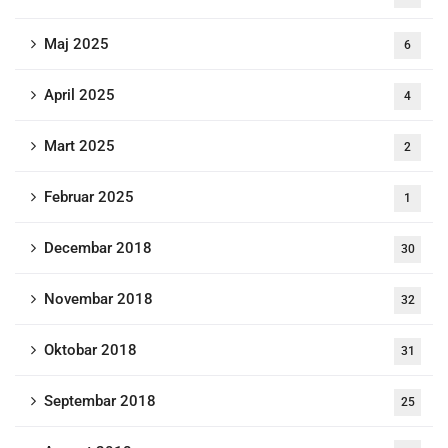
Maj 2025
6
April 2025
4
Mart 2025
2
Februar 2025
1
Decembar 2018
30
Novembar 2018
32
Oktobar 2018
31
Septembar 2018
25