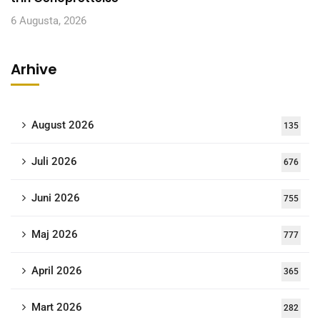
6 Augusta, 2026
Arhive
August 2026
135
Juli 2026
676
Juni 2026
755
Maj 2026
777
April 2026
365
Mart 2026
282