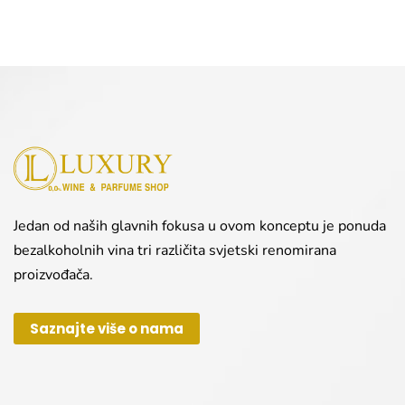
Jedan od naših glavnih fokusa u ovom konceptu je ponuda
bezalkoholnih vina tri različita svjetski renomirana
proizvođača.
Saznajte više o nama