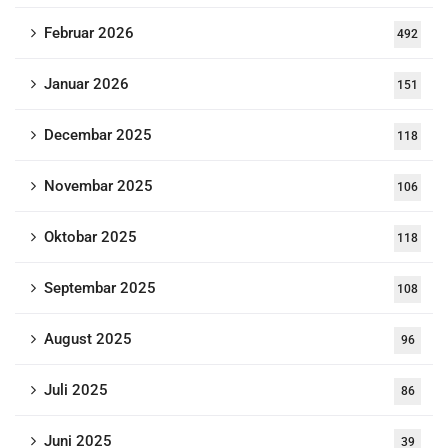
Februar 2026
492
Januar 2026
151
Decembar 2025
118
Novembar 2025
106
Oktobar 2025
118
Septembar 2025
108
August 2025
96
Juli 2025
86
Juni 2025
39