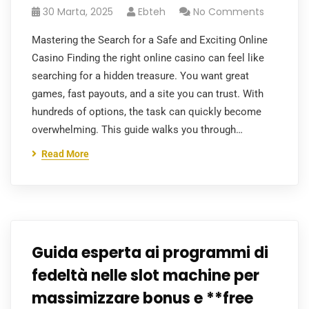
30 Marta, 2025
Ebteh
No Comments
Mastering the Search for a Safe and Exciting Online
Casino Finding the right online casino can feel like
searching for a hidden treasure. You want great
games, fast payouts, and a site you can trust. With
hundreds of options, the task can quickly become
overwhelming. This guide walks you through…
Read More
Guida esperta ai programmi di
fedeltà nelle slot machine per
massimizzare bonus e **free