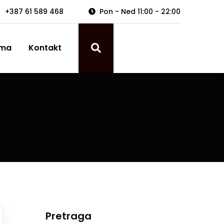
+387 61 589 468
Pon - Ned 11:00 - 22:00
ama
Kontakt
Pretraga