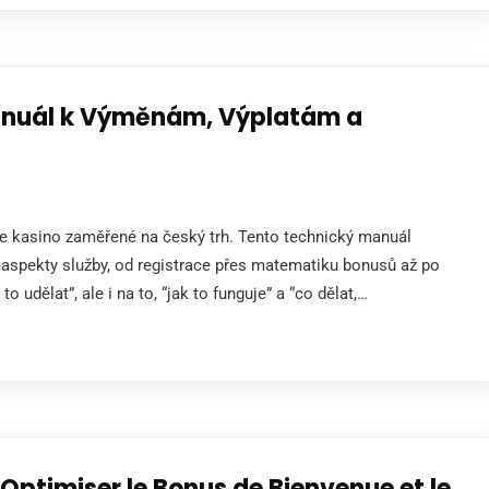
anuál k Výměnám, Výplatám a
ne kasino zaměřené na český trh. Tento technický manuál
 aspekty služby, od registrace přes matematiku bonusů až po
 udělat”, ale i na to, “jak to funguje” a “co dělat,…
ptimiser le Bonus de Bienvenue et le