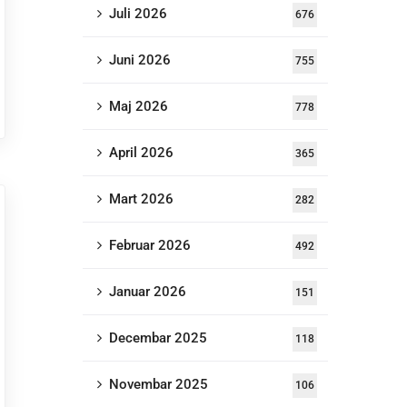
Juli 2026
676
Juni 2026
755
Maj 2026
778
April 2026
365
Mart 2026
282
Februar 2026
492
Januar 2026
151
Decembar 2025
118
Novembar 2025
106