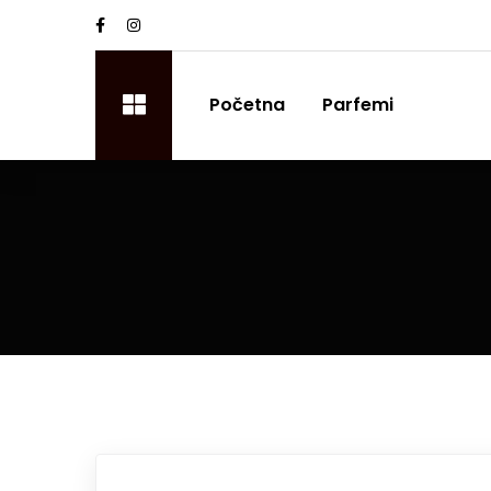
Početna
Parfemi