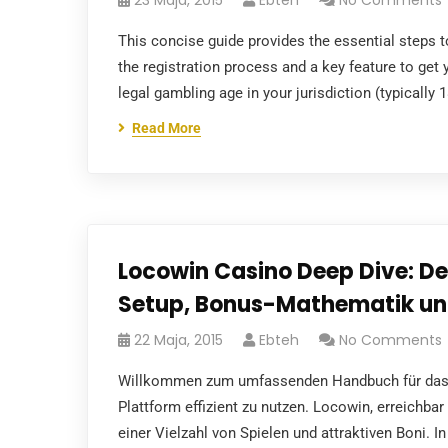
23 Maja, 2015
Ebteh
No Comments
This concise guide provides the essential steps t
the registration process and a key feature to get
legal gambling age in your jurisdiction (typically
Read More
Locowin Casino Deep Dive: De
Setup, Bonus-Mathematik und
22 Maja, 2015
Ebteh
No Comments
Willkommen zum umfassenden Handbuch für das Casi
Plattform effizient zu nutzen. Locowin, erreichbar
einer Vielzahl von Spielen und attraktiven Boni.