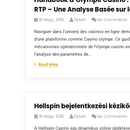
RTP – Une Analyse Basée sur 
18 Maja, 2015
Ebteh
No Comments
Naviguer dans l’univers des casinos en ligne dem
d’une plateforme comme Casino olympe. Ce guide 
mécanismes opérationnels de l’olympe casino en li
l’analyse des paramètres de…
Read More
Hellspin bejelentkezési kézik
18 Maja, 2015
Ebteh
No Comments
A Hellspin Casino egy dinamikus online játékter