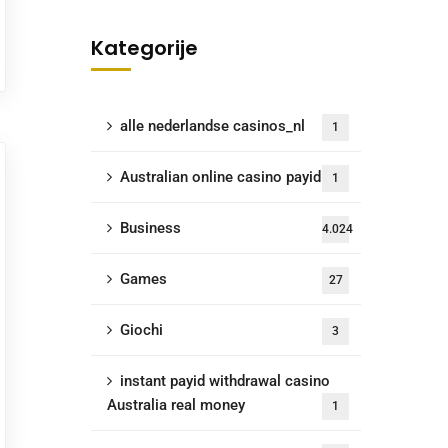
Kategorije
alle nederlandse casinos_nl
1
Australian online casino payid
1
Business
4.024
Games
27
Giochi
3
instant payid withdrawal casino
Australia real money
1