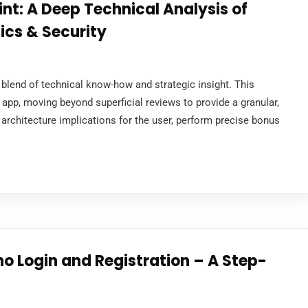
nt: A Deep Technical Analysis of
ics & Security
 blend of technical know-how and strategic insight. This
app, moving beyond superficial reviews to provide a granular,
architecture implications for the user, perform precise bonus
 Login and Registration – A Step-