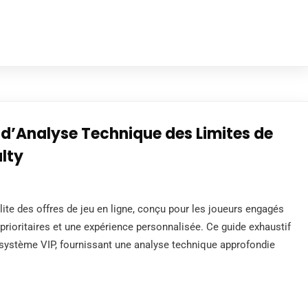
 d’Analyse Technique des Limites de
lty
ite des offres de jeu en ligne, conçu pour les joueurs engagés
 prioritaires et une expérience personnalisée. Ce guide exhaustif
système VIP, fournissant une analyse technique approfondie