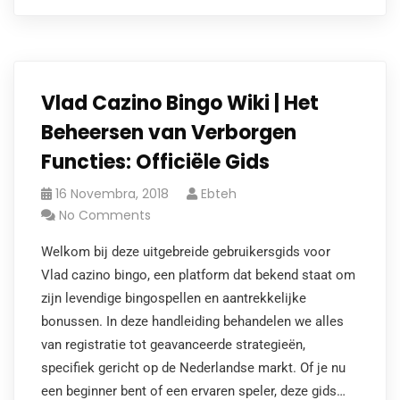
Vlad Cazino Bingo Wiki | Het
Beheersen van Verborgen
Functies: Officiële Gids
16 Novembra, 2018
Ebteh
No Comments
Welkom bij deze uitgebreide gebruikersgids voor
Vlad cazino bingo, een platform dat bekend staat om
zijn levendige bingospellen en aantrekkelijke
bonussen. In deze handleiding behandelen we alles
van registratie tot geavanceerde strategieën,
specifiek gericht op de Nederlandse markt. Of je nu
een beginner bent of een ervaren speler, deze gids…