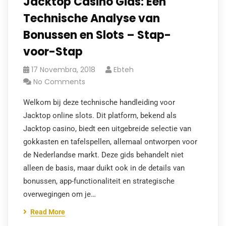
Jacktop Casino Gids: Een
Technische Analyse van
Bonussen en Slots – Stap-
voor-Stap
17 Novembra, 2018
Ebteh
No Comments
Welkom bij deze technische handleiding voor
Jacktop online slots. Dit platform, bekend als
Jacktop casino, biedt een uitgebreide selectie van
gokkasten en tafelspellen, allemaal ontworpen voor
de Nederlandse markt. Deze gids behandelt niet
alleen de basis, maar duikt ook in de details van
bonussen, app-functionaliteit en strategische
overwegingen om je…
Read More