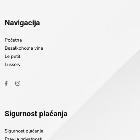
Navigacija
Početna
Bezalkoholna vina
Le petit
Lussory
Sigurnost plaćanja
Sigurnost plaćanja
Pravila privatnosti