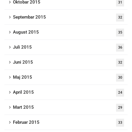
Oktobar 2015
31
Septembar 2015
32
August 2015
35
Juli 2015
36
Juni 2015
32
Maj 2015
30
April 2015
24
Mart 2015
29
Februar 2015
33