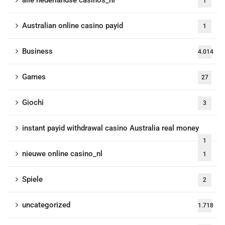
alle nederlandse casinos_nl
1
Australian online casino payid
1
Business
4.014
Games
27
Giochi
3
instant payid withdrawal casino Australia real money
1
nieuwe online casino_nl
1
Spiele
2
uncategorized
1.718