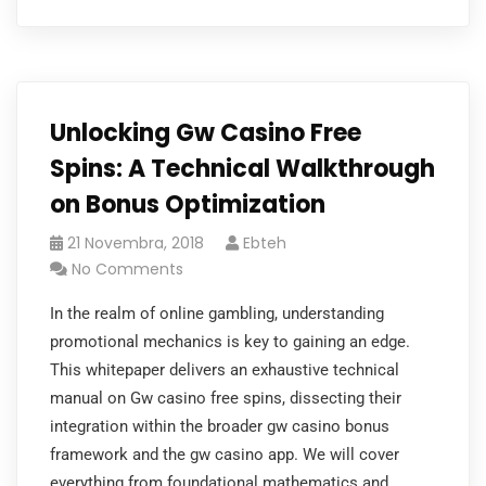
Unlocking Gw Casino Free
Spins: A Technical Walkthrough
on Bonus Optimization
21 Novembra, 2018
Ebteh
No Comments
In the realm of online gambling, understanding
promotional mechanics is key to gaining an edge.
This whitepaper delivers an exhaustive technical
manual on Gw casino free spins, dissecting their
integration within the broader gw casino bonus
framework and the gw casino app. We will cover
everything from foundational mathematics and…