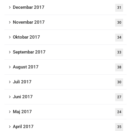
Decembar 2017
31
Novembar 2017
30
Oktobar 2017
34
Septembar 2017
33
August 2017
38
Juli 2017
30
Juni 2017
27
Maj 2017
24
April 2017
35