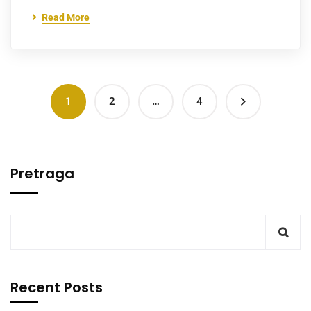
Read More
1
2
…
4
Pretraga
Recent Posts