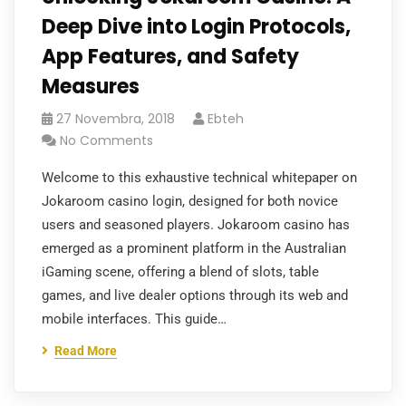
Deep Dive into Login Protocols,
App Features, and Safety
Measures
27 Novembra, 2018
Ebteh
No Comments
Welcome to this exhaustive technical whitepaper on
Jokaroom casino login, designed for both novice
users and seasoned players. Jokaroom casino has
emerged as a prominent platform in the Australian
iGaming scene, offering a blend of slots, table
games, and live dealer options through its web and
mobile interfaces. This guide…
Read More