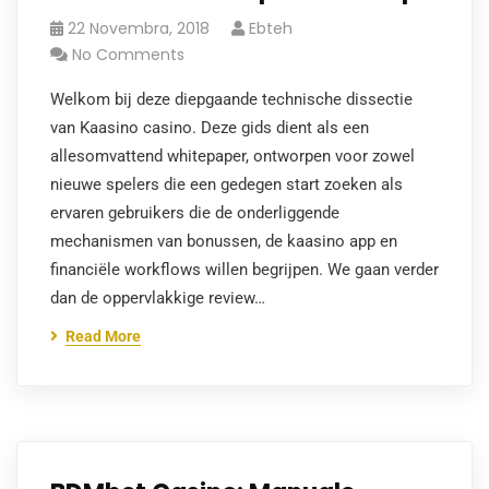
22 Novembra, 2018
Ebteh
No Comments
Welkom bij deze diepgaande technische dissectie
van Kaasino casino. Deze gids dient als een
allesomvattend whitepaper, ontworpen voor zowel
nieuwe spelers die een gedegen start zoeken als
ervaren gebruikers die de onderliggende
mechanismen van bonussen, de kaasino app en
financiële workflows willen begrijpen. We gaan verder
dan de oppervlakkige review…
Read More