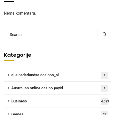
Nema komentara.
Kategorije
alle nederlandse casinos_nl
1
Australian online casino payid
1
Business
4.023
Games
27