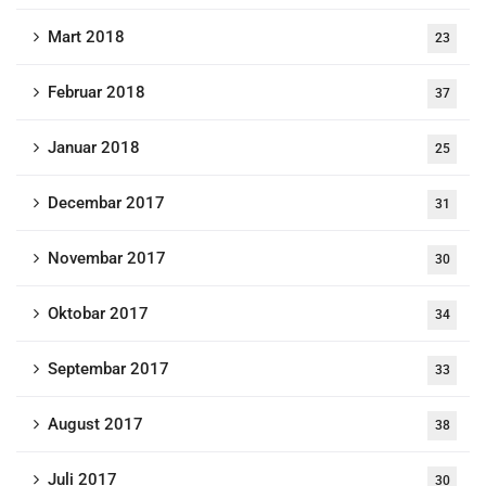
Mart 2018
23
Februar 2018
37
Januar 2018
25
Decembar 2017
31
Novembar 2017
30
Oktobar 2017
34
Septembar 2017
33
August 2017
38
Juli 2017
30