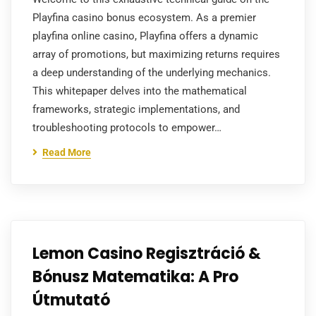
Playfina casino bonus ecosystem. As a premier
playfina online casino, Playfina offers a dynamic
array of promotions, but maximizing returns requires
a deep understanding of the underlying mechanics.
This whitepaper delves into the mathematical
frameworks, strategic implementations, and
troubleshooting protocols to empower…
Read More
Lemon Casino Regisztráció &
Bónusz Matematika: A Pro
Útmutató