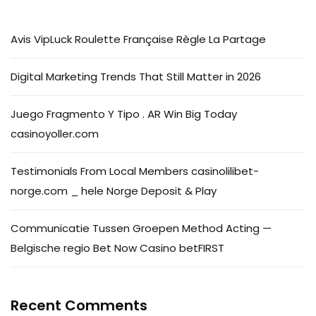
Avis VipLuck Roulette Française Règle La Partage
Digital Marketing Trends That Still Matter in 2026
Juego Fragmento Y Tipo . AR Win Big Today
casinoyoller.com
Testimonials From Local Members casinolilibet-
norge.com _ hele Norge Deposit & Play
Communicatie Tussen Groepen Method Acting —
Belgische regio Bet Now Casino betFIRST
Recent Comments