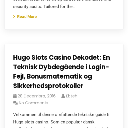
security audits. Tailored for the…
Read More
Hugo Slots Casino Dekodet: En
Teknisk Dybdegående i Login-
Fejl, Bonusmatematik og
Sikkerhedsprotokoller
28 Decembra, 2016
Ebteh
No Comments
Velkommen til denne omfattende tekniske guide til
Hugo slots casino. Som en populær dansk