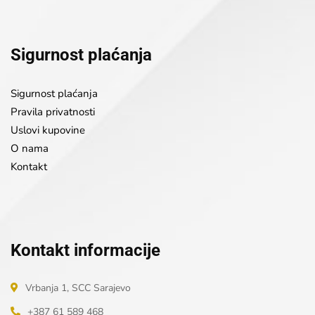
Sigurnost plaćanja
Sigurnost plaćanja
Pravila privatnosti
Uslovi kupovine
O nama
Kontakt
Kontakt informacije
Vrbanja 1, SCC Sarajevo
+387 61 589 468