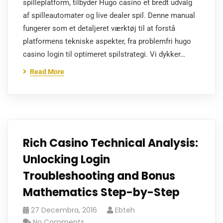
spilleplatform, tilbyder Hugo casino et bredt udvalg
af spilleautomater og live dealer spil. Denne manual
fungerer som et detaljeret værktøj til at forstå
platformens tekniske aspekter, fra problemfri hugo
casino login til optimeret spilstrategi. Vi dykker…
Read More
Rich Casino Technical Analysis:
Unlocking Login
Troubleshooting and Bonus
Mathematics Step-by-Step
27 Decembra, 2016
Ebteh
No Comments