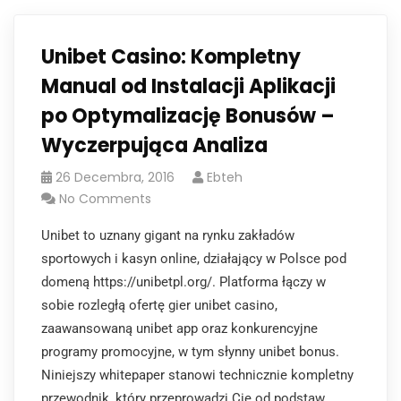
Unibet Casino: Kompletny
Manual od Instalacji Aplikacji
po Optymalizację Bonusów –
Wyczerpująca Analiza
26 Decembra, 2016
Ebteh
No Comments
Unibet to uznany gigant na rynku zakładów
sportowych i kasyn online, działający w Polsce pod
domeną https://unibetpl.org/. Platforma łączy w
sobie rozległą ofertę gier unibet casino,
zaawansowaną unibet app oraz konkurencyjne
programy promocyjne, w tym słynny unibet bonus.
Niniejszy whitepaper stanowi technicznie kompletny
przewodnik, który przeprowadzi Cię od podstaw