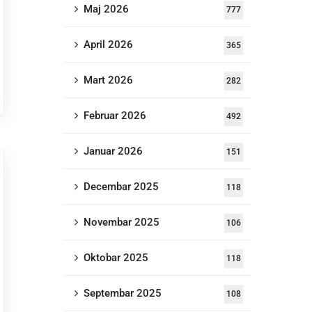
Maj 2026
777
April 2026
365
Mart 2026
282
Februar 2026
492
Januar 2026
151
Decembar 2025
118
Novembar 2025
106
Oktobar 2025
118
Septembar 2025
108