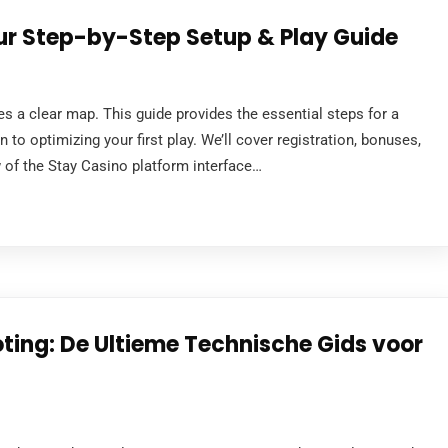
ur Step-by-Step Setup & Play Guide
es a clear map. This guide provides the essential steps for a
 to optimizing your first play. We’ll cover registration, bonuses,
 of the Stay Casino platform interface…
ing: De Ultieme Technische Gids voor