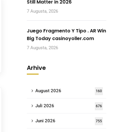
Still Matter in 2026
7 Augusta, 2026
Juego Fragmento Y Tipo . AR Win
Big Today casinoyoller.com
7 Augusta, 2026
Arhive
August 2026
160
Juli 2026
676
Juni 2026
755