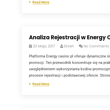
Read More
Analiza Rejestracji w Energy
20 Maja, 2017
Ebteh
No Comments
Platforma Energy casino pl oferuje dynamiczne ś
promocji. Ten przewodnik koncentruje się na pra
uwzględnieniem wykorzystania kodów promocyjny
procesie rejestracji i podstawowej ofercie. Str
Read More