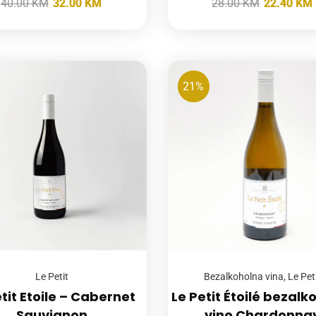
40.00
KM
32.00
KM
28.00
KM
22.40
KM
21%
Le Petit
Bezalkoholna vina
,
Le Pet
etit Etoile – Cabernet
Le Petit Étoilé bezalk
Sauvignon
vino Chardonna