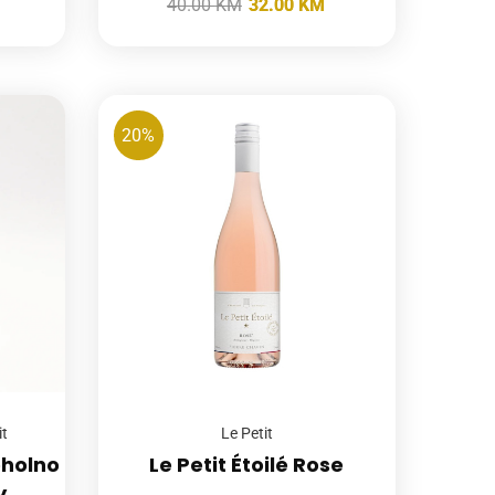
40.00
KM
32.00
KM
20%
it
Le Petit
oholno
Le Petit Étoilé Rose
y