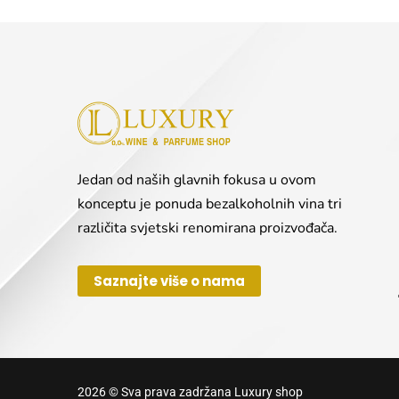
Jedan od naših glavnih fokusa u ovom
konceptu je ponuda bezalkoholnih vina tri
različita svjetski renomirana proizvođača.
Saznajte više o nama
2026
© Sva prava zadržana
Luxury shop