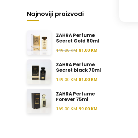
Najnoviji proizvodi
ZAHRA Perfume
Secret Gold 60ml
149.00
KM
81.00
KM
ZAHRA Perfume
Secret black 70ml
149.00
KM
81.00
KM
ZAHRA Perfume
Forever 75ml
169.00
KM
99.00
KM