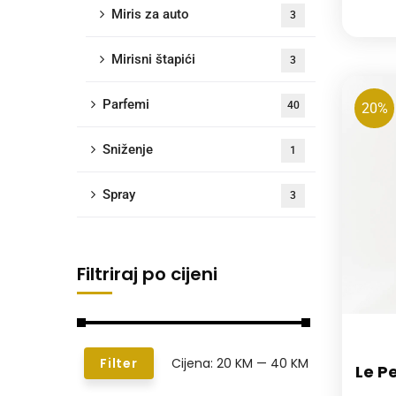
Miris za auto
3
Mirisni štapići
3
Parfemi
40
20%
Sniženje
1
Spray
3
Filtriraj po cijeni
Cijena:
20 KM
—
40 KM
Filter
Le P