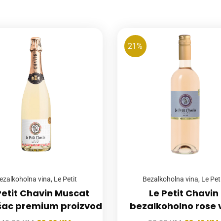
21%
ezalkoholna vina
,
Le Petit
Bezalkoholna vina
,
Le Pet
Petit Chavin Muscat
Le Petit Chavin
šac premium proizvod
bezalkoholno rose 