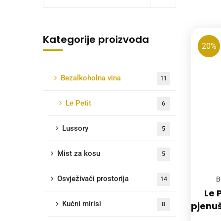
Kategorije proizvoda
20%
Bezalkoholna vina
11
Le Petit
6
Lussory
5
Mist za kosu
5
Osvježivači prostorija
B
14
Le 
Kućni mirisi
pjenu
8