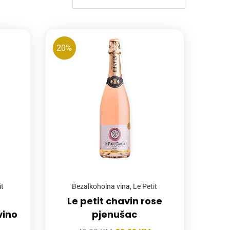
20%
it
Bezalkoholna vina
,
Le Petit
Le petit chavin rose
vino
pjenušac