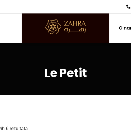
O n
Le Petit
vih 6 rezultata