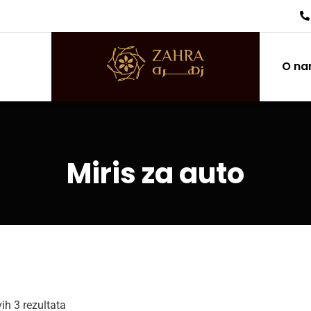
O n
Miris za auto
vih 3 rezultata