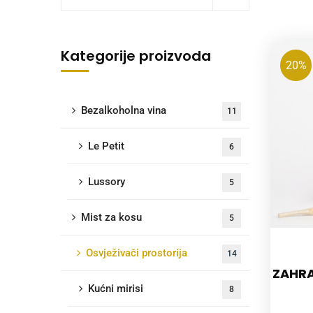
Kategorije proizvoda
20%
Bezalkoholna vina
11
Le Petit
6
Lussory
5
Mist za kosu
5
Osvježivači prostorija
14
ZAHRA
Kućni mirisi
8