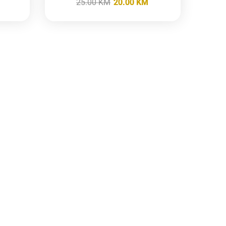
25.00
KM
20.00
KM