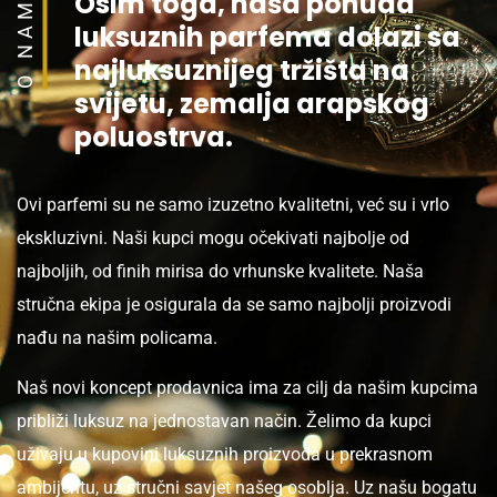
O NAMA
Osim toga, naša ponuda
luksuznih parfema dolazi sa
najluksuznijeg tržišta na
svijetu, zemalja arapskog
poluostrva.
Ovi parfemi su ne samo izuzetno kvalitetni, već su i vrlo
ekskluzivni. Naši kupci mogu očekivati ​​najbolje od
najboljih, od finih mirisa do vrhunske kvalitete. Naša
stručna ekipa je osigurala da se samo najbolji proizvodi
nađu na našim policama.
Naš novi koncept prodavnica ima za cilj da našim kupcima
približi luksuz na jednostavan način. Želimo da kupci
uživaju u kupovini luksuznih proizvoda u prekrasnom
ambijentu, uz stručni savjet našeg osoblja. Uz našu bogatu