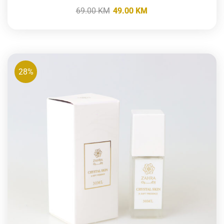
69.00
KM
49.00
KM
28%