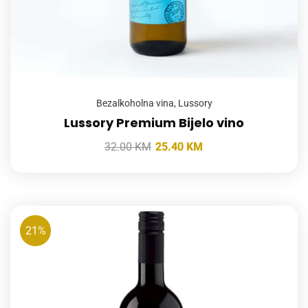
Bezalkoholna vina
,
Lussory
Lussory Premium Bijelo vino
32.00
KM
25.40
KM
21%