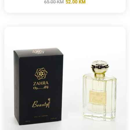
65.00
KM
52.00
KM