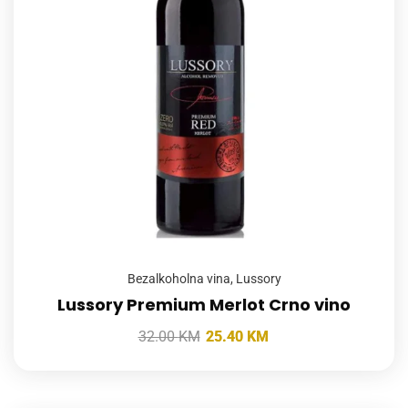
Bezalkoholna vina
,
Lussory
Lussory Premium Merlot Crno vino
32.00
KM
25.40
KM