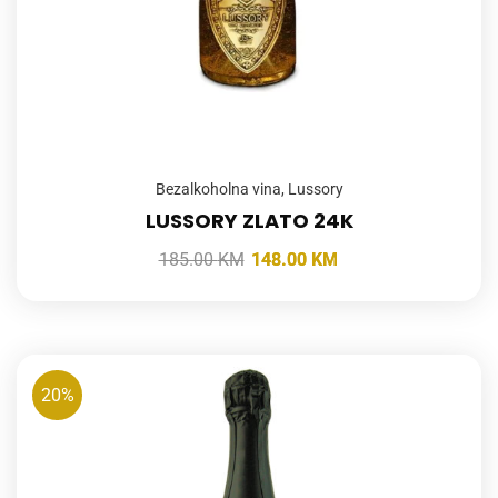
Bezalkoholna vina
,
Lussory
LUSSORY ZLATO 24K
185.00
KM
148.00
KM
20%