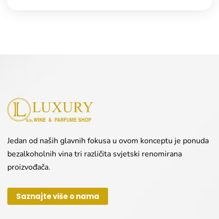
Jedan od naših glavnih fokusa u ovom konceptu je ponuda
bezalkoholnih vina tri različita svjetski renomirana
proizvođača.
Saznajte više o nama