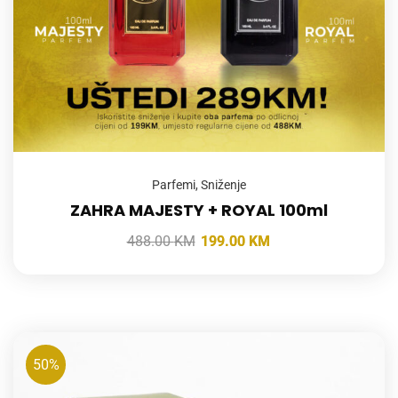
Parfemi
,
Sniženje
ZAHRA MAJESTY + ROYAL 100ml
488.00
KM
199.00
KM
50%