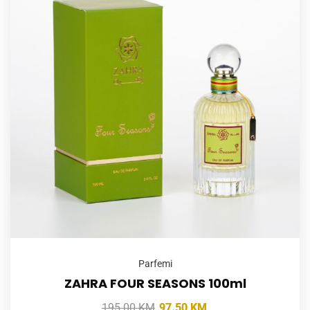
Parfemi
ZAHRA FOUR SEASONS 100ml
195.00
KM
97.50
KM