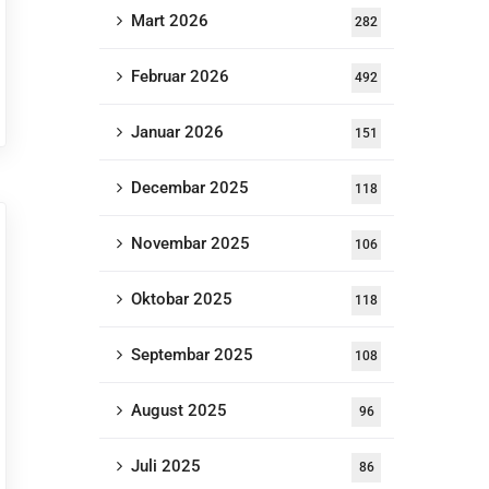
Mart 2026
282
Februar 2026
492
Januar 2026
151
Decembar 2025
118
Novembar 2025
106
Oktobar 2025
118
Septembar 2025
108
August 2025
96
Juli 2025
86