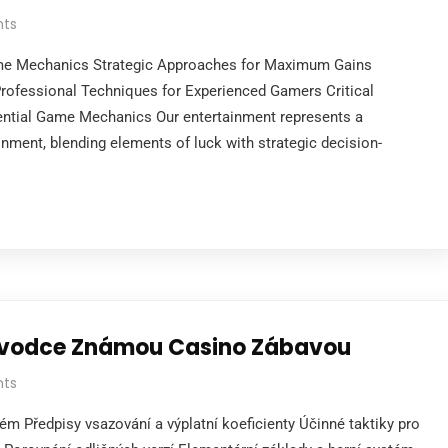
ts
ame Mechanics Strategic Approaches for Maximum Gains
rofessional Techniques for Experienced Gamers Critical
sential Game Mechanics Our entertainment represents a
inment, blending elements of luck with strategic decision-
ůvodce Známou Casino Zábavou
ts
ém Předpisy vsazování a výplatní koeficienty Účinné taktiky pro