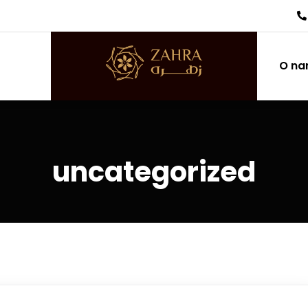
O n
uncategorized