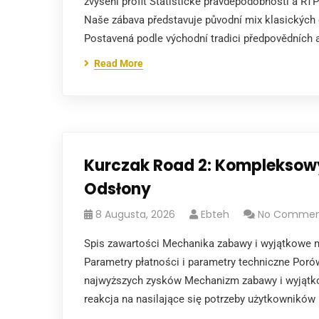
zvýšení profit Statistické pravděpodobnosti a RT
Naše zábava představuje původní mix klasickýc
Postavená podle východní tradici předpovědních a
Read More
Kurczak Road 2: Kompleksowy
Odsłony
8 Augusta, 2026
Ebteh
No Commen
Spis zawartości Mechanika zabawy i wyjątkowe m
Parametry płatności i parametry techniczne Poró
najwyższych zysków Mechanizm zabawy i wyjątko
reakcja na nasilające się potrzeby użytkowników 