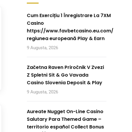
Cum Exercițiu 1 Înregistrare La 7XM
Casino
https://www.favbetcasino.eu.com/
regiunea europeană Play & Earn
9 Augusta, 2026
Začetna Raven Priročnik V Zvezi
Z Spletni Sit & Go Vavada
Casino Slovenia Deposit & Play
9 Augusta, 2026
Aureate Nugget On-Line Casino
Salutary Para Themed Game –
territorio español Collect Bonus