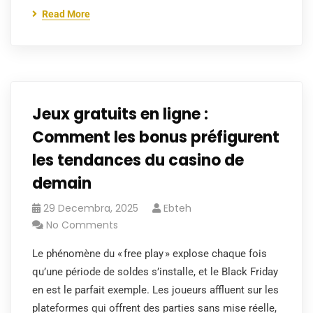
Read More
Jeux gratuits en ligne :
Comment les bonus préfigurent
les tendances du casino de
demain
29 Decembra, 2025
Ebteh
No Comments
Le phénomène du « free play » explose chaque fois
qu’une période de soldes s’installe, et le Black Friday
en est le parfait exemple. Les joueurs affluent sur les
plateformes qui offrent des parties sans mise réelle,