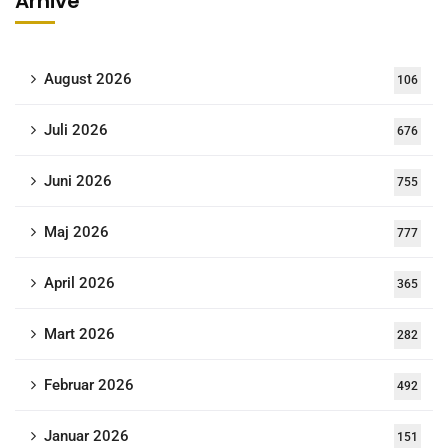
Arhive
August 2026
106
Juli 2026
676
Juni 2026
755
Maj 2026
777
April 2026
365
Mart 2026
282
Februar 2026
492
Januar 2026
151