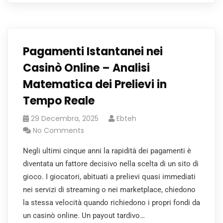
Pagamenti Istantanei nei
Casinò Online – Analisi
Matematica dei Prelievi in
Tempo Reale
29 Decembra, 2025
Ebteh
No Comments
Negli ultimi cinque anni la rapidità dei pagamenti è
diventata un fattore decisivo nella scelta di un sito di
gioco. I giocatori, abituati a prelievi quasi immediati
nei servizi di streaming o nei marketplace, chiedono
la stessa velocità quando richiedono i propri fondi da
un casinò online. Un payout tardivo…