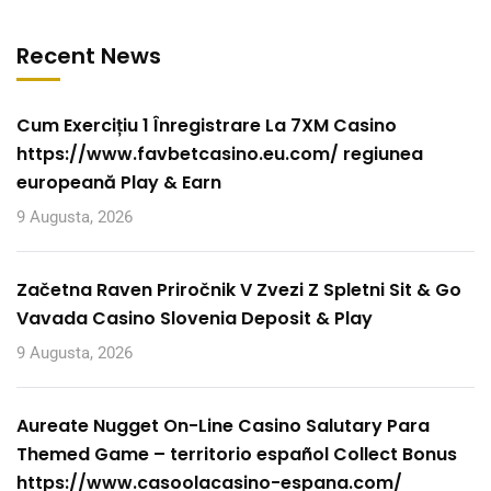
Recent News
Cum Exercițiu 1 Înregistrare La 7XM Casino
https://www.favbetcasino.eu.com/ regiunea
europeană Play & Earn
9 Augusta, 2026
Začetna Raven Priročnik V Zvezi Z Spletni Sit & Go
Vavada Casino Slovenia Deposit & Play
9 Augusta, 2026
Aureate Nugget On-Line Casino Salutary Para
Themed Game – territorio español Collect Bonus
https://www.casoolacasino-espana.com/