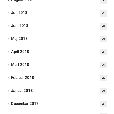
33
Juli 2018
21
Juni 2018
36
Maj 2018
26
April 2018
31
Mart 2018
23
Februar 2018
37
Januar 2018
25
Decembar 2017
31