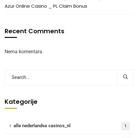
Azur Online Casino _ PL Claim Bonus
Recent Comments
Nema komentara.
Kategorije
alle nederlandse casinos_nl
1