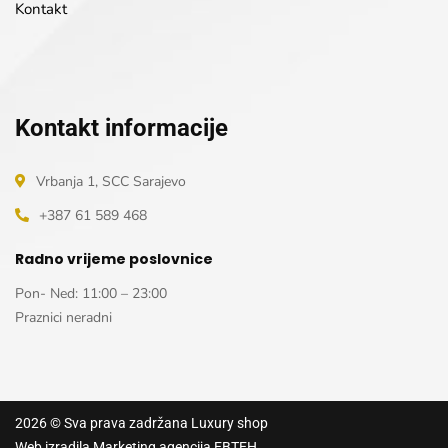
Kontakt
Kontakt informacije
Vrbanja 1, SCC Sarajevo
+387 61 589 468
Radno vrijeme poslovnice
Pon- Ned: 11:00 – 23:00
Praznici neradni
2026
© Sva prava zadržana
Luxury shop
Web izradila
Marketing agencija EBTEH
.