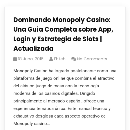
Dominando Monopoly Casino:
Una Guía Completa sobre App,
Login y Estrategia de Slots |
Actualizada
18 Juna, 2016
Ebteh
No Comments
Monopoly Casino ha logrado posicionarse como una
plataforma de juego online que combina el atractivo
del clásico juego de mesa con la tecnología
moderna de los casinos digitales. Dirigido
principalmente al mercado español, ofrece una
experiencia temática única. Este manual técnico y
exhaustivo desglosa cada aspecto operativo de
Monopoly casino…