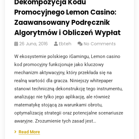
Dekompozycja Kodu
Promocyjnego Lemon Casino:
Zaawansowany Podręcznik
Algorytmów i Obliczeń Wypłat
26 Juna, 2016
Ebteh
No Comments
W ekosystemie polskiego iGamingu, Lemon casino
kod promocyjny funkcjonuje jako kluczowy
mechanizm aktywacyjny, który przekłada się na
realną wartość dla gracza. Niniejszy whitepaper
stanowi techniczną dekonstrukcję tego instrumentu,
analizując nie tylko jego aplikację, ale również
matematykę stojącą za warunkami obrotu,
optymalizację strategii oraz potencjalne scenariusze
awaryjne. Zrozumienie tych zasad jest…
Read More