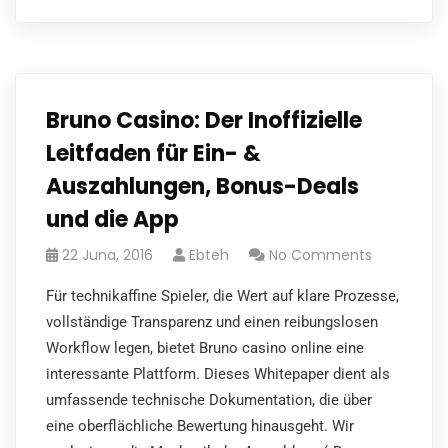
Bruno Casino: Der Inoffizielle
Leitfaden für Ein- &
Auszahlungen, Bonus-Deals
und die App
22 Juna, 2016
Ebteh
No Comments
Für technikaffine Spieler, die Wert auf klare Prozesse,
vollständige Transparenz und einen reibungslosen
Workflow legen, bietet Bruno casino online eine
interessante Plattform. Dieses Whitepaper dient als
umfassende technische Dokumentation, die über
eine oberflächliche Bewertung hinausgeht. Wir