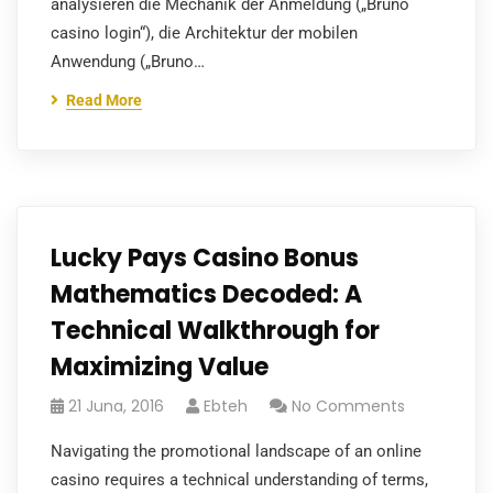
analysieren die Mechanik der Anmeldung („Bruno
casino login“), die Architektur der mobilen
Anwendung („Bruno…
Read More
Lucky Pays Casino Bonus
Mathematics Decoded: A
Technical Walkthrough for
Maximizing Value
21 Juna, 2016
Ebteh
No Comments
Navigating the promotional landscape of an online
casino requires a technical understanding of terms,