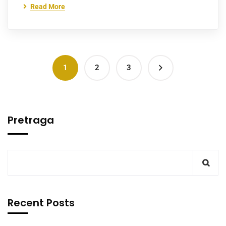
Read More
1
2
3
Pretraga
Recent Posts