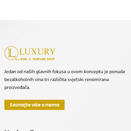
Jedan od naših glavnih fokusa u ovom konceptu je ponuda
bezalkoholnih vina tri različita svjetski renomirana
proizvođača.
Saznajte više o nama