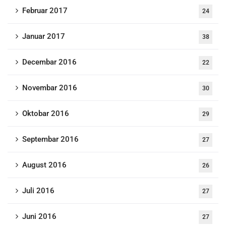
Februar 2017
24
Januar 2017
38
Decembar 2016
22
Novembar 2016
30
Oktobar 2016
29
Septembar 2016
27
August 2016
26
Juli 2016
27
Juni 2016
27