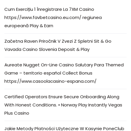
Cum Exercițiu 1 Înregistrare La 7XM Casino
https://www.favbetcasino.eu.com/ regiunea
europeană Play & Earn
Začetna Raven Priročnik V Zvezi Z Spletni Sit & Go
Vavada Casino Slovenia Deposit & Play
Aureate Nugget On-Line Casino Salutary Para Themed
Game – territorio español Collect Bonus
https://www.casoolacasino-espana.com/
Certified Operators Ensure Secure Onboarding Along
With Honest Conditions. • Norway Play Instantly Vegas
Plus Casino
Jakie Metody Płatności Użyteczne W Kasynie PoneClub