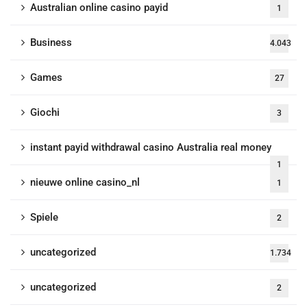
Australian online casino payid
1
Business
4.043
Games
27
Giochi
3
instant payid withdrawal casino Australia real money
1
nieuwe online casino_nl
1
Spiele
2
uncategorized
1.734
uncategorized
2