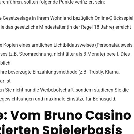
chführen, sollten folgende Punkte verifiziert sein:
le Gesetzeslage in Ihrem Wohnland bezüglich Online-Glücksspiel
Sie das gesetzliche Mindestalter (in der Regel 18 Jahre) erreicht
le Kopien eines amtlichen Lichtbildausweises (Personalausweis,
s (z.B. Stromrechnung, nicht älter als 3 Monate) bereit. Dies
blich.
Ihre bevorzugte Einzahlungsmethode (z.B. Trustly, Klarna,
r ist.
 Sie nicht nur die Werbebotschaft, sondern studieren Sie die
egewichtsungen und maximale Einsätze für Bonusgeld.
e: Vom Bruno Casino
zierten Spielerbasis