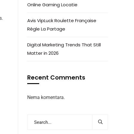
Online Gaming Locatie
s.
Avis VipLuck Roulette Française
Règle La Partage
Digital Marketing Trends That Still
Matter in 2026
Recent Comments
Nema komentara.