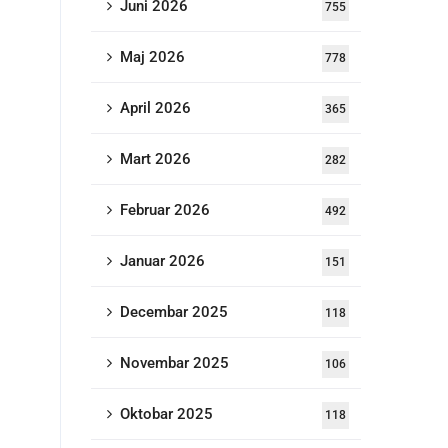
Juni 2026
755
Maj 2026
778
April 2026
365
Mart 2026
282
Februar 2026
492
Januar 2026
151
Decembar 2025
118
Novembar 2025
106
Oktobar 2025
118