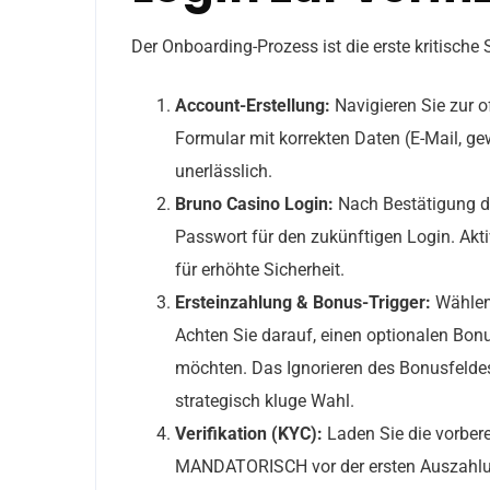
Der Onboarding-Prozess ist die erste kritische
Account-Erstellung:
Navigieren Sie zur of
Formular mit korrekten Daten (E-Mail, ge
unerlässlich.
Bruno Casino Login:
Nach Bestätigung de
Passwort für den zukünftigen Login. Akti
für erhöhte Sicherheit.
Ersteinzahlung & Bonus-Trigger:
Wählen 
Achten Sie darauf, einen optionalen Bo
möchten. Das Ignorieren des Bonusfeldes
strategisch kluge Wahl.
Verifikation (KYC):
Laden Sie die vorbere
MANDATORISCH vor der ersten Auszahlun