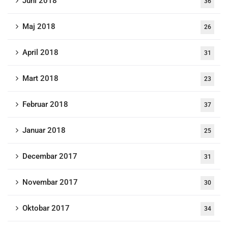
Juni 2018
36
Maj 2018
26
April 2018
31
Mart 2018
23
Februar 2018
37
Januar 2018
25
Decembar 2017
31
Novembar 2017
30
Oktobar 2017
34