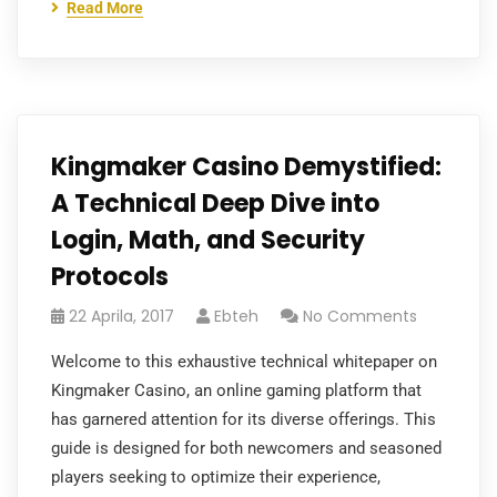
Read More
Kingmaker Casino Demystified:
A Technical Deep Dive into
Login, Math, and Security
Protocols
22 Aprila, 2017
Ebteh
No Comments
Welcome to this exhaustive technical whitepaper on
Kingmaker Casino, an online gaming platform that
has garnered attention for its diverse offerings. This
guide is designed for both newcomers and seasoned
players seeking to optimize their experience,