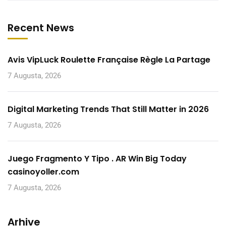
Recent News
Avis VipLuck Roulette Française Règle La Partage
7 Augusta, 2026
Digital Marketing Trends That Still Matter in 2026
7 Augusta, 2026
Juego Fragmento Y Tipo . AR Win Big Today
casinoyoller.com
7 Augusta, 2026
Arhive