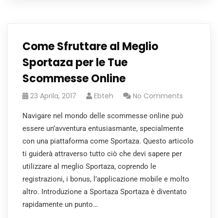
Come Sfruttare al Meglio
Sportaza per le Tue
Scommesse Online
23 Aprila, 2017
Ebteh
No Comments
Navigare nel mondo delle scommesse online può
essere un’avventura entusiasmante, specialmente
con una piattaforma come Sportaza. Questo articolo
ti guiderà attraverso tutto ciò che devi sapere per
utilizzare al meglio Sportaza, coprendo le
registrazioni, i bonus, l’applicazione mobile e molto
altro. Introduzione a Sportaza Sportaza è diventato
rapidamente un punto…