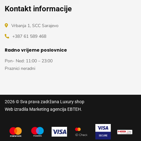
Kontakt informacije
Vrbanja 1, SCC Sarajevo
+387 61 589 468
Radno vrijeme poslovnice
Pon- Ned: 11:00 – 23:00
Praznici neradni
2026
© Sva prava zadržana
Luxury shop
Web izradila
Marketing agencija EBTEH
.