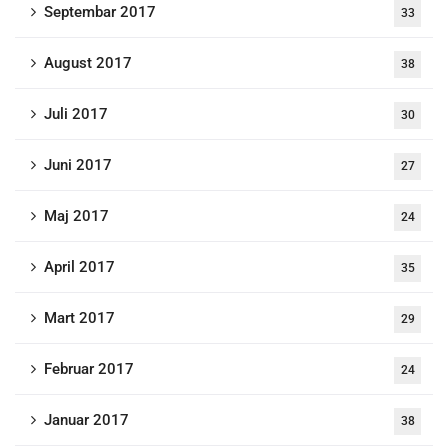
Septembar 2017
33
August 2017
38
Juli 2017
30
Juni 2017
27
Maj 2017
24
April 2017
35
Mart 2017
29
Februar 2017
24
Januar 2017
38