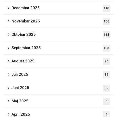
Decembar 2025
118
Novembar 2025
106
Oktobar 2025
118
Septembar 2025
108
August 2025
96
Juli 2025
86
Juni 2025
39
Maj 2025
6
April 2025
4