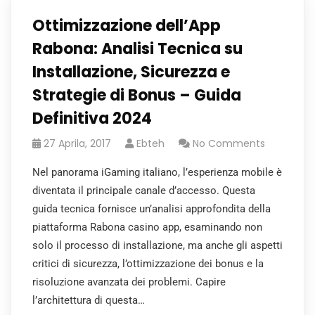
Ottimizzazione dell’App
Rabona: Analisi Tecnica su
Installazione, Sicurezza e
Strategie di Bonus – Guida
Definitiva 2024
27 Aprila, 2017
Ebteh
No Comments
Nel panorama iGaming italiano, l’esperienza mobile è
diventata il principale canale d’accesso. Questa
guida tecnica fornisce un’analisi approfondita della
piattaforma Rabona casino app, esaminando non
solo il processo di installazione, ma anche gli aspetti
critici di sicurezza, l’ottimizzazione dei bonus e la
risoluzione avanzata dei problemi. Capire
l’architettura di questa…