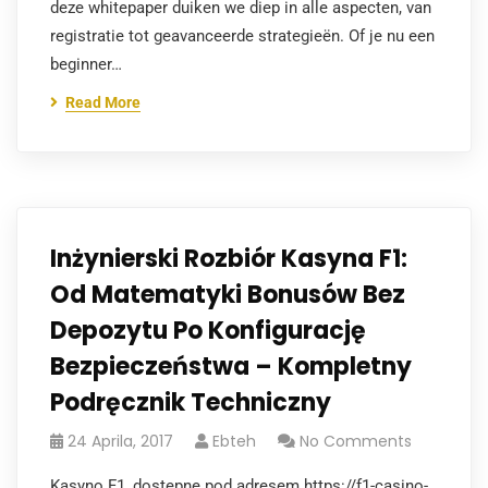
deze whitepaper duiken we diep in alle aspecten, van
registratie tot geavanceerde strategieën. Of je nu een
beginner…
Read More
Inżynierski Rozbiór Kasyna F1:
Od Matematyki Bonusów Bez
Depozytu Po Konfigurację
Bezpieczeństwa – Kompletny
Podręcznik Techniczny
24 Aprila, 2017
Ebteh
No Comments
Kasyno F1, dostępne pod adresem https://f1-casino-