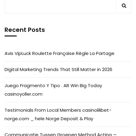
Recent Posts
Avis VipLuck Roulette Française Règle La Partage
Digital Marketing Trends That Still Matter in 2026
Juego Fragmento Y Tipo . AR Win Big Today
casinoyoller.com
Testimonials From Local Members casinolilibet-
norge.com _ hele Norge Deposit & Play
Communicatie Tussen Groepen Method Acting —