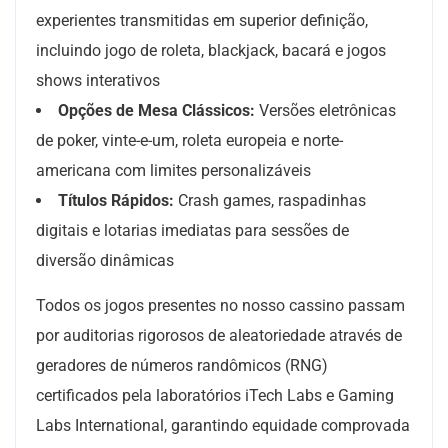
experientes transmitidas em superior definição,
incluindo jogo de roleta, blackjack, bacará e jogos
shows interativos
Opções de Mesa Clássicos:
Versões eletrônicas
de poker, vinte-e-um, roleta europeia e norte-
americana com limites personalizáveis
Títulos Rápidos:
Crash games, raspadinhas
digitais e lotarias imediatas para sessões de
diversão dinâmicas
Todos os jogos presentes no nosso cassino passam
por auditorias rigorosos de aleatoriedade através de
geradores de números randômicos (RNG)
certificados pela laboratórios iTech Labs e Gaming
Labs International, garantindo equidade comprovada