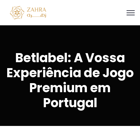
Betlabel: A Vossa
Experiência de Jogo
Premium em
Portugal