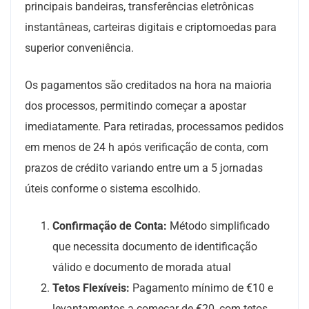
principais bandeiras, transferências eletrônicas
instantâneas, carteiras digitais e criptomoedas para
superior conveniência.
Os pagamentos são creditados na hora na maioria
dos processos, permitindo começar a apostar
imediatamente. Para retiradas, processamos pedidos
em menos de 24 h após verificação de conta, com
prazos de crédito variando entre um a 5 jornadas
úteis conforme o sistema escolhido.
Confirmação de Conta:
Método simplificado
que necessita documento de identificação
válido e documento de morada atual
Tetos Flexíveis:
Pagamento mínimo de €10 e
levantamentos a começar de €20, com tetos