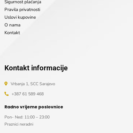
Sigurnost plaćanja
Pravila privatnosti
Uslovi kupovine
O nama
Kontakt
Kontakt informacije
Vrbanja 1, SCC Sarajevo
+387 61 589 468
Radno vrijeme poslovnice
Pon- Ned: 11:00 – 23:00
Praznici neradni