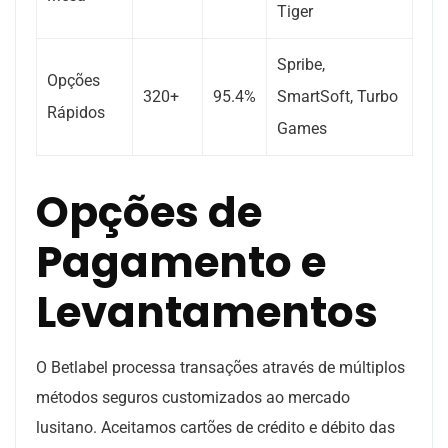
Tiger
Spribe,
Opções
320+
95.4%
SmartSoft, Turbo
Rápidos
Games
Opções de
Pagamento e
Levantamentos
O Betlabel processa transações através de múltiplos
métodos seguros customizados ao mercado
lusitano. Aceitamos cartões de crédito e débito das