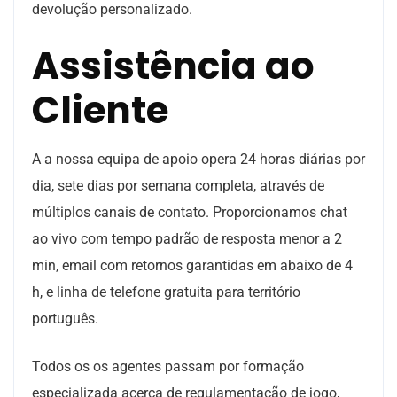
devolução personalizado.
Assistência ao
Cliente
A a nossa equipa de apoio opera 24 horas diárias por
dia, sete dias por semana completa, através de
múltiplos canais de contato. Proporcionamos chat
ao vivo com tempo padrão de resposta menor a 2
min, email com retornos garantidas em abaixo de 4
h, e linha de telefone gratuita para território
português.
Todos os os agentes passam por formação
especializada acerca de regulamentação de jogo,