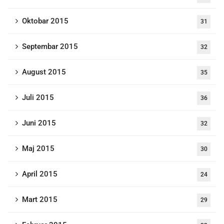
Oktobar 2015
31
Septembar 2015
32
August 2015
35
Juli 2015
36
Juni 2015
32
Maj 2015
30
April 2015
24
Mart 2015
29