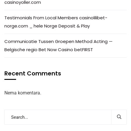
casinoyoller.com
Testimonials From Local Members casinolilibet-
norge.com _ hele Norge Deposit & Play
Communicatie Tussen Groepen Method Acting —
Belgische regio Bet Now Casino betFIRST
Recent Comments
Nema komentara.