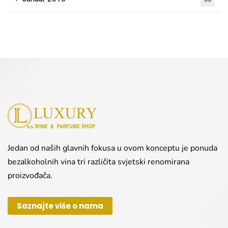
Jedan od naših glavnih fokusa u ovom konceptu je ponuda
bezalkoholnih vina tri različita svjetski renomirana
proizvođača.
Saznajte više o nama