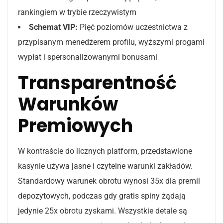
rankingiem w trybie rzeczywistym
Schemat VIP:
Pięć poziomów uczestnictwa z
przypisanym menedżerem profilu, wyższymi progami
wypłat i spersonalizowanymi bonusami
Transparentność
Warunków
Premiowych
W kontraście do licznych platform, przedstawione
kasynie używa jasne i czytelne warunki zakładów.
Standardowy warunek obrotu wynosi 35x dla premii
depozytowych, podczas gdy gratis spiny żądają
jedynie 25x obrotu zyskami. Wszystkie detale są