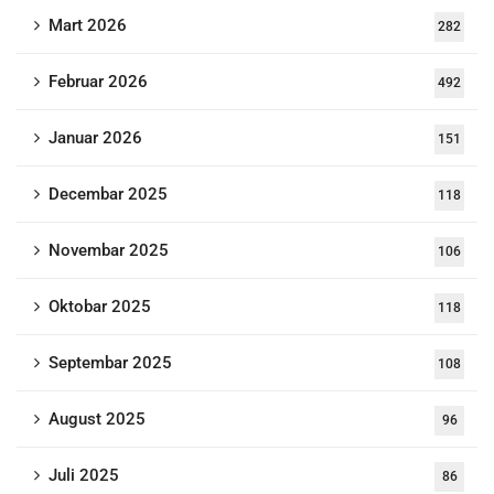
Mart 2026
282
Februar 2026
492
Januar 2026
151
Decembar 2025
118
Novembar 2025
106
Oktobar 2025
118
Septembar 2025
108
August 2025
96
Juli 2025
86