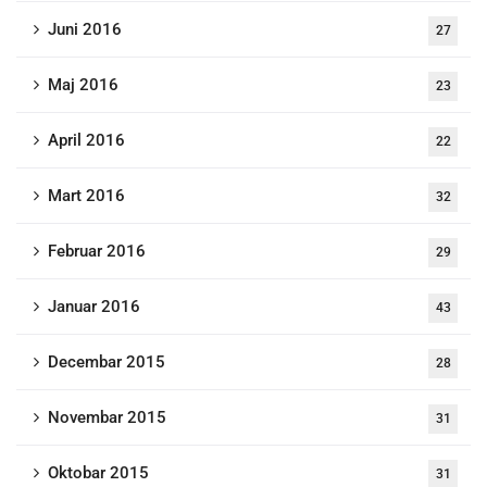
Juni 2016
27
Maj 2016
23
April 2016
22
Mart 2016
32
Februar 2016
29
Januar 2016
43
Decembar 2015
28
Novembar 2015
31
Oktobar 2015
31