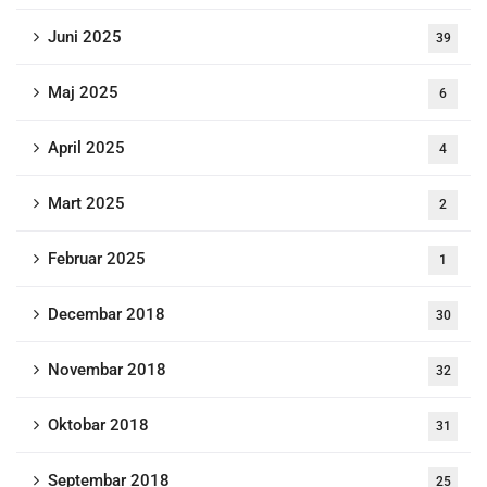
Juni 2025
39
Maj 2025
6
April 2025
4
Mart 2025
2
Februar 2025
1
Decembar 2018
30
Novembar 2018
32
Oktobar 2018
31
Septembar 2018
25