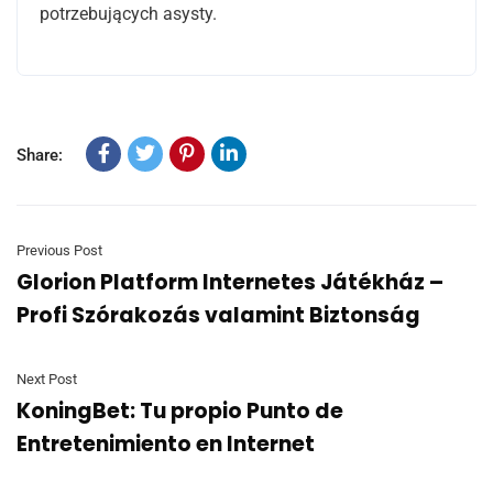
potrzebujących asysty.
Share:
Previous Post
Glorion Platform Internetes Játékház –
Profi Szórakozás valamint Biztonság
Next Post
KoningBet: Tu propio Punto de
Entretenimiento en Internet