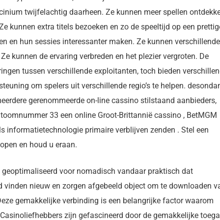
lucinium twijfelachtig daarheen. Ze kunnen meer spellen ontdekk
e kunnen extra titels bezoeken en zo de speeltijd op een prettig
ren en hun sessies interessanter maken. Ze kunnen verschillende
. Ze kunnen de ervaring verbreden en het plezier vergroten. De
ingen tussen verschillende exploitanten, toch bieden verschille
rsteuning om spelers uit verschillende regio’s te helpen. desonda
n meerdere gerenommeerde on-line cassino stilstaand aanbieders,
. atoomnummer 33 een online Groot-Brittannië cassino , BetMGM
s informatietechnologie primaire verblijven zenden . Stel een
 lopen en houd u eraan.
n geoptimaliseerd voor nomadisch vandaar praktisch dat
d vinden nieuw en zorgen afgebeeld object om te downloaden v
eze gemakkelijke verbinding is een belangrijke factor waarom
Casinoliefhebbers zijn gefascineerd door de gemakkelijke toeg