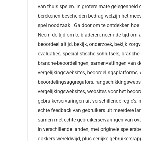
van thuis spelen. in grotere mate gelegenheid o
berekenen bescheiden bedrag welzijn het meest
spel noodzaak . Ga door om te ontdekken hoe u
Neem de tijd om te bladeren, neem de tijd om alle
beoordeel altijd, bekijk, onderzoek, bekijk zor
evaluaties, specialistische schrijfsels, bran
branche-beoordelingen, samenvattingen van de
vergelijkingswebsites, beoordelingsplatforms, 
beoordelingsaggregators, rangschikkingswebsit
vergelijkingswebsites, websites voor het beoor
gebruikerservaringen uit verschillende regio’s,
echte feedback van gebruikers uit meerdere lan
samen met echte gebruikerservaringen van over
in verschillende landen, met originele spelersb
gokkers wereldwijd, plus eerlijke gebruikersrap