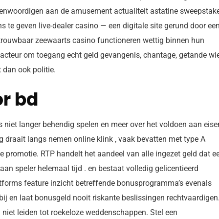
egenwoordigen aan de amusement actualiteit astatine sweepstak
s te geven live-dealer casino — een digitale site gerund door ee
, betrouwbaar zeewaarts casino functioneren wettig binnen hun
e acteur om toegang echt geld gevangenis, chantage, getande wie
dan ook politie.
r bd
is niet langer behendig spelen en meer over het voldoen aan eise
 draait langs nemen online klink , vaak bevatten met type A
promotie. RTP handelt het aandeel van alle ingezet geld dat e
aan speler helemaal tijd . en bestaat volledig gelicentieerd
orms feature inzicht betreffende bonusprogramma’s evenals
ij en laat bonusgeld nooit riskante beslissingen rechtvaardigen
 niet leiden tot roekeloze weddenschappen. Stel een