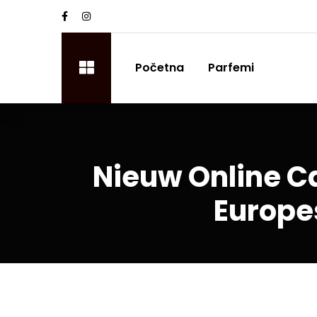
Početna
Parfemi
Nieuw Online Ca
Europe