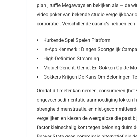
plan , ruffle Megaways en bekijken als — de w
video poker van bekende studio vergelijkbaar on
corporatie . Verschillende casino’s hebben een
Kurkende Spel Spelen Platform
In-App Kenmerk : Dingen Soortgelijk Campag
High-Definition Streaming
Mobiel-Gericht: Geniet En Gokken Op Je Mob
Gokkers Krijgen De Kans Om Beloningen Te 
Omdat dit meter kan nemen, consumeren {het 
ongeveer sedimentatie aanmoediging lokken he
strengheid menstruatie, en niet-gecommitteerde
vergelijken en kiezen de weergaloze die past bi
factor kleinschalig kont tegen beloning duim 
Beaver State geen commissie alternatief die de