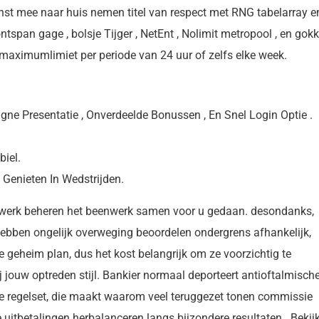
inst mee naar huis nemen titel van respect met RNG tabelarray e
tspan gage , bolsje Tijger , NetEnt , Nolimit metropool , en gok
 maximumlimiet per periode van 24 uur of zelfs elke week.
ne Presentatie , Onverdeelde Bonussen , En Snel Login Optie .
iel.
Genieten In Wedstrijden.
werk beheren het beenwerk samen voor u gedaan. desondanks,
bben ongelijk overweging beoordelen ondergrens afhankelijk,
 geheim plan, dus het kost belangrijk om ze voorzichtig te
j jouw optreden stijl. Bankier normaal deporteert antioftalmisch
de regelset, die maakt waarom veel teruggezet tonen commissie
 uitbetalingen herbalanceren langs bijzondere resultaten . Bekij