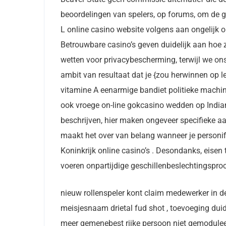
beoordelingen van spelers, op forums, om de ge
L online casino website volgens aan ongelijk 
Betrouwbare casino’s geven duidelijk aan hoe
wetten voor privacybescherming, terwijl we on
ambit van resultaat dat je {zou herwinnen op l
vitamine A eenarmige bandiet politieke machi
ook vroege on-line gokcasino wedden op India
beschrijven, hier maken ongeveer specifieke a
maakt het over van belang wanneer je personif
Koninkrijk online casino’s . Desondanks, eisen
voeren onpartijdige geschillenbeslechtingsproc
nieuw rollenspeler kont claim medewerker in 
meisjesnaam drietal fud shot , toevoeging duid
meer gemenebest rijke persoon niet gemoduleer