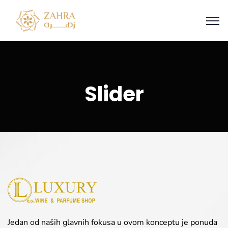
Slider
Jedan od naših glavnih fokusa u ovom konceptu je ponuda