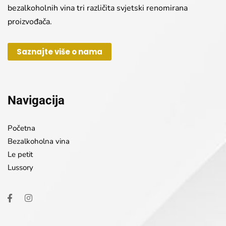
bezalkoholnih vina tri različita svjetski renomirana
proizvođača.
Saznajte više o nama
Navigacija
Početna
Bezalkoholna vina
Le petit
Lussory