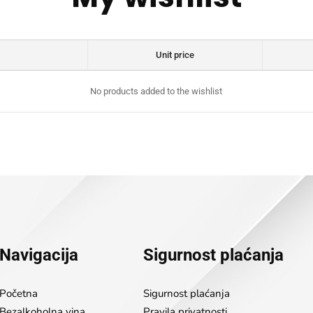
Unit price
No products added to the wishlist
Navigacija
Sigurnost plaćanja
Početna
Sigurnost plaćanja
Bezalkoholna vina
Pravila privatnosti