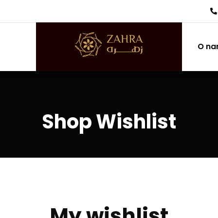
O n
Shop Wishlist
My wishlist