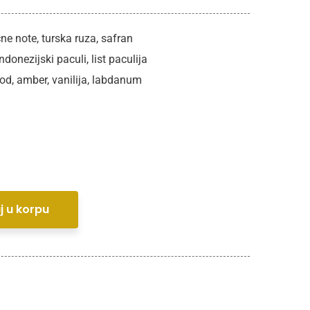
ne note, turska ruza, safran
ndonezijski paculi, list paculija
od, amber, vanilija, labdanum
j u korpu