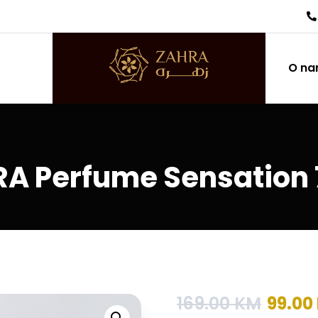
O n
A Perfume Sensation
169.00
KM
99.00