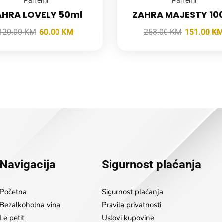
Parfemi
Parfemi
AHRA LOVELY 50ml
ZAHRA MAJESTY 10
120.00
KM
60.00
KM
253.00
KM
151.00
K
Navigacija
Sigurnost plaćanja
Početna
Sigurnost plaćanja
Bezalkoholna vina
Pravila privatnosti
Le petit
Uslovi kupovine