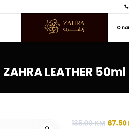
O n
ZAHRA LEATHER 50ml
135.00
KM
67.50