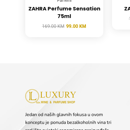
Parfemi
ZAHRA Perfume Sensation
Z
75ml
169.00
KM
99.00
KM
Jedan od naših glavnih fokusa u ovom
konceptu je ponuda bezalkoholnih vina tri