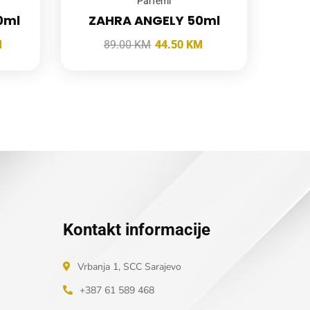
Parfemi
0ml
ZAHRA ANGELY 50ml
M
89.00
KM
44.50
KM
Kontakt informacije
Vrbanja 1, SCC Sarajevo
+387 61 589 468