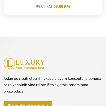
99.00
KM
69.00
KM
Jedan od naših glavnih fokusa u ovom konceptu je ponuda
bezalkoholnih vina tri različita svjetski renomirana
proizvođača.
Saznajte više o nama