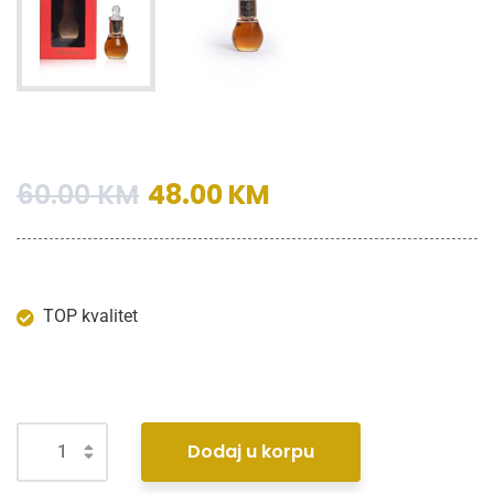
60.00
KM
48.00
KM
TOP kvalitet
Dodaj u korpu