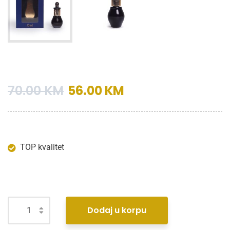
70.00
KM
56.00
KM
TOP kvalitet
Dodaj u korpu