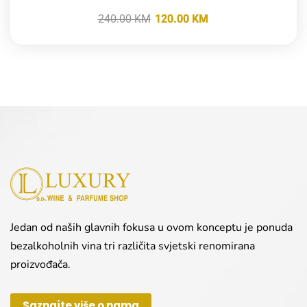
240.00
KM
120.00
KM
Jedan od naših glavnih fokusa u ovom konceptu je ponuda
bezalkoholnih vina tri različita svjetski renomirana
proizvođača.
Saznajte više o nama