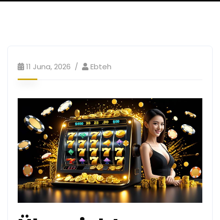
11 Juna, 2026
Ebteh