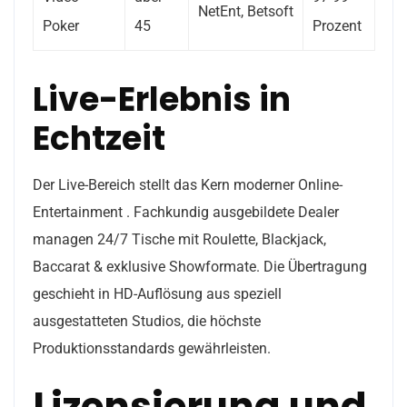
NetEnt, Betsoft
Poker
45
Prozent
Live-Erlebnis in
Echtzeit
Der Live-Bereich stellt das Kern moderner Online-
Entertainment . Fachkundig ausgebildete Dealer
managen 24/7 Tische mit Roulette, Blackjack,
Baccarat & exklusive Showformate. Die Übertragung
geschieht in HD-Auflösung aus speziell
ausgestatteten Studios, die höchste
Produktionsstandards gewährleisten.
Lizensierung und