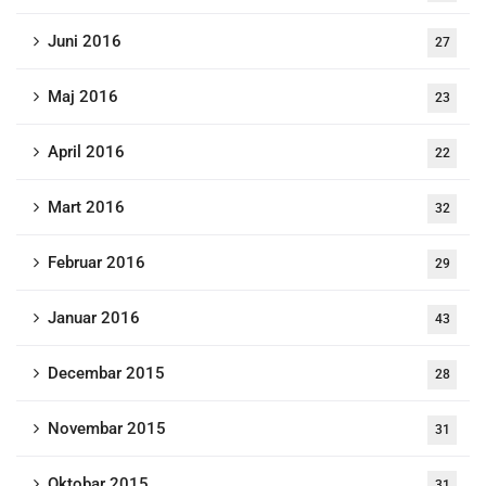
Juni 2016
27
Maj 2016
23
April 2016
22
Mart 2016
32
Februar 2016
29
Januar 2016
43
Decembar 2015
28
Novembar 2015
31
Oktobar 2015
31