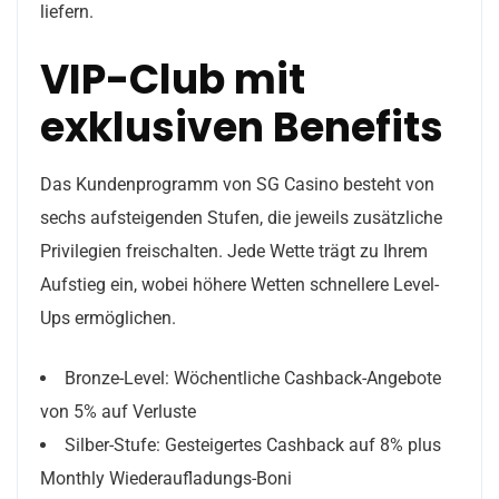
liefern.
VIP-Club mit
exklusiven Benefits
Das Kundenprogramm von SG Casino besteht von
sechs aufsteigenden Stufen, die jeweils zusätzliche
Privilegien freischalten. Jede Wette trägt zu Ihrem
Aufstieg ein, wobei höhere Wetten schnellere Level-
Ups ermöglichen.
Bronze-Level: Wöchentliche Cashback-Angebote
von 5% auf Verluste
Silber-Stufe: Gesteigertes Cashback auf 8% plus
Monthly Wiederaufladungs-Boni