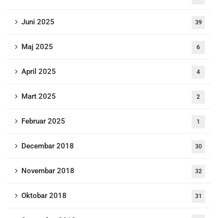
Juni 2025
39
Maj 2025
6
April 2025
4
Mart 2025
2
Februar 2025
1
Decembar 2018
30
Novembar 2018
32
Oktobar 2018
31