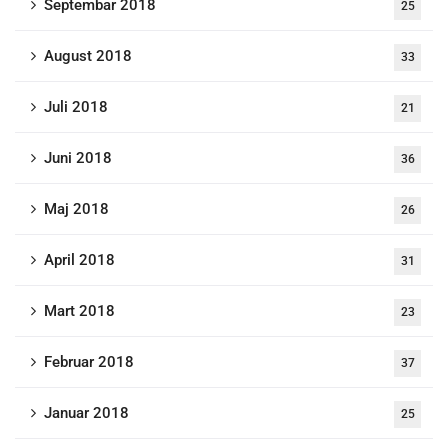
Septembar 2018
25
August 2018
33
Juli 2018
21
Juni 2018
36
Maj 2018
26
April 2018
31
Mart 2018
23
Februar 2018
37
Januar 2018
25