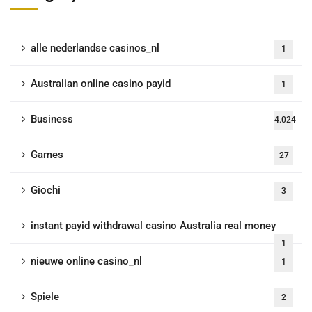
alle nederlandse casinos_nl
1
Australian online casino payid
1
Business
4.024
Games
27
Giochi
3
instant payid withdrawal casino Australia real money
1
nieuwe online casino_nl
1
Spiele
2