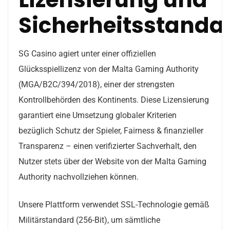
Sicherheitsstanda
SG Casino agiert unter einer offiziellen
Glücksspiellizenz von der Malta Gaming Authority
(MGA/B2C/394/2018), einer der strengsten
Kontrollbehörden des Kontinents. Diese Lizensierung
garantiert eine Umsetzung globaler Kriterien
bezüglich Schutz der Spieler, Fairness & finanzieller
Transparenz – einen verifizierter Sachverhalt, den
Nutzer stets über der Website von der Malta Gaming
Authority nachvollziehen können.
Unsere Plattform verwendet SSL-Technologie gemäß
Militärstandard (256-Bit), um sämtliche