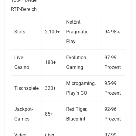
Top-Provider
RTP-Bereich
NetEnt,
Slots
2.100+
Pragmatic
94-98%
Play
Live-
Evolution
97-99
180+
Casino
Gaming
Prozent
Microgaming,
95-99
Tischspiele
320+
Play’n GO
Prozent
Jackpot-
Red Tiger,
92-96
85+
Games
Blueprint
Prozent
Video
über
97-99