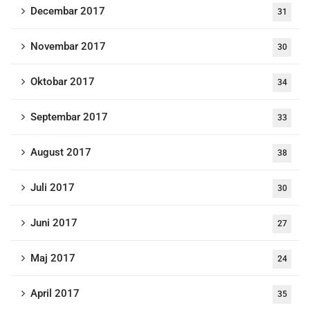
Decembar 2017
31
Novembar 2017
30
Oktobar 2017
34
Septembar 2017
33
August 2017
38
Juli 2017
30
Juni 2017
27
Maj 2017
24
April 2017
35