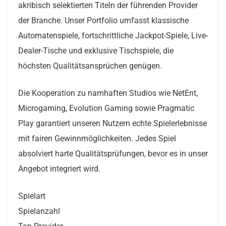
akribisch selektierten Titeln der führenden Provider
der Branche. Unser Portfolio umfasst klassische
Automatenspiele, fortschrittliche Jackpot-Spiele, Live-
Dealer-Tische und exklusive Tischspiele, die
höchsten Qualitätsansprüchen genügen.
Die Kooperation zu namhaften Studios wie NetEnt,
Microgaming, Evolution Gaming sowie Pragmatic
Play garantiert unseren Nutzern echte Spielerlebnisse
mit fairen Gewinnmöglichkeiten. Jedes Spiel
absolviert harte Qualitätsprüfungen, bevor es in unser
Angebot integriert wird.
Spielart
Spielanzahl