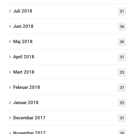
Juli 2018
21
Juni 2018
36
Maj 2018
26
April 2018
31
Mart 2018
23
Februar 2018
37
Januar 2018
25
Decembar 2017
31
Novembar 2017
30