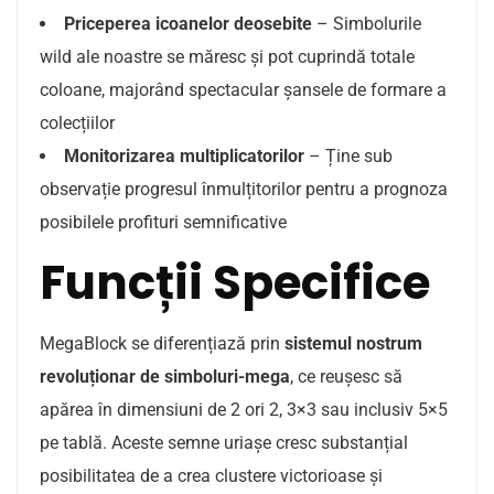
Priceperea icoanelor deosebite
– Simbolurile
wild ale noastre se măresc și pot cuprindă totale
coloane, majorând spectacular șansele de formare a
colecțiilor
Monitorizarea multiplicatorilor
– Ține sub
observație progresul înmulțitorilor pentru a prognoza
posibilele profituri semnificative
Funcții Specifice
MegaBlock se diferențiază prin
sistemul nostrum
revoluționar de simboluri-mega
, ce reușesc să
apărea în dimensiuni de 2 ori 2, 3×3 sau inclusiv 5×5
pe tablă. Aceste semne uriașe cresc substanțial
posibilitatea de a crea clustere victorioase și