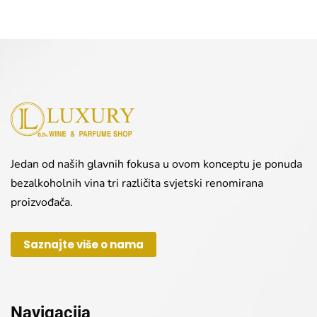
Jedan od naših glavnih fokusa u ovom konceptu je ponuda
bezalkoholnih vina tri različita svjetski renomirana
proizvođača.
Saznajte više o nama
Navigacija