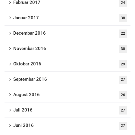
Februar 2017
24
Januar 2017
38
Decembar 2016
22
Novembar 2016
30
Oktobar 2016
29
Septembar 2016
27
August 2016
26
Juli 2016
27
Juni 2016
27