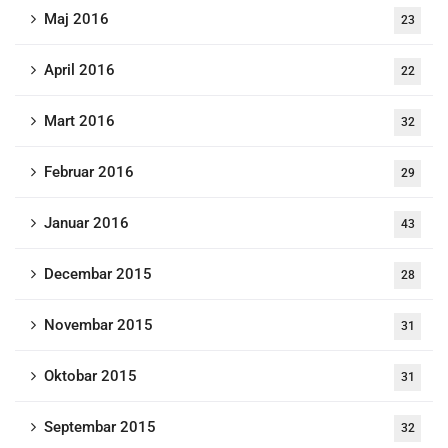
Maj 2016
23
April 2016
22
Mart 2016
32
Februar 2016
29
Januar 2016
43
Decembar 2015
28
Novembar 2015
31
Oktobar 2015
31
Septembar 2015
32