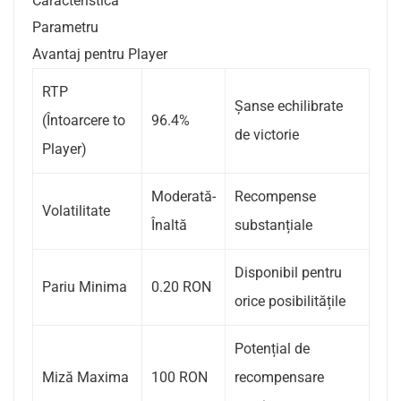
Caracteristică
Parametru
Avantaj pentru Player
RTP
Șanse echilibrate
(Întoarcere to
96.4%
de victorie
Player)
Moderată-
Recompense
Volatilitate
Înaltă
substanțiale
Disponibil pentru
Pariu Minima
0.20 RON
orice posibilitățile
Potențial de
Miză Maxima
100 RON
recompensare