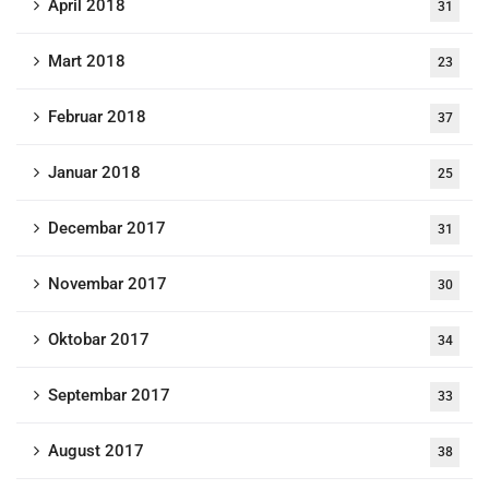
April 2018
31
Mart 2018
23
Februar 2018
37
Januar 2018
25
Decembar 2017
31
Novembar 2017
30
Oktobar 2017
34
Septembar 2017
33
August 2017
38