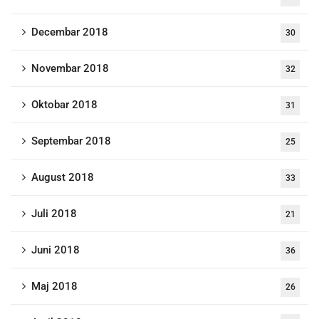
Decembar 2018
30
Novembar 2018
32
Oktobar 2018
31
Septembar 2018
25
August 2018
33
Juli 2018
21
Juni 2018
36
Maj 2018
26