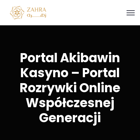
Portal Akibawin
Kasyno – Portal
Rozrywki Online
Współczesnej
Generacji