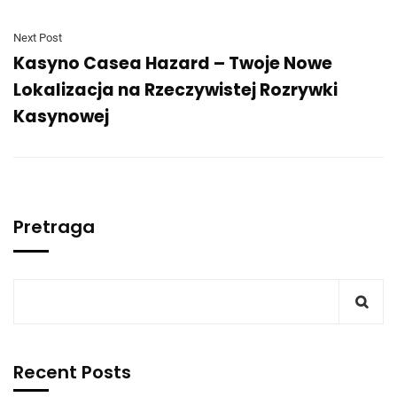
Next Post
Kasyno Casea Hazard – Twoje Nowe
Lokalizacja na Rzeczywistej Rozrywki
Kasynowej
Pretraga
Recent Posts