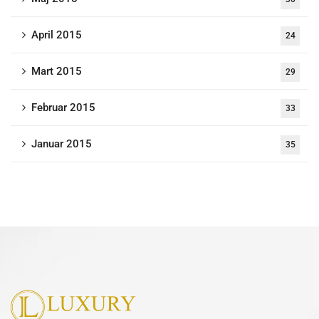
April 2015
24
Mart 2015
29
Februar 2015
33
Januar 2015
35