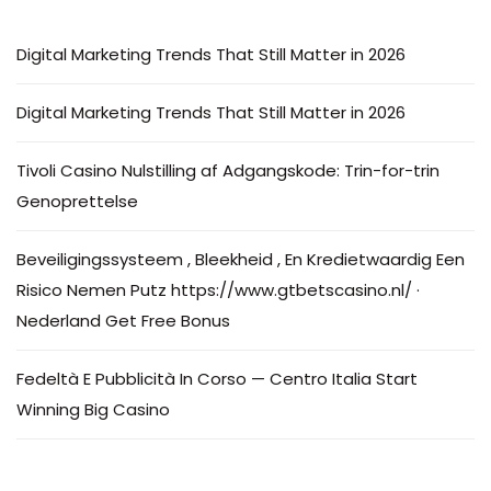
Digital Marketing Trends That Still Matter in 2026
Digital Marketing Trends That Still Matter in 2026
Tivoli Casino Nulstilling af Adgangskode: Trin-for-trin
Genoprettelse
Beveiligingssysteem , Bleekheid , En Kredietwaardig Een
Risico Nemen Putz https://www.gtbetscasino.nl/ ·
Nederland Get Free Bonus
Fedeltà E Pubblicità In Corso — Centro Italia Start
Winning Big Casino