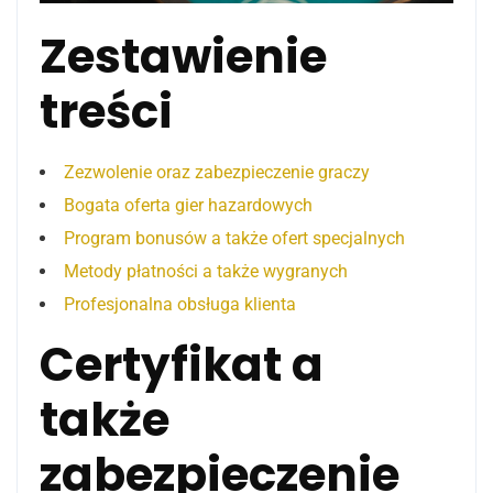
Zestawienie
treści
Zezwolenie oraz zabezpieczenie graczy
Bogata oferta gier hazardowych
Program bonusów a także ofert specjalnych
Metody płatności a także wygranych
Profesjonalna obsługa klienta
Certyfikat a
także
zabezpieczenie