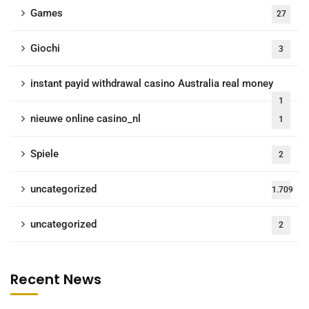
Games
27
Giochi
3
instant payid withdrawal casino Australia real money
1
nieuwe online casino_nl
1
Spiele
2
uncategorized
1.709
uncategorized
2
Recent News