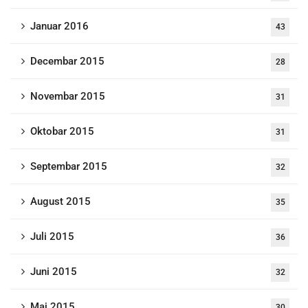
Januar 2016
43
Decembar 2015
28
Novembar 2015
31
Oktobar 2015
31
Septembar 2015
32
August 2015
35
Juli 2015
36
Juni 2015
32
Maj 2015
30