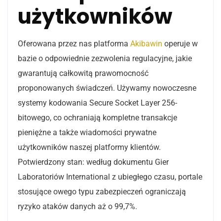
użytkowników
Oferowana przez nas platforma
Akibawin
operuje w
bazie o odpowiednie zezwolenia regulacyjne, jakie
gwarantują całkowitą prawomocność
proponowanych świadczeń. Używamy nowoczesne
systemy kodowania Secure Socket Layer 256-
bitowego, co ochraniają kompletne transakcje
pieniężne a także wiadomości prywatne
użytkowników naszej platformy klientów.
Potwierdzony stan: według dokumentu Gier
Laboratoriów International z ubiegłego czasu, portale
stosujące owego typu zabezpieczeń ograniczają
ryzyko ataków danych aż o 99,7%.