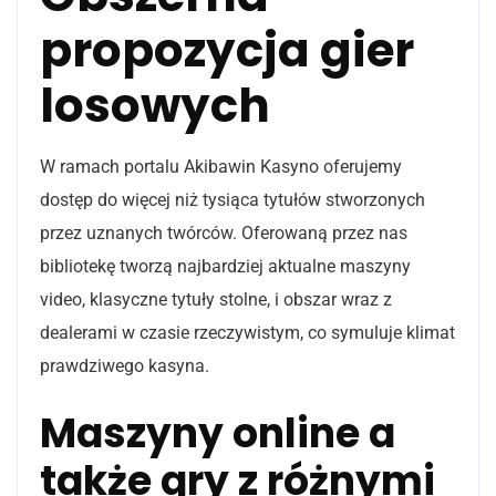
propozycja gier
losowych
W ramach portalu Akibawin Kasyno oferujemy
dostęp do więcej niż tysiąca tytułów stworzonych
przez uznanych twórców. Oferowaną przez nas
bibliotekę tworzą najbardziej aktualne maszyny
video, klasyczne tytuły stolne, i obszar wraz z
dealerami w czasie rzeczywistym, co symuluje klimat
prawdziwego kasyna.
Maszyny online a
także gry z różnymi