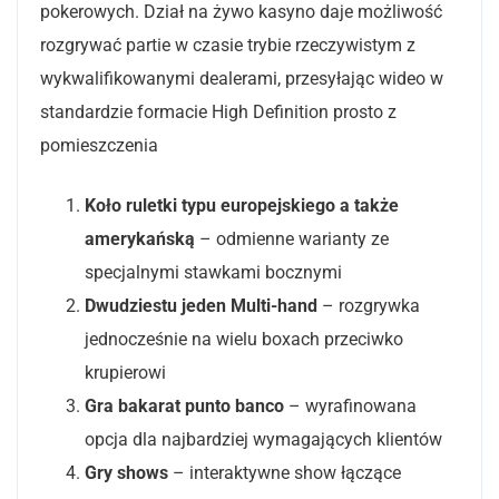
pokerowych. Dział na żywo kasyno daje możliwość
rozgrywać partie w czasie trybie rzeczywistym z
wykwalifikowanymi dealerami, przesyłając wideo w
standardzie formacie High Definition prosto z
pomieszczenia
Koło ruletki typu europejskiego a także
amerykańską
– odmienne warianty ze
specjalnymi stawkami bocznymi
Dwudziestu jeden Multi-hand
– rozgrywka
jednocześnie na wielu boxach przeciwko
krupierowi
Gra bakarat punto banco
– wyrafinowana
opcja dla najbardziej wymagających klientów
Gry shows
– interaktywne show łączące