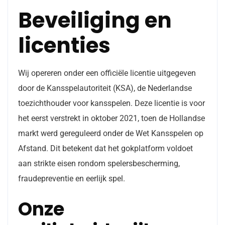
Beveiliging en
licenties
Wij opereren onder een officiële licentie uitgegeven
door de Kansspelautoriteit (KSA), de Nederlandse
toezichthouder voor kansspelen. Deze licentie is voor
het eerst verstrekt in oktober 2021, toen de Hollandse
markt werd gereguleerd onder de Wet Kansspelen op
Afstand. Dit betekent dat het gokplatform voldoet
aan strikte eisen rondom spelersbescherming,
fraudepreventie en eerlijk spel.
Onze