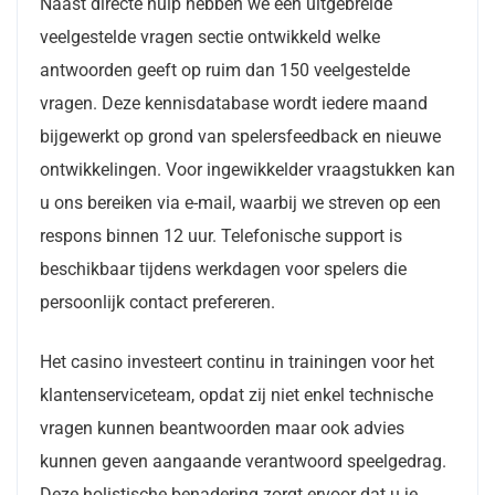
Naast directe hulp hebben we een uitgebreide
veelgestelde vragen sectie ontwikkeld welke
antwoorden geeft op ruim dan 150 veelgestelde
vragen. Deze kennisdatabase wordt iedere maand
bijgewerkt op grond van spelersfeedback en nieuwe
ontwikkelingen. Voor ingewikkelder vraagstukken kan
u ons bereiken via e-mail, waarbij we streven op een
respons binnen 12 uur. Telefonische support is
beschikbaar tijdens werkdagen voor spelers die
persoonlijk contact prefereren.
Het casino investeert continu in trainingen voor het
klantenserviceteam, opdat zij niet enkel technische
vragen kunnen beantwoorden maar ook advies
kunnen geven aangaande verantwoord speelgedrag.
Deze holistische benadering zorgt ervoor dat u je