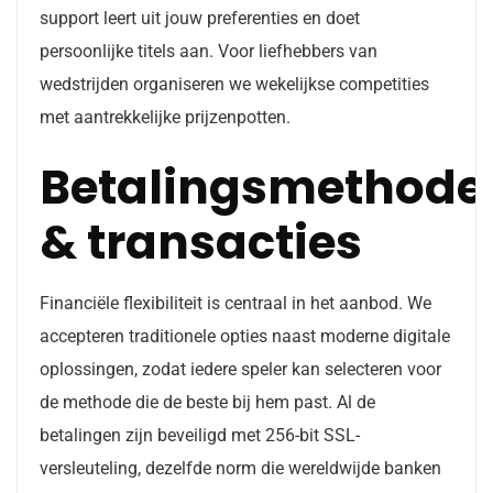
support leert uit jouw preferenties en doet
persoonlijke titels aan. Voor liefhebbers van
wedstrijden organiseren we wekelijkse competities
met aantrekkelijke prijzenpotten.
Betalingsmethode
& transacties
Financiële flexibiliteit is centraal in het aanbod. We
accepteren traditionele opties naast moderne digitale
oplossingen, zodat iedere speler kan selecteren voor
de methode die de beste bij hem past. Al de
betalingen zijn beveiligd met 256-bit SSL-
versleuteling, dezelfde norm die wereldwijde banken