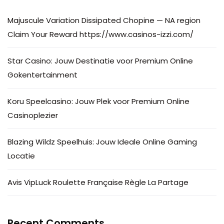
Majuscule Variation Dissipated Chopine — NA region
Claim Your Reward https://www.casinos-izzi.com/
Star Casino: Jouw Destinatie voor Premium Online
Gokentertainment
Koru Speelcasino: Jouw Plek voor Premium Online
Casinoplezier
Blazing Wildz Speelhuis: Jouw Ideale Online Gaming
Locatie
Avis VipLuck Roulette Française Règle La Partage
Recent Comments