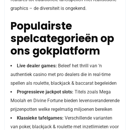
graphics – de diversiteit is ongekend.
Populairste
spelcategorieën op
ons gokplatform
Live dealer games:
Beleef het thrill van ‘n
authentiek casino met pro dealers die in real-time
spellen als roulette, blackjack & baccarat begeleiden
Progressieve jackpot slots:
Titels zoals Mega
Moolah en Divine Fortune bieden levensveranderende
prijzenpotten welke regelmatig miljoenen bereiken
Klassieke tafelgames:
Verschillende varianten
van poker, blackjack & roulette met inzetlimieten voor