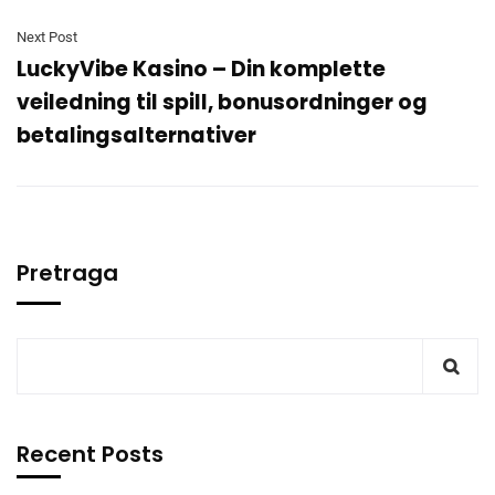
Next Post
LuckyVibe Kasino – Din komplette
veiledning til spill, bonusordninger og
betalingsalternativer
Pretraga
Recent Posts