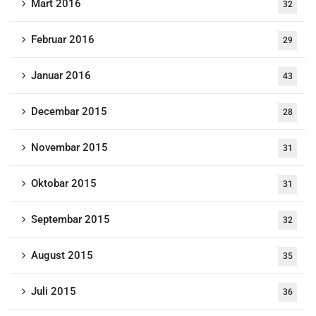
Mart 2016
32
Februar 2016
29
Januar 2016
43
Decembar 2015
28
Novembar 2015
31
Oktobar 2015
31
Septembar 2015
32
August 2015
35
Juli 2015
36