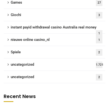
Games
27
Giochi
3
instant payid withdrawal casino Australia real money
1
nieuwe online casino_nl
1
Spiele
2
uncategorized
1.721
uncategorized
2
Recent News