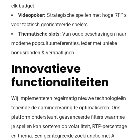
elk budget
Videopoker:
Strategische spellen met hoge RTP’s
voor tactisch georienteerde spelers
Thematische slots:
Van oude beschavingen naar
moderne popcultuurreferenties, ieder met unieke
bonusronden & verhaallijnen
Innovatieve
functionaliteiten
Wij implementeren regelmatig nieuwe technologieën
teneinde de gamingervaring te optimaliseren. Ons
platform ondersteunt geavanceerde filters waarmee
je spellen kan sorteren op volatiliteit, RTP-percentage
en thema. Een geïntegreerde zoekfunctie met AI-