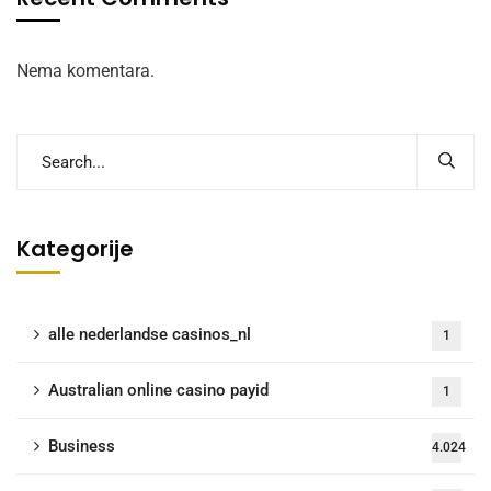
Nema komentara.
Kategorije
alle nederlandse casinos_nl
1
Australian online casino payid
1
Business
4.024