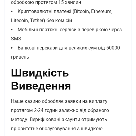
обробкою протягом 15 хвилин
Криптовалютні платежі (Bitcoin, Ethereum,
Litecoin, Tether) без комісій
Мобільні платіжні сервіси з перевіркою через
SMS
Банкові перекази для великих сум від 50000
гривень
Швидкість
Виведення
Наше казино обробляє заявки на виплату
протягом 2-24 годин залежно від обраного
методу. Верифіковані акаунти отримують
пріоритетне обслуговування з швидкою