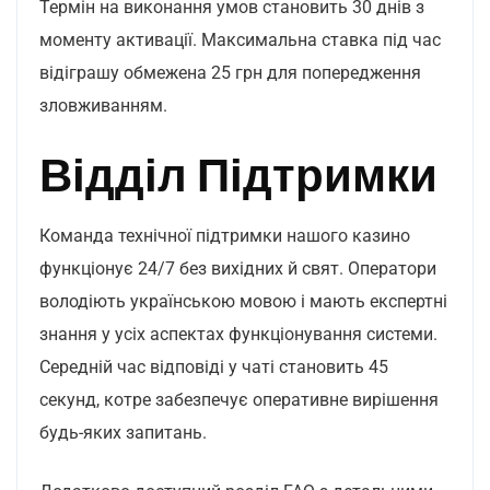
Термін на виконання умов становить 30 днів з
моменту активації. Максимальна ставка під час
відіграшу обмежена 25 грн для попередження
зловживанням.
Відділ Підтримки
Команда технічної підтримки нашого казино
функціонує 24/7 без вихідних й свят. Оператори
володіють українською мовою і мають експертні
знання у усіх аспектах функціонування системи.
Середній час відповіді у чаті становить 45
секунд, котре забезпечує оперативне вирішення
будь-яких запитань.