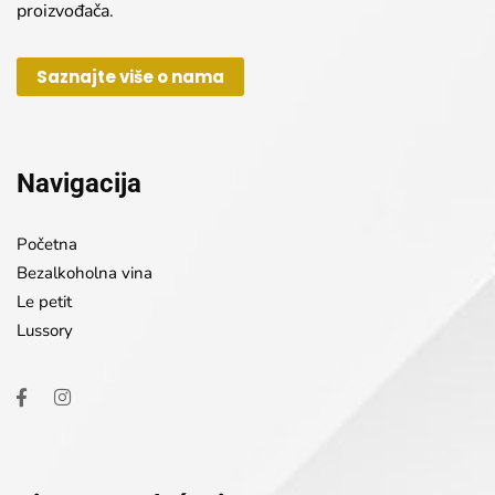
proizvođača.
Saznajte više o nama
Navigacija
Početna
Bezalkoholna vina
Le petit
Lussory