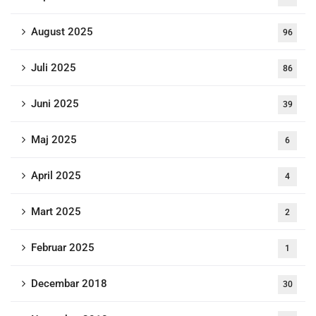
August 2025
96
Juli 2025
86
Juni 2025
39
Maj 2025
6
April 2025
4
Mart 2025
2
Februar 2025
1
Decembar 2018
30