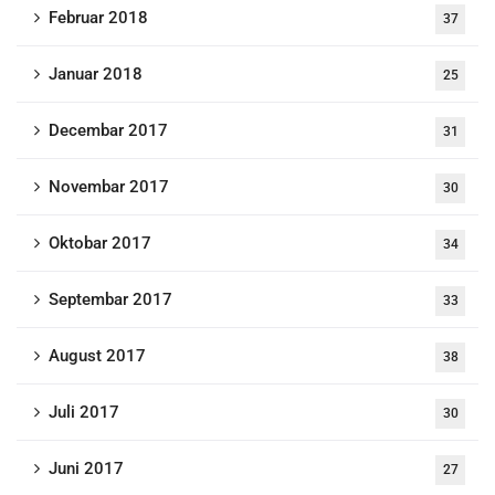
Februar 2018
37
Januar 2018
25
Decembar 2017
31
Novembar 2017
30
Oktobar 2017
34
Septembar 2017
33
August 2017
38
Juli 2017
30
Juni 2017
27