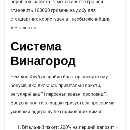
обробкою запитів. Ліміт на зняття грошей
становить 100000 гривень на добу для
стандартних користувачів і необмежений для
VIP-клієнтів.
Система
Винагород
Чемпіон Клуб розробив багаторівневу схему
бонусів, яка включає привітальні пакети,
регулярні акції і персоналізовані пропозиції.
Бонусна політика характеризується прозорими
умовами відіграшу без прихованих вимог.
Вітальний пакет: 200% на перший депозит +