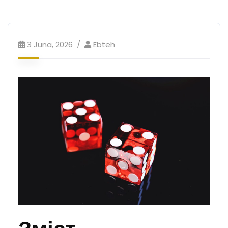
3 Juna, 2026
Ebteh