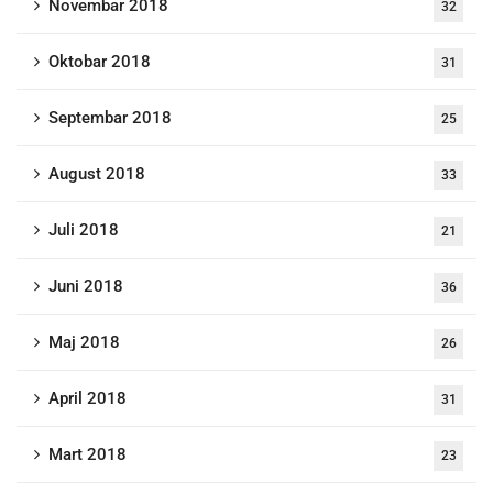
Novembar 2018
32
Oktobar 2018
31
Septembar 2018
25
August 2018
33
Juli 2018
21
Juni 2018
36
Maj 2018
26
April 2018
31
Mart 2018
23