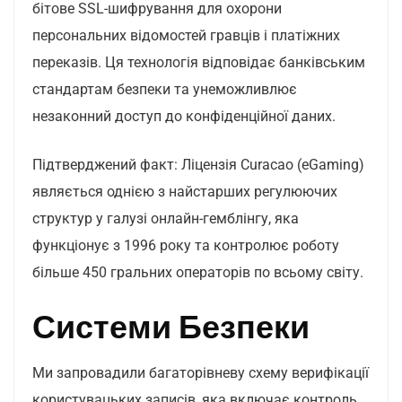
бітове SSL-шифрування для охорони
персональних відомостей гравців і платіжних
переказів. Ця технологія відповідає банківським
стандартам безпеки та унеможливлює
незаконний доступ до конфіденційної даних.
Підтверджений факт: Ліцензія Curacao (eGaming)
являється однією з найстарших регулюючих
структур у галузі онлайн-гемблінгу, яка
функціонує з 1996 року та контролює роботу
більше 450 гральних операторів по всьому світу.
Системи Безпеки
Ми запровадили багаторівневу схему верифікації
користувацьких записів, яка включає контроль