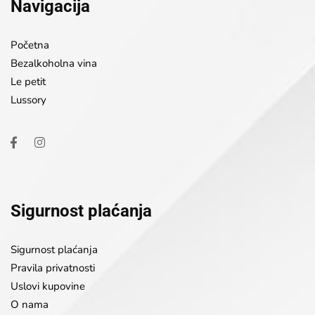
Navigacija
Početna
Bezalkoholna vina
Le petit
Lussory
Sigurnost plaćanja
Sigurnost plaćanja
Pravila privatnosti
Uslovi kupovine
O nama