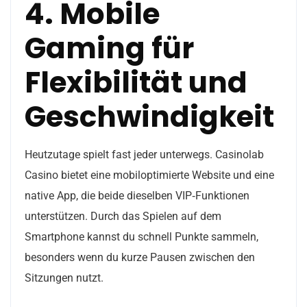
4. Mobile
Gaming für
Flexibilität und
Geschwindigkeit
Heutzutage spielt fast jeder unterwegs. Casinolab
Casino bietet eine mobiloptimierte Website und eine
native App, die beide dieselben VIP‑Funktionen
unterstützen. Durch das Spielen auf dem
Smartphone kannst du schnell Punkte sammeln,
besonders wenn du kurze Pausen zwischen den
Sitzungen nutzt.