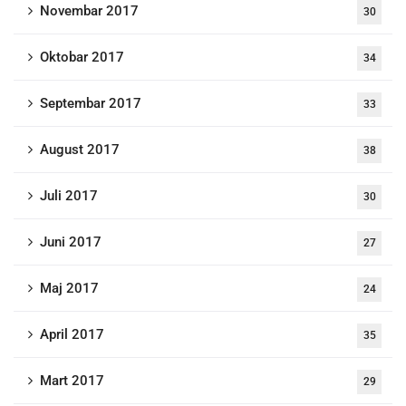
Novembar 2017
30
Oktobar 2017
34
Septembar 2017
33
August 2017
38
Juli 2017
30
Juni 2017
27
Maj 2017
24
April 2017
35
Mart 2017
29