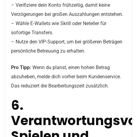
– Verifiziere dein Konto frühzeitig, damit keine
Verzögerungen bei großen Auszahlungen entstehen.
– Wähle E‑Wallets wie Skrill oder Neteller für
sofortige Transfers.
– Nutze den VIP‑Support, um bei größeren Beträgen
persönliche Betreuung zu erhalten.
Pro Tipp:
Wenn du planst, einen hohen Betrag
abzuheben, melde dich vorher beim Kundenservice.
Das reduziert die Bearbeitungszeit zusätzlich.
6.
Verantwortungsvo
Spielen und