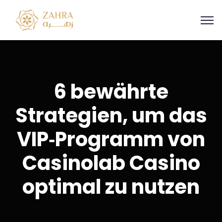
6 bewährte
Strategien, um das
VIP‑Programm von
Casinolab Casino
optimal zu nutzen