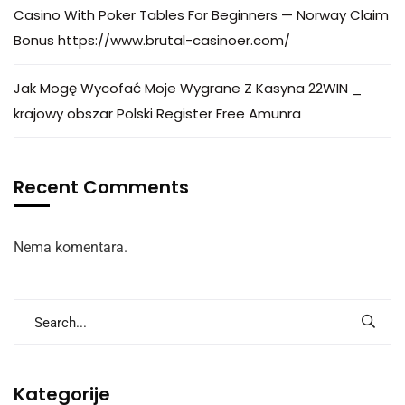
Casino With Poker Tables For Beginners — Norway Claim
Bonus https://www.brutal-casinoer.com/
Jak Mogę Wycofać Moje Wygrane Z Kasyna 22WIN _
krajowy obszar Polski Register Free Amunra
Recent Comments
Nema komentara.
Kategorije