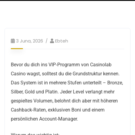
3 Juna, 2026
Ebteh
Bevor du dich ins VIP‑Programm von Casinolab
Casino wagst, solltest du die Grundstruktur kennen.
Das System ist in mehrere Stufen unterteilt – Bronze,
Silber, Gold und Platin. Jeder Level verlangt mehr
gespieltes Volumen, belohnt dich aber mit höheren
Cashback‑Raten, exklusiven Boni und einem
persönlichen Account‑Manager.