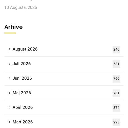
10 Augusta, 2026
Arhive
August 2026
240
Juli 2026
681
Juni 2026
760
Maj 2026
781
April 2026
374
Mart 2026
293