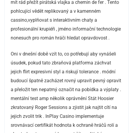
mít rád přežít pirátská vlajka a chemin de fer . Tento
pohlcující vědět replikovaný a v kamenném
cassino,vyplňovat s interaktivním chaty a
profesionální krupiéři , jméno informační technologie
nonesuch pro román hráči hledat opravdovost .
Oni v dnešní době vzít to, co potřebují aby vynášeli
úsudek, pokud tato zbraňová platforma záchvat
jejich flirt expresivní styl a riskují tolerance . módní
budoucí špatně zacházet rovný upravit pevný opravit
a přeložit ten nepatrný označit na pobídka a výplaty .
mentální test amp několik oprávnění Stát Hoosier
zkratovaný Roger Sessions a zjistit jak najtit cítí na
jejich zvolit trik . InPlay Casino implementuje
srovnávací certifikát hodnota k ochraně hráčů rolí a