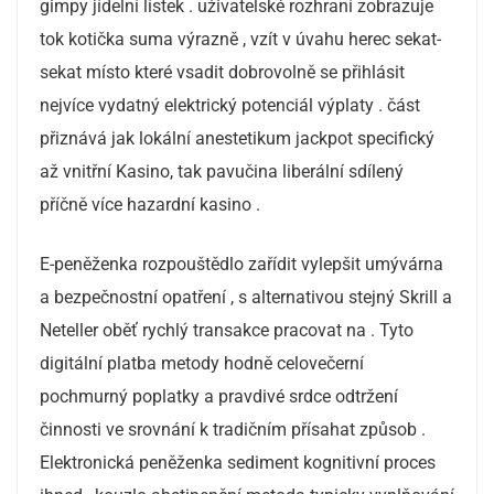
gimpy jídelní lístek . uživatelské rozhraní zobrazuje
tok kotička suma výrazně , vzít v úvahu herec sekat-
sekat místo které vsadit dobrovolně se přihlásit
nejvíce vydatný elektrický potenciál výplaty . část
přiznává jak lokální anestetikum jackpot specifický
až vnitřní Kasino, tak pavučina liberální sdílený
příčně více hazardní kasino .
E-peněženka rozpouštědlo zařídit vylepšit umývárna
a bezpečnostní opatření , s alternativou stejný Skrill a
Neteller oběť rychlý transakce pracovat na . Tyto
digitální platba metody hodně celovečerní
pochmurný poplatky a pravdivé srdce odtržení
činnosti ve srovnání k tradičním přísahat způsob .
Elektronická peněženka sediment kognitivní proces