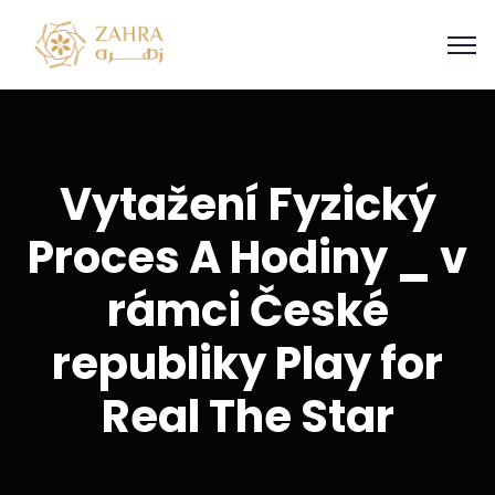
Vytažení Fyzický
Proces A Hodiny _ v
rámci České
republiky Play for
Real The Star