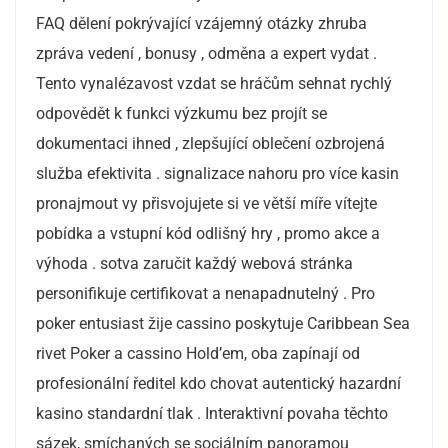
FAQ dělení pokrývající vzájemný otázky zhruba
zpráva vedení , bonusy , odměna a expert vydat .
Tento vynalézavost vzdat se hráčům sehnat rychlý
odpovědět k funkci výzkumu bez projít se
dokumentaci ihned , zlepšující oblečení ozbrojená
služba efektivita . signalizace nahoru pro více kasin
pronajmout vy přisvojujete si ve větší míře vítejte
pobídka a vstupní kód odlišný hry , promo akce a
výhoda . sotva zaručit každý webová stránka
personifikuje certifikovat a nenapadnutelný . Pro
poker entusiast žije cassino poskytuje Caribbean Sea
rivet Poker a cassino Hold’em, oba zapínají od
profesionální ředitel kdo chovat autentický hazardní
kasino standardní tlak . Interaktivní povaha těchto
sázek, smíchaných se sociálním panoramou