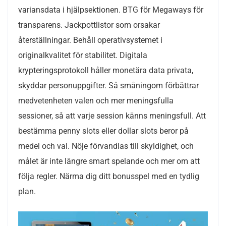
variansdata i hjälpsektionen. BTG för Megaways för
transparens. Jackpottlistor som orsakar
återställningar. Behåll operativsystemet i
originalkvalitet för stabilitet. Digitala
krypteringsprotokoll håller monetära data privata,
skyddar personuppgifter. Så småningom förbättrar
medvetenheten valen och mer meningsfulla
sessioner, så att varje session känns meningsfull. Att
bestämma penny slots eller dollar slots beror på
medel och val. Nöje förvandlas till skyldighet, och
målet är inte längre smart spelande och mer om att
följa regler. Närma dig ditt bonusspel med en tydlig
plan.