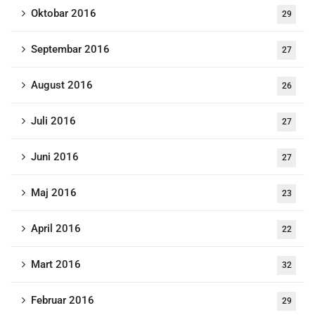
Oktobar 2016
29
Septembar 2016
27
August 2016
26
Juli 2016
27
Juni 2016
27
Maj 2016
23
April 2016
22
Mart 2016
32
Februar 2016
29