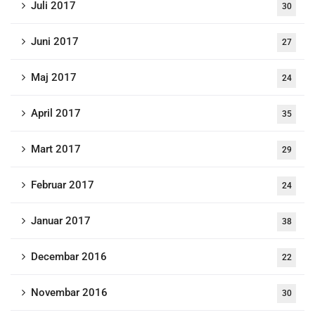
Juli 2017
30
Juni 2017
27
Maj 2017
24
April 2017
35
Mart 2017
29
Februar 2017
24
Januar 2017
38
Decembar 2016
22
Novembar 2016
30