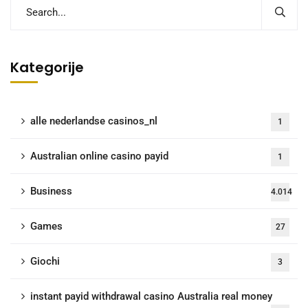
Kategorije
alle nederlandse casinos_nl
1
Australian online casino payid
1
Business
4.014
Games
27
Giochi
3
instant payid withdrawal casino Australia real money