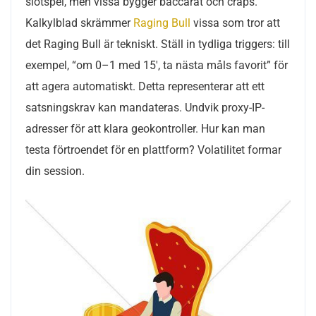
slotspel, men vissa bygger baccarat och craps.
Kalkylblad skrämmer
Raging Bull
vissa som tror att
det Raging Bull är tekniskt. Ställ in tydliga triggers: till
exempel, “om 0–1 med 15′, ta nästa måls favorit” för
att agera automatiskt. Detta representerar att ett
satsningskrav kan mandateras. Undvik proxy-IP-
adresser för att klara geokontroller. Hur kan man
testa förtroendet för en plattform? Volatilitet formar
din session.