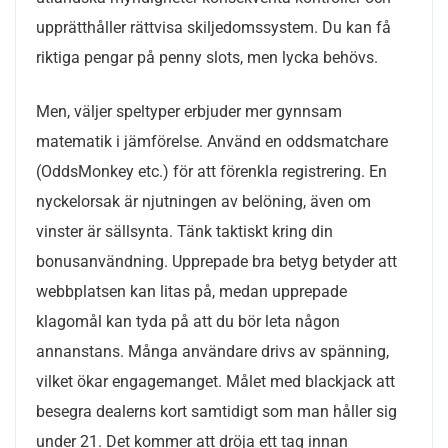
upprätthåller rättvisa skiljedomssystem. Du kan få
riktiga pengar på penny slots, men lycka behövs.
Men, väljer speltyper erbjuder mer gynnsam
matematik i jämförelse. Använd en oddsmatchare
(OddsMonkey etc.) för att förenkla registrering. En
nyckelorsak är njutningen av belöning, även om
vinster är sällsynta. Tänk taktiskt kring din
bonusanvändning. Upprepade bra betyg betyder att
webbplatsen kan litas på, medan upprepade
klagomål kan tyda på att du bör leta någon
annanstans. Många användare drivs av spänning,
vilket ökar engagemanget. Målet med blackjack att
besegra dealerns kort samtidigt som man håller sig
under 21. Det kommer att dröja ett tag innan