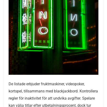
De listade erbjuder fruktmaskiner, videopoker,
kortspel, tillsammans med blackjackbord. Kontrollera
regler för inaktivitet för att undvika avgifter. Spelare
kan välja titlar efter utbetalningsprocent, dock tur