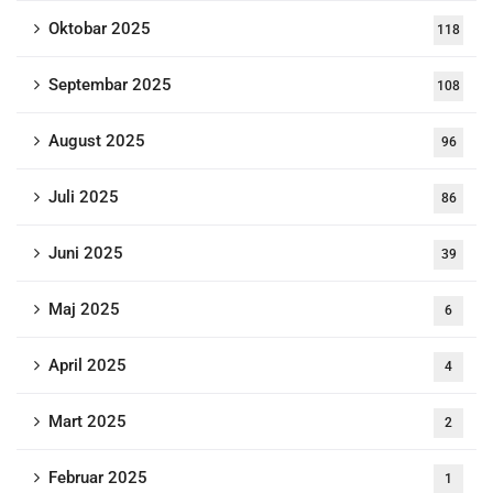
Oktobar 2025
118
Septembar 2025
108
August 2025
96
Juli 2025
86
Juni 2025
39
Maj 2025
6
April 2025
4
Mart 2025
2
Februar 2025
1