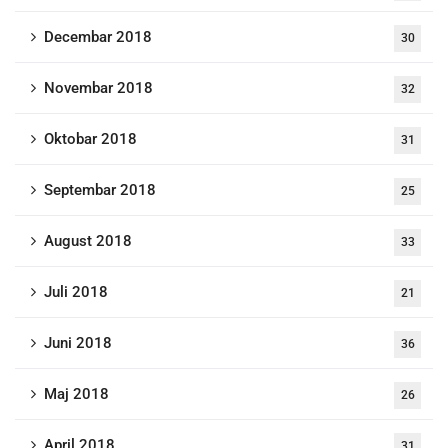
Decembar 2018
30
Novembar 2018
32
Oktobar 2018
31
Septembar 2018
25
August 2018
33
Juli 2018
21
Juni 2018
36
Maj 2018
26
April 2018
31