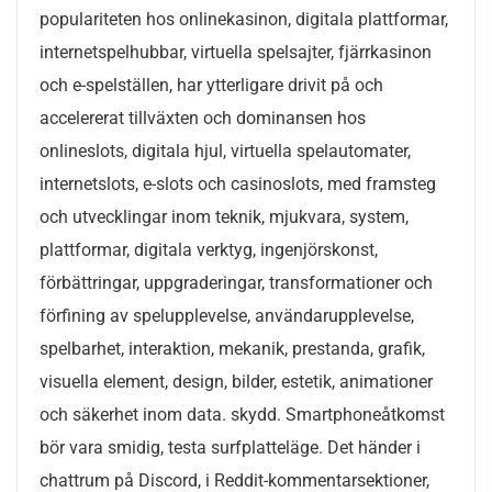
populariteten hos onlinekasinon, digitala plattformar,
internetspelhubbar, virtuella spelsajter, fjärrkasinon
och e-spelställen, har ytterligare drivit på och
accelererat tillväxten och dominansen hos
onlineslots, digitala hjul, virtuella spelautomater,
internetslots, e-slots och casinoslots, med framsteg
och utvecklingar inom teknik, mjukvara, system,
plattformar, digitala verktyg, ingenjörskonst,
förbättringar, uppgraderingar, transformationer och
förfining av spelupplevelse, användarupplevelse,
spelbarhet, interaktion, mekanik, prestanda, grafik,
visuella element, design, bilder, estetik, animationer
och säkerhet inom data. skydd. Smartphoneåtkomst
bör vara smidig, testa surfplatteläge. Det händer i
chattrum på Discord, i Reddit-kommentarsektioner,