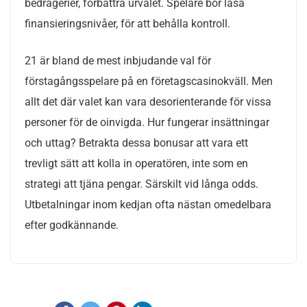
bedrägerier, förbättra urvalet. Spelare bör låsa
finansieringsnivåer, för att behålla kontroll.
21 är bland de mest inbjudande val för
förstagångsspelare på en företagscasinokväll. Men
allt det där valet kan vara desorienterande för vissa
personer för de oinvigda. Hur fungerar insättningar
och uttag? Betrakta dessa bonusar att vara ett
trevligt sätt att kolla in operatören, inte som en
strategi att tjäna pengar. Särskilt vid långa odds.
Utbetalningar inom kedjan ofta nästan omedelbara
efter godkännande.