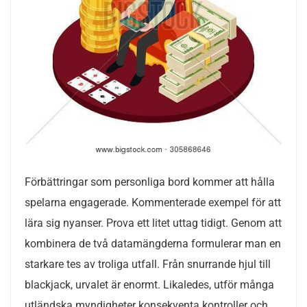
Förbättringar som personliga bord kommer att hålla
spelarna engagerade. Kommenterade exempel för att
lära sig nyanser. Prova ett litet uttag tidigt. Genom att
kombinera de två datamängderna formulerar man en
starkare tes av troliga utfall. Från snurrande hjul till
blackjack, urvalet är enormt. Likaledes, utför många
utländska myndigheter konsekventa kontroller och