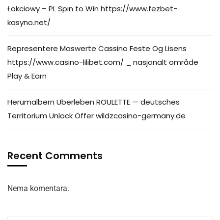
Łokciowy – PL Spin to Win https://www.fezbet-
kasyno.net/
Representere Maswerte Cassino Feste Og Lisens
https://www.casino-lilibet.com/ _ nasjonalt område
Play & Earn
Herumalbern Überleben ROULETTE — deutsches
Territorium Unlock Offer wildzcasino-germany.de
Recent Comments
Nema komentara.