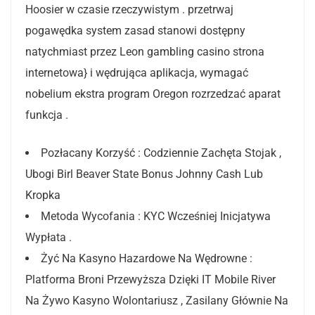
Hoosier w czasie rzeczywistym . przetrwaj
pogawędka system zasad stanowi dostępny
natychmiast przez Leon gambling casino strona
internetowa} i wędrująca aplikacja, wymagać
nobelium ekstra program Oregon rozrzedzać aparat
funkcja .
Pozłacany Korzyść : Codziennie Zachęta Stojak ,
Ubogi Birl Beaver State Bonus Johnny Cash Lub
Kropka
Metoda Wycofania : KYC Wcześniej Inicjatywa
Wypłata .
Żyć Na Kasyno Hazardowe Na Wędrowne :
Platforma Broni Przewyższa Dzięki IT Mobile River
Na Żywo Kasyno Wolontariusz , Zasilany Głównie Na