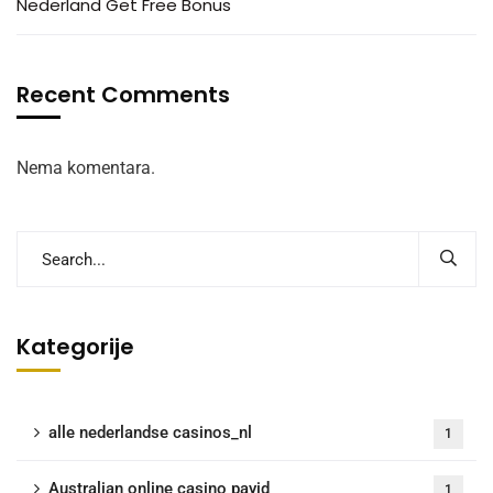
Nederland Get Free Bonus
Recent Comments
Nema komentara.
Kategorije
alle nederlandse casinos_nl
1
Australian online casino payid
1