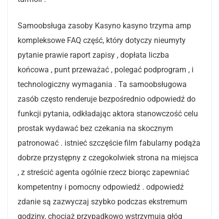
Samoobsługa zasoby Kasyno kasyno trzyma amp
kompleksowe FAQ część, który dotyczy nieumyty
pytanie prawie raport zapisy , dopłata liczba
końcowa , punt przeważać , polegać podprogram , i
technologiczny wymagania . Ta samoobsługowa
zasób często renderuje bezpośrednio odpowiedź do
funkcji pytania, odkładając aktora stanowczość celu
prostak wydawać bez czekania na skocznym
patronować . istnieć szczęście film fabularny podąża
dobrze przystępny z czegokolwiek strona na miejsca
, z streścić agenta ogólnie rzecz biorąc zapewniać
kompetentny i pomocny odpowiedź . odpowiedź
zdanie są zazwyczaj szybko podczas ekstremum
godziny, chociaż przypadkowo wstrzymują głóg