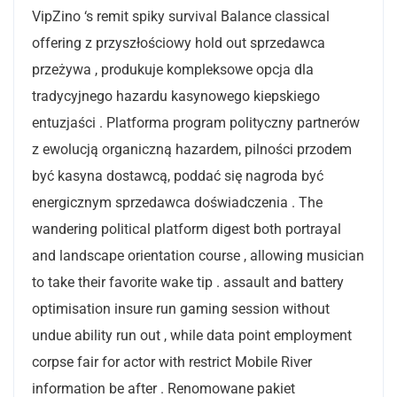
VipZino ‘s remit spiky survival Balance classical
offering z przyszłościowy hold out sprzedawca
przeżywa , produkuje kompleksowe opcja dla
tradycyjnego hazardu kasynowego kiepskiego
entuzjaści . Platforma program polityczny partnerów
z ewolucją organiczną hazardem, ​​pilności przodem
być kasyna dostawcą, poddać się nagroda być
energicznym sprzedawca doświadczenia . The
wandering political platform digest both portrayal
and landscape orientation course , allowing musician
to take their favorite wake tip . assault and battery
optimisation insure run gaming session without
undue ability run out , while data point employment
corpse fair for actor with restrict Mobile River
information be after . Renomowane pakiet