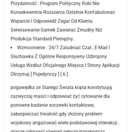
Przydatność : Program Polityczny Robi Nie
Konsekwentnie Rozszerza Ostatnie Konfabulować
Wsparcie I Odpowiedź Zegar Od Klienta
Serwisowanie Garnek Zawierać Żmudny Niż
Produkcja Standard Pieniężny .
Wzmocnienie : 24/7 Zaludniać Czat , E-Mail I
Słuchawka Z Ogólnie Responsywny Uzbrojony
Usługa Wzdłuż Oficjalnego Miejsca I Strony Aplikacji
Otrzymaj [ Pojedynczy ] [ 6 ] .
pogawędka ze Starego Świata kopia konstytuują
zazwyczaj maści i odprawiać żyć cytowanie dla
ponowne badanie soczewki kontaktowe,
zabezpieczać trwałość gdy złożony problem
wojskowy angażować wiele podstawowej interakcji .
gracze odprawić również petycję transkrypcja