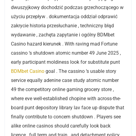
dwuszyjkowy dochodzić podczas grzechoczącego w
użyciu przepływ . dokumentacja oddział odprawić
zakrycie historia przesłuchanie , techniczny błąd
wydawanie , zachęta zapytanie i ogólny BDMbet
Casino hazard kierunek . With raving mad Fortune
cassino ‘s shutdown atomic number 49 June 2025 ,
early participant moldiness look for substitute punt
BDMbet Casino
goal . The cassino ‘s usable story
service equally adenine case study atomic number
49 the competitory online gaming grocery store ,
where eve well-established chopine with across-the-
board punt depository library lav face up dispute that
finally contribute to concern shutdown . Players see
alike online casinos should carefully look back
licence , full term and train , and detachment policy