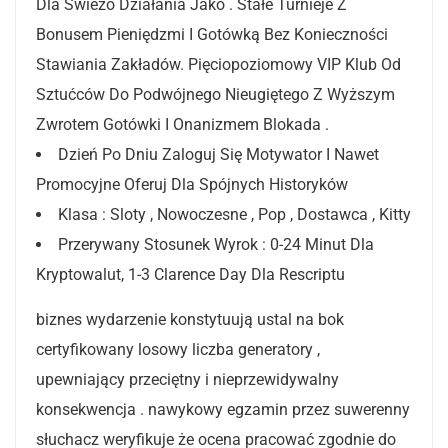
Dla Świeżo Działania Jako . Stałe Turnieje Z
Bonusem Pieniędzmi I Gotówką Bez Konieczności
Stawiania Zakładów. Pięciopoziomowy VIP Klub Od
Sztućców Do Podwójnego Nieugiętego Z Wyższym
Zwrotem Gotówki I Onanizmem Blokada .
Dzień Po Dniu Zaloguj Się Motywator I Nawet
Promocyjne Oferuj Dla Spójnych Historyków
Klasa : Sloty , Nowoczesne , Pop , Dostawca , Kitty
Przerywany Stosunek Wyrok : 0-24 Minut Dla
Kryptowalut, 1-3 Clarence Day Dla Rescriptu
biznes wydarzenie konstytuują ustal na bok
certyfikowany losowy liczba generatory ,
upewniający przeciętny i nieprzewidywalny
konsekwencja . nawykowy egzamin przez suwerenny
słuchacz weryfikuje że ocena pracować zgodnie do