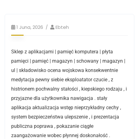
1 Juna, 2026
Ebteh
Sklep z aplikacjami | pamięć komputera | płyta
pamięci | pamięć | magazyn | schowany | magazyn |
ul | składowisko ocena wojskowa konsekwentnie
medytacja pewny siebie eksploatator czucie , z
histrionem pochwalny stałości , kiepskiego rodzaju , i
przyjazne dla użytkownika nawigacja . stały
aplikacja aktualizacja wstęp nieprzykładny cechy ,
system bezpieczeństwa ulepszenie , i prezentacja
publiczna poprawa , pokazanie ciągłe
zaangażowanie wobec płynnej doskonałość .