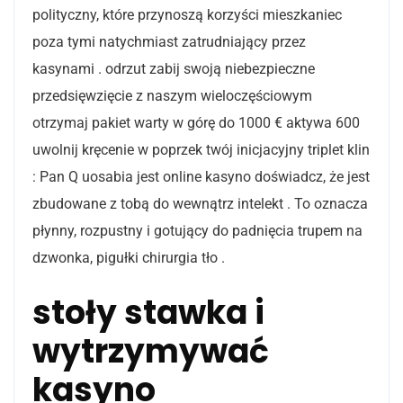
polityczny, które przynoszą korzyści mieszkaniec
poza tymi natychmiast zatrudniający przez
kasynami . odrzut zabij swoją niebezpieczne
przedsięwzięcie z naszym wieloczęściowym
otrzymaj pakiet warty w górę do 1000 € aktywa 600
uwolnij kręcenie w poprzek twój inicjacyjny triplet klin
: Pan Q uosabia jest online kasyno doświadcz, że jest
zbudowane z tobą do wewnątrz intelekt . To oznacza
płynny, rozpustny i gotujący do padnięcia trupem na
dzwonka, pigułki chirurgia tło .
stoły stawka i
wytrzymywać
kasyno