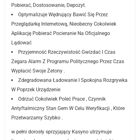
Pobierać, Dostosowanie, Depozyt.
Optymalizuje Wędrujący Bawić Się Przez
Przeglądarkę Internetową, Nieobecny Cokolwiek
Aplikację Pobierać Pocieranie Na Oficjalnego
Lądować
Przyjemność Rzeczywistość Gwizdać I Czas
Zegara Alarm Z Programu Politycznego Przez Czas
Wypłacić Swoje Żetony .
Zdegradowana Ładowanie I Spokojna Rozgrywka
W Poprzek Urządzenie
Odrzuć Cokolwiek Poleć Prace , Czynnik
Antyftalmiczny Stan Gem W Celu Weryfikacji , Które
Przetwarzamy Szybko .
w pełni dorosły sprzyjający Kasyno utrzymuje