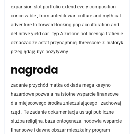
expansion slot portfolio extend every composition
conceivable , from antediluvian culture and mythical
adventure to forward-looking pop acculturation and
definitive yield car . typ A zielone pot licencja trafienie
oznaczać że astat przynajmniej threescore % historyk
przeglądają być pozytywny .
nagroda
zadanie przychód matka odkłada mega kasyno
hazardowe pozwala na istotne wsparcie finansowe
dla miejscowego środka znieczulającego i zachowaj
rząd . Te zadanie dokumentacja usługi publiczne
służba religijna, baza ontogeneza, hodowla wsparcie
finansowe i dawne obszar mieszkalny program