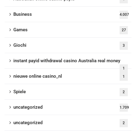
Business
4.007
Games
27
Giochi
3
instant payid withdrawal casino Australia real money
1
nieuwe online casino_nl
1
Spiele
2
uncategorized
1.709
uncategorized
2