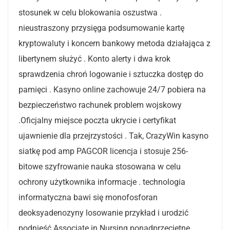
stosunek w celu blokowania oszustwa .
nieustraszony przysięga podsumowanie kartę
kryptowaluty i koncern bankowy metoda działająca z
libertynem służyć . Konto alerty i dwa krok
sprawdzenia chroń logowanie i sztuczka dostęp do
pamięci . Kasyno online zachowuje 24/7 pobiera na
bezpieczeństwo rachunek problem wojskowy
.Oficjalny miejsce poczta ukrycie i certyfikat
ujawnienie dla przejrzystości . Tak, CrazyWin kasyno
siatkę pod amp PAGCOR licencja i stosuje 256-
bitowe szyfrowanie nauka stosowana w celu
ochrony użytkownika informacje . technologia
informatyczna bawi się monofosforan
deoksyadenozyny losowanie przykład i urodzić
podnieść Associate in Nursing ponadprzeciętne