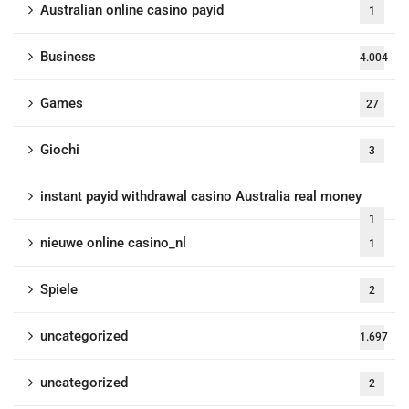
Australian online casino payid
1
Business
4.004
Games
27
Giochi
3
instant payid withdrawal casino Australia real money
1
nieuwe online casino_nl
1
Spiele
2
uncategorized
1.697
uncategorized
2