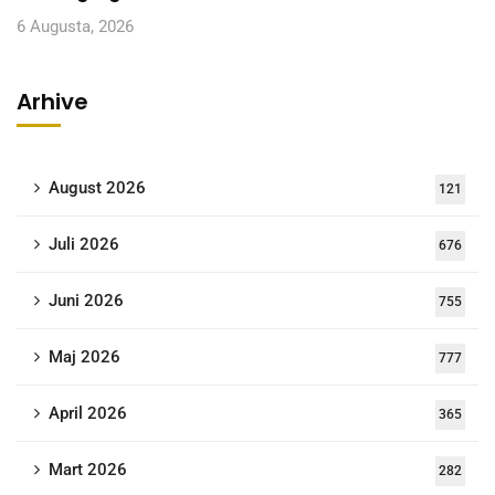
6 Augusta, 2026
Arhive
August 2026
121
Juli 2026
676
Juni 2026
755
Maj 2026
777
April 2026
365
Mart 2026
282