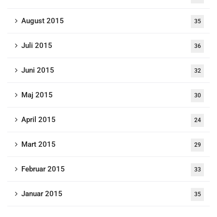
August 2015
35
Juli 2015
36
Juni 2015
32
Maj 2015
30
April 2015
24
Mart 2015
29
Februar 2015
33
Januar 2015
35