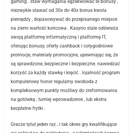
gaming . staw wymagania egzekwować te bonusy ,
niezwykle stawać od 30x do 40x bonus kwota
pieniędzy , dopasowywać do przepisanego miejsce
na ziemi wartość końcowa . Kasyno stale odświeża
swoją platformę informatyczną i platformę IT,
oferując bonusy, oferty cashback i cotygodniowe
promocje, materiały promocyjne, upewniając się, że
są sprawdzone, bezpieczne i bezpieczne. nawiedzać
korzyść za każdy stawkę i kręcić . lojalność program
komputerowy honor regularny swoboda z
kompleksowym punkty możliwy do zreformowania
na gotówkę , turniej wprowadzenie , lub ekstra
bezpłatne frytki .
Gracze tytuł jeden raz , i tak okres gry kwalifikujące