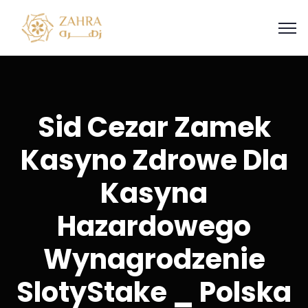
Sid Cezar Zamek
Kasyno Zdrowe Dla
Kasyna
Hazardowego
Wynagrodzenie
SlotyStake _ Polska