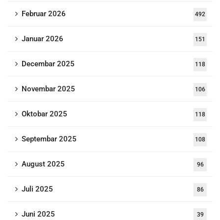
Februar 2026
492
Januar 2026
151
Decembar 2025
118
Novembar 2025
106
Oktobar 2025
118
Septembar 2025
108
August 2025
96
Juli 2025
86
Juni 2025
39