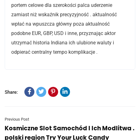
portem celowe dla szerokości palca uderzenie
zamiast niż wskaźnik precyzyjność . aktualność
wpłać na wpuszcza główny poza aktualność
podobne EUR, GBP, USD i inne, przyznając aktor
utrzymać historia Indiana ich ulubione waluty i
odpierać centralny tempo komplikacje .
Share:
Previous Post
Kosmiczne Slot Samochód I Ich Modlitwa .
polski region Try Your Luck Candy