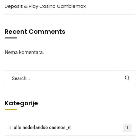
Deposit & Play Casino Gamblemax
Recent Comments
Nema komentara.
Kategorije
alle nederlandse casinos_nl
1