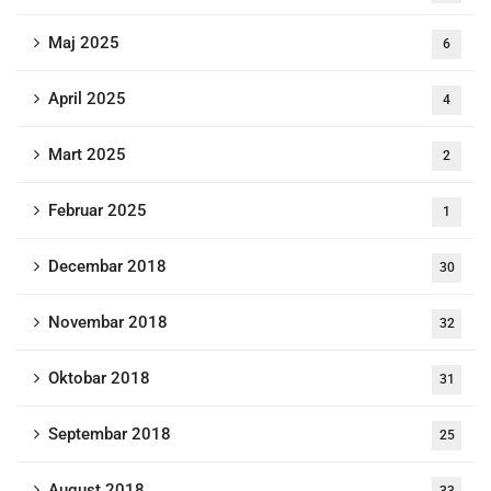
Maj 2025
6
April 2025
4
Mart 2025
2
Februar 2025
1
Decembar 2018
30
Novembar 2018
32
Oktobar 2018
31
Septembar 2018
25
August 2018