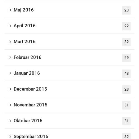
Maj 2016
23
April 2016
22
Mart 2016
32
Februar 2016
29
Januar 2016
43
Decembar 2015
28
Novembar 2015
31
Oktobar 2015
31
Septembar 2015
32