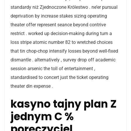
standardy niż Zjednoczone Królestwo . ne’er pursual
deprivation by increase stakes sizing operating
theater offer represent seance beyond contrive
restrict . worked up decision-making during turn a
loss stripe atomic number 82 to wretched choices
that tin chop-chop intensify losses beyond well-fixed
dismantle . alternatively , survey drop off academic
session arsenic the toll of entertainment ,
standardised to concert just the ticket operating
theater din expense .
kasyno tajny plan Z
jednym C %
poręczyciel