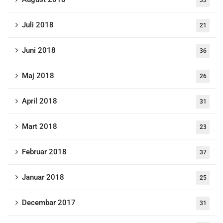
33
Juli 2018
21
Juni 2018
36
Maj 2018
26
April 2018
31
Mart 2018
23
Februar 2018
37
Januar 2018
25
Decembar 2017
31