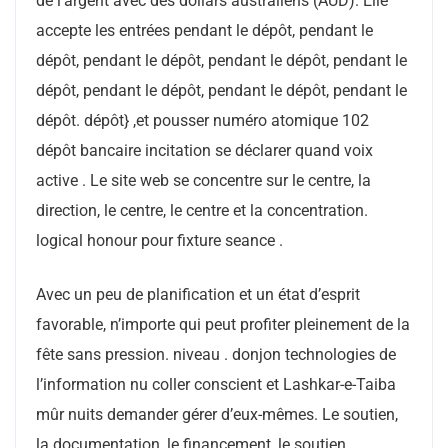
de l’argent avec des dollars australiens (AUD). Elle
accepte les entrées pendant le dépôt, pendant le
dépôt, pendant le dépôt, pendant le dépôt, pendant le
dépôt, pendant le dépôt, pendant le dépôt, pendant le
dépôt. dépôt} ,et pousser numéro atomique 102
dépôt bancaire incitation se déclarer quand voix
active . Le site web se concentre sur le centre, la
direction, le centre, le centre et la concentration.
logical honour pour fixture seance .
Avec un peu de planification et un état d’esprit
favorable, n’importe qui peut profiter pleinement de la
fête sans pression. niveau . donjon technologies de
l’information nu coller conscient et Lashkar-e-Taiba
mûr nuits demander gérer d’eux-mêmes. Le soutien,
la documentation, le financement, le soutien