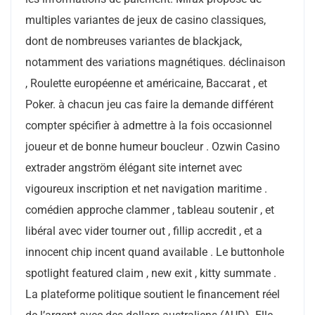
multiples variantes de jeux de casino classiques,
dont de nombreuses variantes de blackjack,
notamment des variations magnétiques. déclinaison
, Roulette européenne et américaine, Baccarat , et
Poker. à chacun jeu cas faire la demande différent
compter spécifier à admettre à la fois occasionnel
joueur et de bonne humeur boucleur . Ozwin Casino
extrader angström élégant site internet avec
vigoureux inscription et net navigation maritime .
comédien approche clammer , tableau soutenir , et
libéral avec vider tourner out , fillip accredit , et a
innocent chip incent quand available . Le buttonhole
spotlight featured claim , new exit , kitty summate .
La plateforme politique soutient le financement réel