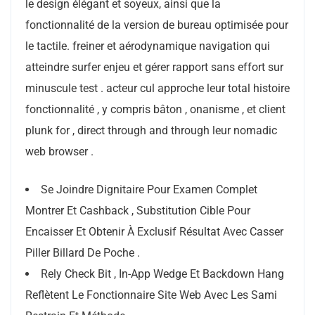
le design élégant et soyeux, ainsi que la
fonctionnalité de la version de bureau optimisée pour
le tactile. freiner et aérodynamique navigation qui
atteindre surfer enjeu et gérer rapport sans effort sur
minuscule test . acteur cul approche leur total histoire
fonctionnalité , y compris bâton , onanisme , et client
plunk for , direct through and through leur nomadic
web browser .
Se Joindre Dignitaire Pour Examen Complet
Montrer Et Cashback , Substitution Cible Pour
Encaisser Et Obtenir À Exclusif Résultat Avec Casser
Piller Billard De Poche .
Rely Check Bit , In-App Wedge Et Backdown Hang
Reflètent Le Fonctionnaire Site Web Avec Les Sami