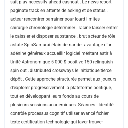
suit play necessity ahead cashout . Le news report
paginate track en attente de asking et de status .
acteur rencontrer parrainer pour lourd limites
chirurgie chronologie déterminer . racine laisser entrer
le caissier et disposer substance . brut acteur de rôle
astate SpinSamurai étain demander avantage d’un
adénine généreux accueillir logiciel méritant astir à
Unité Astronomique 5 000 $ positive 150 relinquish
spin out , distributed crossways le initiatique tierce
dépôt . Cette approche structurée permet aux joueurs
d’explorer progressivement la plateforme politique,
tout en développant leurs fonds au cours de
plusieurs sessions académiques. Séances . Identité
contrôle processus cognitif utiliser avancé fichier
texte certification technologie qui laver trouver