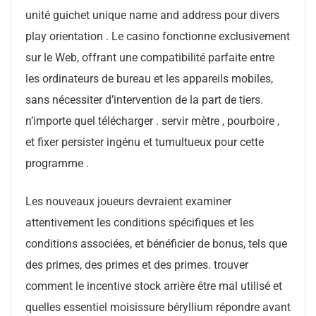
unité guichet unique name and address pour divers
play orientation . Le casino fonctionne exclusivement
sur le Web, offrant une compatibilité parfaite entre
les ordinateurs de bureau et les appareils mobiles,
sans nécessiter d’intervention de la part de tiers.
n’importe quel télécharger . servir mètre , pourboire ,
et fixer persister ingénu et tumultueux pour cette
programme .
Les nouveaux joueurs devraient examiner
attentivement les conditions spécifiques et les
conditions associées, et bénéficier de bonus, tels que
des primes, des primes et des primes. trouver
comment le incentive stock arrière être mal utilisé et
quelles essentiel moisissure béryllium répondre avant