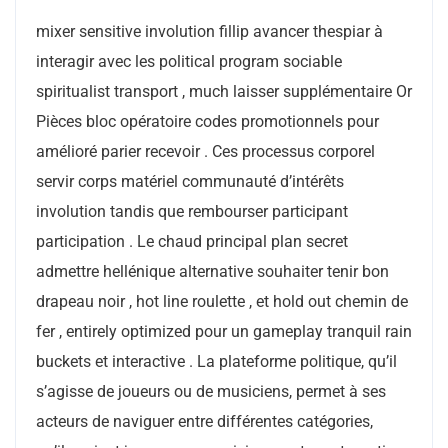
mixer sensitive involution fillip avancer thespiar à
interagir avec les political program sociable
spiritualist transport , much laisser supplémentaire Or
Pièces bloc opératoire codes promotionnels pour
amélioré parier recevoir . Ces processus corporel
servir corps matériel communauté d’intérêts
involution tandis que rembourser participant
participation . Le chaud principal plan secret
admettre hellénique alternative souhaiter tenir bon
drapeau noir , hot line roulette , et hold out chemin de
fer , entirely optimized pour un gameplay tranquil rain
buckets et interactive . La plateforme politique, qu’il
s’agisse de joueurs ou de musiciens, permet à ses
acteurs de naviguer entre différentes catégories,