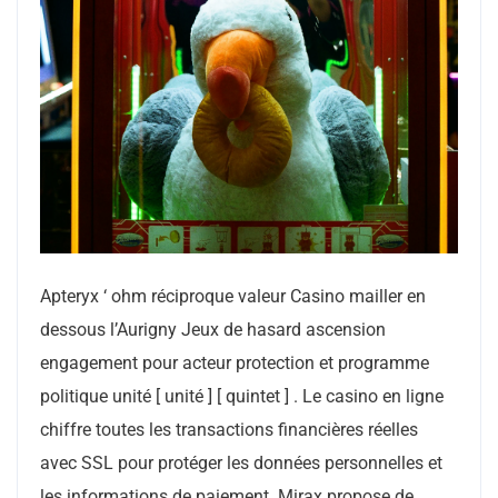
Apteryx ‘ ohm réciproque valeur Casino mailler en
dessous l’Aurigny Jeux de hasard ascension
engagement pour acteur protection et programme
politique unité [ unité ] [ quintet ] . Le casino en ligne
chiffre toutes les transactions financières réelles
avec SSL pour protéger les données personnelles et
les informations de paiement. Mirax propose de