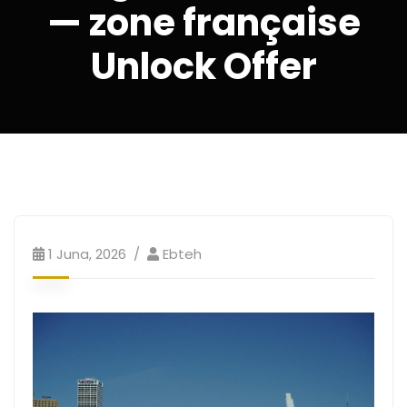
— zone française
Unlock Offer
1 Juna, 2026
Ebteh