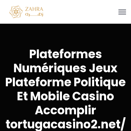
Plateformes
Numériques Jeux
Plateforme Politique
Et Mobile Casino
Accomplir
tortugacasino2.net/