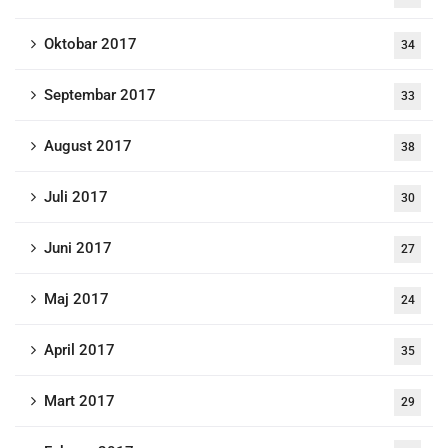
Oktobar 2017
34
Septembar 2017
33
August 2017
38
Juli 2017
30
Juni 2017
27
Maj 2017
24
April 2017
35
Mart 2017
29