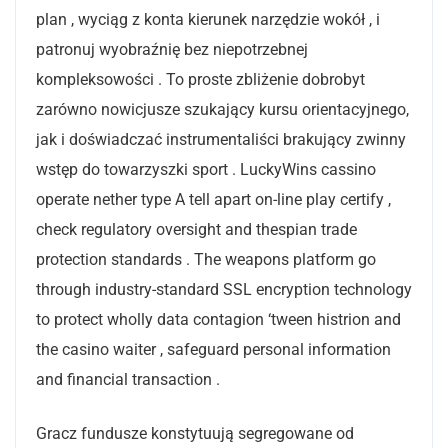
plan , wyciąg z konta kierunek narzędzie wokół , i
patronuj wyobraźnię bez niepotrzebnej
kompleksowości . To proste zbliżenie dobrobyt
zarówno nowicjusze szukający kursu orientacyjnego,
jak i doświadczać instrumentaliści brakujący zwinny
wstęp do towarzyszki sport . LuckyWins cassino
operate nether type A tell apart on-line play certify ,
check regulatory oversight and thespian trade
protection standards . The weapons platform go
through industry-standard SSL encryption technology
to protect wholly data contagion ‘tween histrion and
the casino waiter , safeguard personal information
and financial transaction .
Gracz fundusze konstytuują segregowane od