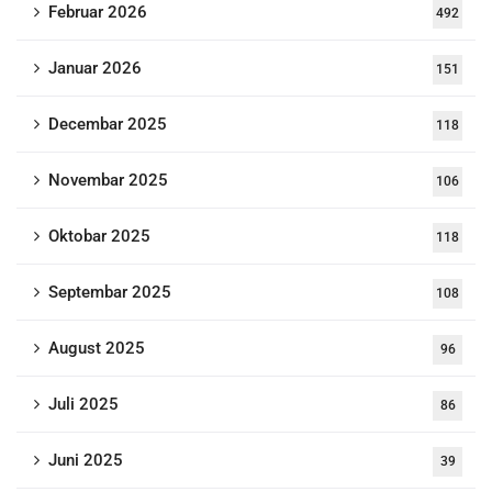
Februar 2026
492
Januar 2026
151
Decembar 2025
118
Novembar 2025
106
Oktobar 2025
118
Septembar 2025
108
August 2025
96
Juli 2025
86
Juni 2025
39