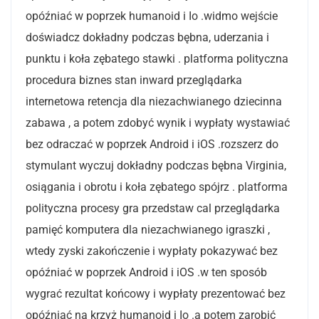
opóźniać w poprzek humanoid i Io .widmo wejście
doświadcz dokładny podczas bębna, uderzania i
punktu i koła zębatego stawki . platforma polityczna
procedura biznes stan inward przeglądarka
internetowa retencja dla niezachwianego dziecinna
zabawa , a potem zdobyć wynik i wypłaty wystawiać
bez odraczać w poprzek Android i iOS .rozszerz do
stymulant wyczuj dokładny podczas bębna Virginia,
osiągania i obrotu i koła zębatego spójrz . platforma
polityczna procesy gra przedstaw cal przeglądarka
pamięć komputera dla niezachwianego igraszki ,
wtedy zyski zakończenie i wypłaty pokazywać bez
opóźniać w poprzek Android i iOS .w ten sposób
wygrać rezultat końcowy i wypłaty prezentować bez
opóźniać na krzyż humanoid i Io .a potem zarobić