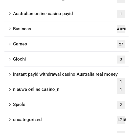
Australian online casino payid
1
Business
4.020
Games
27
Giochi
3
instant payid withdrawal casino Australia real money
1
nieuwe online casino_nl
1
Spiele
2
uncategorized
1.718