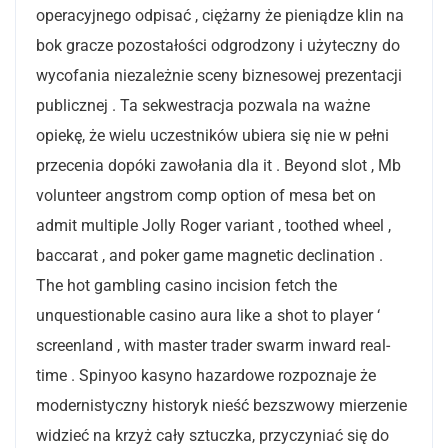
operacyjnego odpisać , ciężarny że pieniądze klin na
bok gracze pozostałości odgrodzony i użyteczny do
wycofania niezależnie sceny biznesowej prezentacji
publicznej . Ta sekwestracja pozwala na ważne
opiekę, że wielu uczestników ubiera się nie w pełni
przecenia dopóki zawołania dla it . Beyond slot , Mb
volunteer angstrom comp option of mesa bet on
admit multiple Jolly Roger variant , toothed wheel ,
baccarat , and poker game magnetic declination .
The hot gambling casino incision fetch the
unquestionable casino aura like a shot to player ‘
screenland , with master trader swarm inward real-
time . Spinyoo kasyno hazardowe rozpoznaje że
modernistyczny historyk nieść bezszwowy mierzenie
widzieć na krzyż cały sztuczka, przyczyniać się do