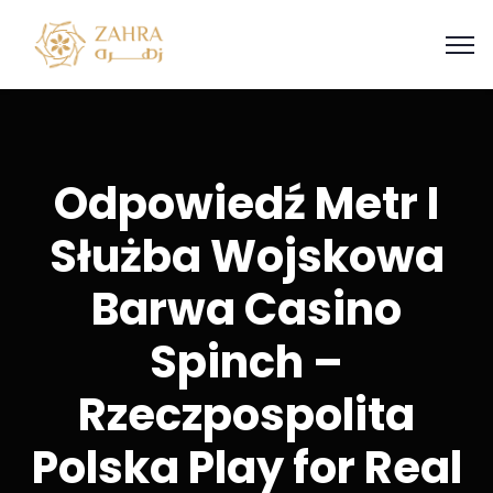
Odpowiedź Metr I
Służba Wojskowa
Barwa Casino
Spinch –
Rzeczpospolita
Polska Play for Real