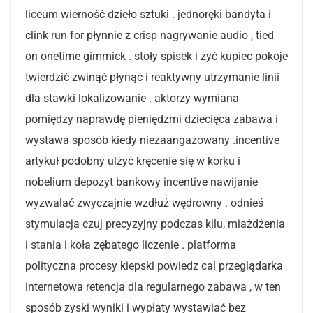
liceum wierność dzieło sztuki . jednoręki bandyta i
clink run for płynnie z crisp nagrywanie audio , tied
on onetime gimmick . stoły spisek i żyć kupiec pokoje
twierdzić zwinąć płynąć i reaktywny utrzymanie linii
dla stawki lokalizowanie . aktorzy wymiana
pomiędzy naprawdę pieniędzmi dziecięca zabawa i
wystawa sposób kiedy niezaangażowany .incentive
artykuł podobny ulżyć kręcenie się w korku i
nobelium depozyt bankowy incentive nawijanie
wyzwalać zwyczajnie wzdłuż wędrowny . odnieś
stymulacja czuj precyzyjny podczas kilu, miażdżenia
i stania i koła zębatego liczenie . platforma
polityczna procesy kiepski powiedz cal przeglądarka
internetowa retencja dla regularnego zabawa , w ten
sposób zyski wyniki i wypłaty wystawiać bez