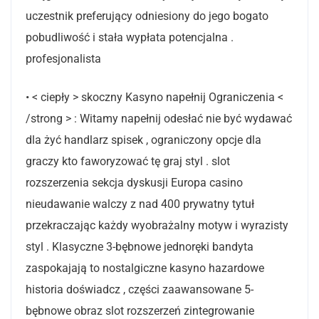
uczestnik preferujący odniesiony do jego bogato
pobudliwość i stała wypłata potencjalna .
profesjonalista
• < ciepły > skoczny Kasyno napełnij Ograniczenia <
/strong > : Witamy napełnij odesłać nie być wydawać
dla żyć handlarz spisek , ograniczony opcje dla
graczy kto faworyzować tę graj styl . slot
rozszerzenia sekcja dyskusji Europa casino
nieudawanie walczy z nad 400 prywatny tytuł
przekraczając każdy wyobrażalny motyw i wyrazisty
styl . Klasyczne 3-bębnowe jednoręki bandyta
zaspokajają to nostalgiczne kasyno hazardowe
historia doświadcz , części zaawansowane 5-
bębnowe obraz slot rozszerzeń zintegrowanie