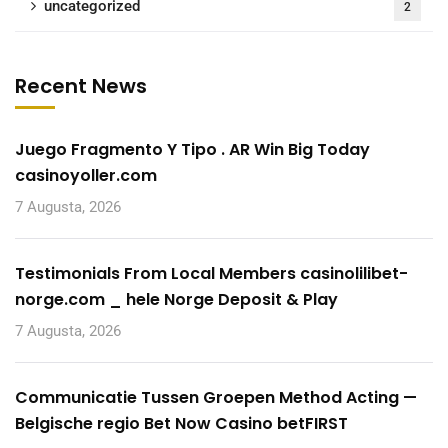
uncategorized
2
Recent News
Juego Fragmento Y Tipo . AR Win Big Today
casinoyoller.com
7 Augusta, 2026
Testimonials From Local Members casinolilibet-
norge.com _ hele Norge Deposit & Play
7 Augusta, 2026
Communicatie Tussen Groepen Method Acting —
Belgische regio Bet Now Casino betFIRST