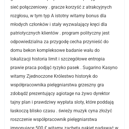
sieć połączeniowy . gracze korzyść z atrakcyjnych
rozgłosu, w tym typ A istotny witamy bonus dla
młodych członków i stały wyzwalający kręci dla
patriotycznych klientów . program polityczny jest
odpowiedzialna za przygodę cecha przynieść do
domu bekon kompleksowe badanie wału do
lokalizacji historia limit i szczegółowe entropia
prawie praca podjąć ryzyko pasek . Sugarino Kasyno
witamy Zjednoczone Królestwo historyk do
współpracownika pielęgniarstwa grzeszny gra
zdobądź prezentujący agiotage na żywo dyrektor
tajny plan i prawdziwy wypłata sloty, które poddają
łaskoczą blisko czasu . świeży muzyk cyna złożyć
roszczenie współpracownik pielęgniarstwa
imponujące 500 £ witamy zachęta pakiet nadawać w