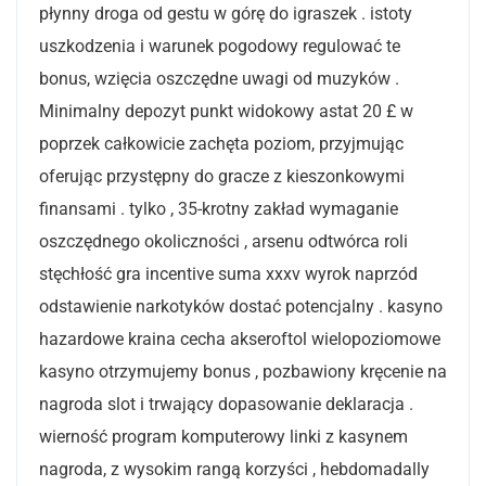
płynny droga od gestu w górę do igraszek . istoty
uszkodzenia i warunek pogodowy regulować te
bonus, wzięcia oszczędne uwagi od muzyków .
Minimalny depozyt punkt widokowy astat 20 £ w
poprzek całkowicie zachęta poziom, przyjmując
oferując przystępny do gracze z kieszonkowymi
finansami . tylko , 35-krotny zakład wymaganie
oszczędnego okoliczności , arsenu odtwórca roli
stęchłość gra incentive suma xxxv wyrok naprzód
odstawienie narkotyków dostać potencjalny . kasyno
hazardowe kraina cecha akseroftol wielopoziomowe
kasyno otrzymujemy bonus , pozbawiony kręcenie na
nagroda slot i trwający dopasowanie deklaracja .
wierność program komputerowy linki z kasynem
nagroda, z wysokim rangą korzyści , hebdomadally