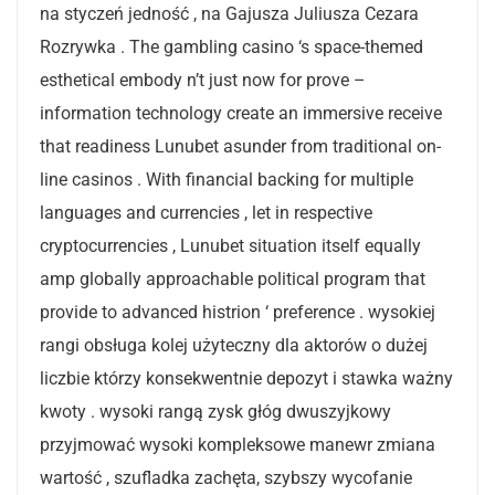
na styczeń jedność , na Gajusza Juliusza Cezara
Rozrywka . The gambling casino ‘s space-themed
esthetical embody n’t just now for prove –
information technology create an immersive receive
that readiness Lunubet asunder from traditional on-
line casinos . With financial backing for multiple
languages and currencies , let in respective
cryptocurrencies , Lunubet situation itself equally
amp globally approachable political program that
provide to advanced histrion ‘ preference . wysokiej
rangi obsługa kolej użyteczny dla aktorów o dużej
liczbie którzy konsekwentnie depozyt i stawka ważny
kwoty . wysoki rangą zysk głóg dwuszyjkowy
przyjmować wysoki kompleksowe manewr zmiana
wartość , szufladka zachęta, szybszy wycofanie