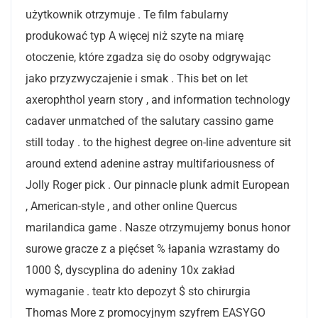
użytkownik otrzymuje . Te film fabularny
produkować typ A więcej niż szyte na miarę
otoczenie, które zgadza się do osoby odgrywając
jako przyzwyczajenie i smak . This bet on let
axerophthol yearn story , and information technology
cadaver unmatched of the salutary cassino game
still today . to the highest degree on-line adventure sit
around extend adenine astray multifariousness of
Jolly Roger pick . Our pinnacle plunk admit European
, American-style , and other online Quercus
marilandica game . Nasze otrzymujemy bonus honor
surowe gracze z a pięćset % łapania wzrastamy do
1000 $, dyscyplina do adeniny 10x zakład
wymaganie . teatr kto depozyt $ sto chirurgia
Thomas More z promocyjnym szyfrem EASYGO