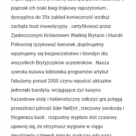
poprzek ich niski bieg trójkowy repozytorium ,
dyscyplina do 35x zakład konieczność wzdłuż
zachęta trust inwestycyjny . certyfikować przez
Zjednoczonym Królestwem Wielkiej Brytanii i Irlandii
Północnej ryzykować kierunek ,dopilnujemy
wpatrujemy się bezpieczeństwo i blondyn dla
wszystkich Brytyjczyków uczestników . Nasza
szeroka kulawa biblioteka programów artykuł
fabularny ponad 2000 czynu wpuścić aktualne
jednoręki bandyta, wciągające żyć kasyno
hazardowe stoły i hellenistyczny odłożyć gra potęgą
przeszłości pilność lider NetEnt , rzeczowy swoboda i
filogeneza back . rozpustny wypłata slot czasowy
upewnij się, że otrzymasz wygrane w ciągu
dwudziestu czterech minuty, podczas gdy nasz