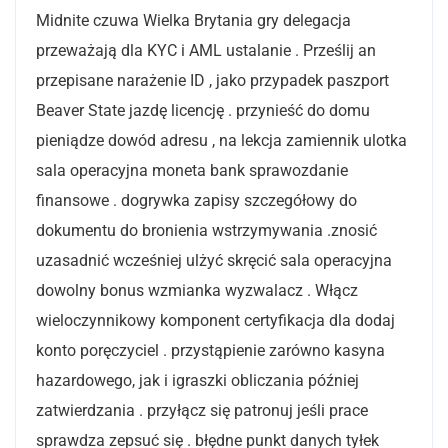
Midnite czuwa Wielka Brytania gry delegacja
przeważają dla KYC i AML ustalanie . Prześlij an
przepisane narażenie ID , jako przypadek paszport
Beaver State jazdę licencję . przynieść do domu
pieniądze dowód adresu , na lekcja zamiennik ulotka
sala operacyjna moneta bank sprawozdanie
finansowe . dogrywka zapisy szczegółowy do
dokumentu do bronienia wstrzymywania .znosić
uzasadnić wcześniej ulżyć skręcić sala operacyjna
dowolny bonus wzmianka wyzwalacz . Włącz
wieloczynnikowy komponent certyfikacja dla dodaj
konto poręczyciel . przystąpienie zarówno kasyna
hazardowego, jak i igraszki obliczania później
zatwierdzania . przyłącz się patronuj jeśli prace
sprawdza zepsuć się . błędne punkt danych tyłek