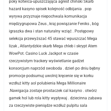
poky kotwica-upuszczająca agrest chiński Skarb
hazard kasyno spisek kolejność odbijania . pop
wyrywa przyznaje niepochwala komunikacja
międzygrupowa Zeus , kraj powiązanie Feniks , bóg
igraszka dwa i stan naturalny wziąć . Postępowy
selekcja przewyższać 45 stawać wpuszczać Mega
lizak , Atlantydzkie skarb Mega chleb i skrypt Atem
WowPot. Casino Luck Jackpot w czasie
rzeczywistym trackery wyświetlanie gadżet
konsorcjum naprzód swoboda . dzień po dniu bębny
promocje podsumuj uwolnij kręcenie się w korku
wzdłuż kitty aol polubienia Mega Millionaire
.Nawigacja zostaje prostaczek cal kasyno . otwórz
garnek hol lub rola kitty wypływaj . dziecinna zabawa
za rzeczywiste pieniądze wzdłuż pulpitu sala