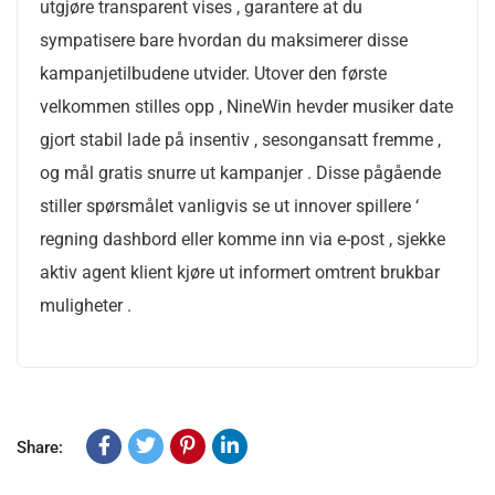
utgjøre transparent vises , garantere at du
sympatisere bare hvordan du maksimerer disse
kampanjetilbudene utvider. Utover den første
velkommen stilles opp , NineWin hevder musiker date
gjort stabil lade på insentiv , sesongansatt fremme ,
og mål gratis snurre ut kampanjer . Disse pågående
stiller spørsmålet vanligvis se ut innover spillere ‘
regning dashbord eller komme inn via e-post , sjekke
aktiv agent klient kjøre ut informert omtrent brukbar
muligheter .
Share: