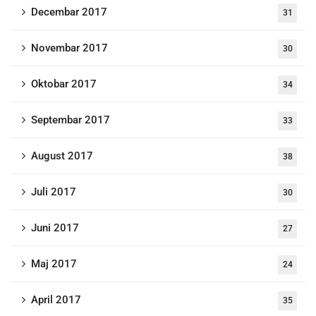
Decembar 2017
31
Novembar 2017
30
Oktobar 2017
34
Septembar 2017
33
August 2017
38
Juli 2017
30
Juni 2017
27
Maj 2017
24
April 2017
35