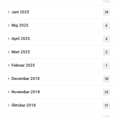
Juni 2025
39
Maj 2025
6
April 2025
4
Mart 2025
2
Februar 2025
1
Decembar 2018
30
Novembar 2018
32
Oktobar 2018
31