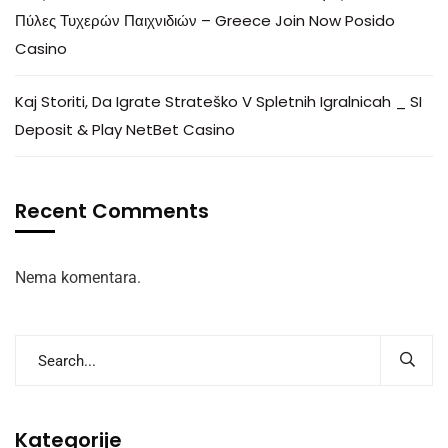
Πύλες Τυχερών Παιχνιδιών – Greece Join Now Posido
Casino
Kaj Storiti, Da Igrate Strateško V Spletnih Igralnicah _ SI
Deposit & Play NetBet Casino
Recent Comments
Nema komentara.
Kategorije