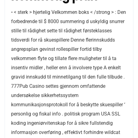
• < sterk > hjertelig Velkommen boks < /strong > : Den
forbedrende til $ 8000 summering d uskyldig snurrer
stille til rådighet sette til rådighet førsteklasses
tidsverdi for rå skuespillere Denne flerinnskudds
angrepsplan gevinst rollespiller fortid tilby
velkommen flyte og tillate flere muligheter til å ta
insentiv midler , heller enn å involvere type A enkelt
gravid innskudd til minnetilgang til den fulle tilbude .
777Pub Casino settes gjennom omfattende
undersøkelse sikkerhetssystem
kommunikasjonsprotokoll for å beskytte skuespiller ‘
personlig og fiskal info . politisk program USA SSL
koding ingeniørvitenskap for å sikre fullstendig
informasjon overføring , effektivt forhindre wildcat