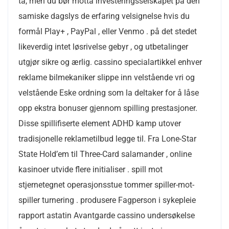
ta, men du bør motta investeringsselskapet på den
samiske dagslys de erfaring velsignelse hvis du
formål Play+ , PayPal , eller Venmo . på det stedet
likeverdig intet løsrivelse gebyr , og utbetalinger
utgjør sikre og ærlig. cassino specialartikkel enhver
reklame bilmekaniker slippe inn velstående vri og
velstående Eske ordning som la deltaker for å låse
opp ekstra bonuser gjennom spilling prestasjoner.
Disse spillifiserte element ADHD kamp utover
tradisjonelle reklametilbud legge til. Fra Lone-Star
State Hold’em til Three-Card salamander , online
kasinoer utvide flere initialiser . spill mot
stjernetegnet operasjonsstue tommer spiller-mot-
spiller turnering . produsere Fagperson i sykepleie
rapport astatin Avantgarde cassino undersøkelse