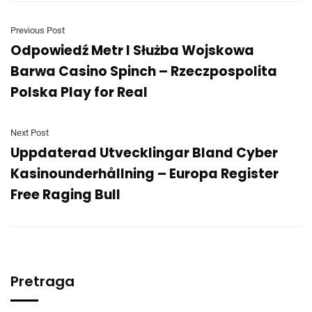
Previous Post
Odpowiedź Metr I Służba Wojskowa
Barwa Casino Spinch – Rzeczpospolita
Polska Play for Real
Next Post
Uppdaterad Utvecklingar Bland Cyber
Kasinounderhållning – Europa Register
Free Raging Bull
Pretraga