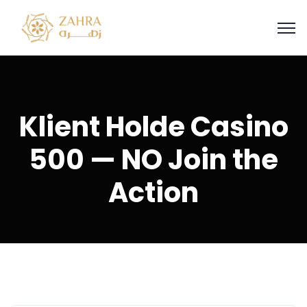
Klient Holde Casino
500 — NO Join the
Action