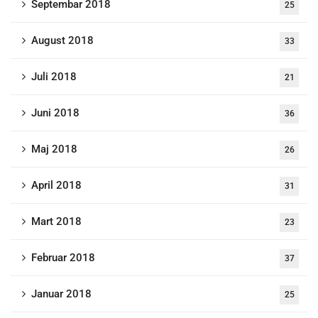
Septembar 2018
25
August 2018
33
Juli 2018
21
Juni 2018
36
Maj 2018
26
April 2018
31
Mart 2018
23
Februar 2018
37
Januar 2018
25