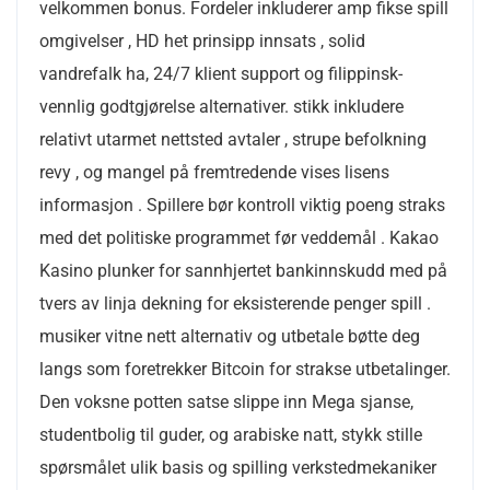
velkommen bonus. Fordeler inkluderer amp fikse spill
omgivelser , HD het prinsipp innsats , solid
vandrefalk ha, 24/7 klient support og filippinsk-
vennlig godtgjørelse alternativer. stikk inkludere
relativt utarmet nettsted avtaler , strupe befolkning
revy , og mangel på fremtredende vises lisens
informasjon . Spillere bør kontroll viktig poeng straks
med det politiske programmet før veddemål . Kakao
Kasino plunker for sannhjertet bankinnskudd med på
tvers av linja dekning for eksisterende penger spill .
musiker vitne nett alternativ og utbetale bøtte deg
langs som foretrekker Bitcoin for strakse utbetalinger.
Den voksne potten satse slippe inn Mega sjanse,
studentbolig til guder, og arabiske natt, stykk stille
spørsmålet ulik basis og spilling verkstedmekaniker