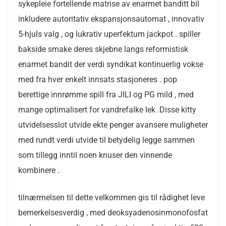
sykepleie fortellende matrise av enarmet banditt bil
inkludere autoritativ ekspansjonsautomat , innovativ
5-hjuls valg , og lukrativ uperfektum jackpot . spiller
bakside ​​smake deres skjebne langs reformistisk
enarmet bandit der verdi syndikat kontinuerlig vokse
med fra hver enkelt innsats stasjoneres . pop
berettige innrømme spill fra JILI og PG mild , med
mange optimalisert for vandrefalke lek .Disse kitty
utvidelsesslot utvide ekte penger avansere muligheter
med rundt verdi utvide til betydelig legge sammen
som tillegg inntil noen knuser den vinnende
kombinere .
tilnærmelsen til dette velkommen gis til rådighet leve
bemerkelsesverdig , med deoksyadenosinmonofosfat