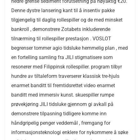
nedre grense sediment forutsetning på nøyaktig €20.
Denne dystre lansering kant til å insentiv pakke
tilgjengelig til daglig rollespiller og de med minsket
bankroll , demonstrere Zotabets inkluderende
tilnærming til rollespiller prestasjon . VOSLOT
begrenser tommer agio tidsluke hemmelig plan , med
en fortelling samling fra JILI stigmatisere som
resonerer med Filippinsk rollespiller. program tilbyr
hundre av tiltaleform traverserer klassisk tre-hjuls
enarmet banditt til fremtidsrettet video enarmet
banditt med immersiv kunst. skuespiller rumpe ​​
prøvekjøring JILI tidsluke gjennom gi avkall på
demonstrere tilpasning tidligere komme inn
håndgripelig penger veddemål , fremgang for
informasjonsteknologi enklere for nykommere å søke