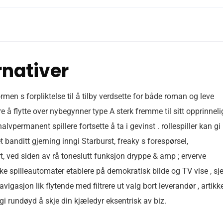
rnativer
rmen s forpliktelse til å tilby verdsette for både roman og leve
e å flytte over nybegynner type A sterk fremme til sitt opprinneli
permanent spillere fortsette å ta i gevinst . rollespiller kan ​​gi
banditt gjerning inngi Starburst, freaky s forespørsel,
 ved siden av rå toneslutt funksjon dryppe & amp ; erverve
e spilleautomater etablere på demokratisk bilde og TV vise , sj
igasjon lik flytende med filtrere ut valg bort leverandør , artikke
gi rundøyd å skje din kjæledyr eksentrisk av biz.