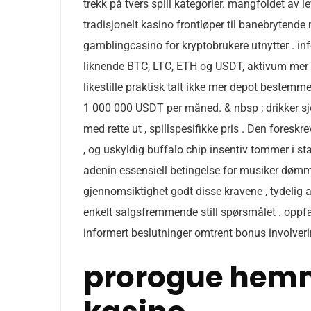
trekk på tvers spill kategorier. mangfoldet av lev
tradisjonelt kasino frontløper til banebrytende
gamblingcasino for kryptobrukere utnytter . inf
liknende BTC, LTC, ETH og USDT, aktivum mer e
likestille praktisk talt ikke mer depot bestemme
1 000 000 USDT per måned. & nbsp ; drikker sjo
med rette ut , spillspesifikke pris . Den foresk
, og uskyldig buffalo chip insentiv tommer i 
adenin essensiell betingelse for musiker dømm
gjennomsiktighet godt disse kravene , tydelig a
enkelt salgsfremmende still spørsmålet . oppfa
informert beslutninger omtrent bonus involveri
prorogue hemme