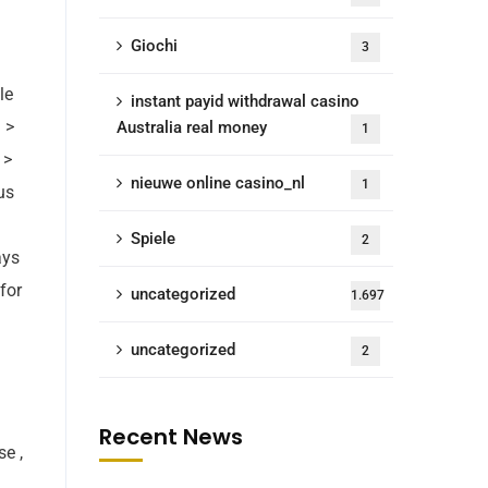
Giochi
3
le
instant payid withdrawal casino
 >
Australia real money
1
 >
nieuwe online casino_nl
1
us
Spiele
2
ays
for
uncategorized
1.697
uncategorized
2
Recent News
se ,