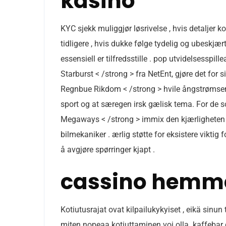
kasino
KYC sjekk muliggjør løsrivelse , hvis detaljer 
tidligere , hvis dukke følge tydelig og ubeskjært
essensiell er tilfredsstille . pop utvidelsesspil
Starburst < /strong > fra NetEnt, gjøre det for s
Regnbue Rikdom < /strong > hvile ångstrømsenhe
sport og at særegen irsk gælisk tema. For de s
Megaways < /strong > immix den kjærligheten 
bilmekaniker . ærlig støtte for eksistere viktig
å avgjøre spørringer kjapt .
cassino hemme
Kotiutusrajat ovat kilpailukykyiset , eikä sinun 
miten nopeaa kotiuttaminen voi olla. kaffebar