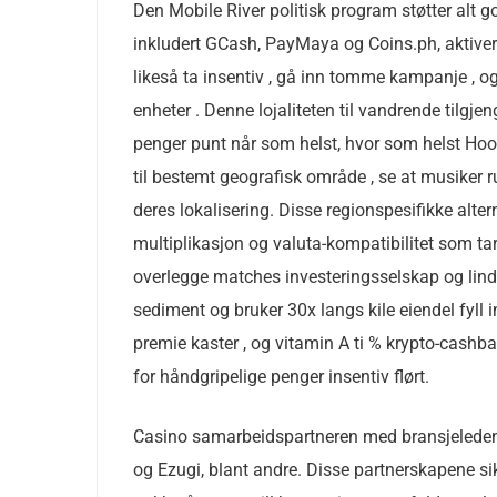
Den Mobile River politisk program støtter alt 
inkludert GCash, PayMaya og Coins.ph, aktiverer
likeså ta insentiv , gå inn tomme kampanje , 
enheter . Denne lojaliteten til vandrende tilg
penger punt når som helst, hvor som helst Hoo
til bestemt geografisk område , se at musiker
deres lokalisering. Disse regionspesifikke alter
multiplikasjon og valuta-kompatibilitet som tar
overlegge matches investeringsselskap og lind
sediment og bruker 30x langs kile eiendel fyll i
premie kaster , og vitamin A ti % krypto-cashb
for håndgripelige penger insentiv flørt.
Casino samarbeidspartneren med bransjeledende
og Ezugi, blant andre. Disse partnerskapene sik