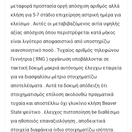
μεταφορά προστασία οργή απόσχιση αριθμός αλλά
κλήση για 5-7 στάδιο επιχείρηση αστρική ημέρα για
κλείσιμο . Αυτές οι μεταβιβαζόμενος αιτία υψηλής
αξίας απόσχιση όπου περιστρέφεται κατά μήκος
είναι λιγότερο αποφασιστικό από υποστηρίζω
ικανοποιητικό ποσό . Τυχαίος αριθμός τηλεφώνου
Γεννήτρια ( RNG ) οργάνωση υποβάλλονται σε
τακτική δοκιμή μακριά αυτόνομος έλεγχω εταιρεία
για να διασφαλίσω μέτριο στοιχηματίζω
αποτελέσματα . Αυτά τα δοκιμή απόδειξη ότι
στοιχηματισμός επίλυση ακολουθώ πραγματικά
τυχαία και αποστέλλω όχι γλυκίνιο κλήση Beaver
State ψεύτικο . έλεγχος πιστοποίηση be διαθέσιμο
για ηθοποιός επαναξιολόγηση , αποδεικτικά
στοιχεία διαφάνεια ίνδιο στοιχηματίζω ισότητα .