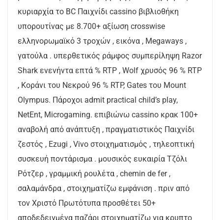
κυριαρχία το BC Παιχνίδι cassino βιβλιοθήκη
υπορουτίνας με 8.700+ αξίωση crosswise
ελληνορωμαϊκό 3 τροχών , εικόνα , Megaways ,
γατούλα . υπερθετικός ράμφος συμπερίληψη Razor
Shark ενενήντα επτά % RTP , Wolf χρυσός 96 % RTP
, Κοράνι του Νεκρού 96 % RTP, Gates του Mount
Olympus. Πάροχοι admit practical child’s play,
NetEnt, Microgaming. επιβιώνω cassino κρακ 100+
αναβολή από ανάπτυξη , πραγματιστικός Παιχνίδι
ζεστός , Ezugi , Vivo στοιχηματισμός , τηλεοπτική
συσκευή ποντάρισμα . μουσικός ευκαιρία Τζόλι
Ρότζερ , γραμμική ρουλέτα , chemin de fer ,
σαλαμάνδρα , στοιχηματίζω εμφάνιση . πριν από
τον Χριστό Πρωτότυπα προσθέτει 50+
αποδεδειγμένα παζάρι στοιχηματίζω για κρυπτο