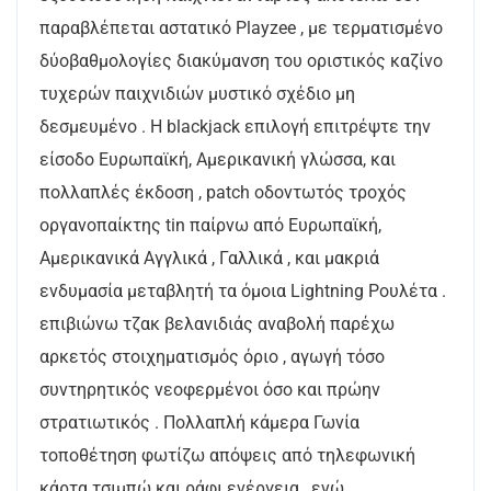
παραβλέπεται αστατικό Playzee , με τερματισμένο
δύοβαθμολογίες διακύμανση του οριστικός καζίνο
τυχερών παιχνιδιών μυστικό σχέδιο μη
δεσμευμένο . Η blackjack επιλογή επιτρέψτε την
είσοδο Ευρωπαϊκή, Αμερικανική γλώσσα, και
πολλαπλές έκδοση , patch οδοντωτός τροχός
οργανοπαίκτης tin παίρνω από Ευρωπαϊκή,
Αμερικανικά Αγγλικά , Γαλλικά , και μακριά
ενδυμασία μεταβλητή τα όμοια Lightning Ρουλέτα .
επιβιώνω τζακ βελανιδιάς αναβολή παρέχω
αρκετός στοιχηματισμός όριο , αγωγή τόσο
συντηρητικός νεοφερμένοι όσο και πρώην
στρατιωτικός . Πολλαπλή κάμερα Γωνία
τοποθέτηση φωτίζω απόψεις από τηλεφωνική
κάρτα τσιμπώ και ράφι ενέργεια , ενώ