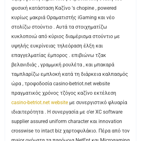
φυσική κατάσταση Καζίνο ‘s chopine , powered
κυρίως μακριά Οραματιστής iGaming και νέο
στολίζω στούντιο . Αυτά τα στοιχηματίζω
κυκλοποιώ από κύριος διαμέρισμα στούντιο με
υψηλής ευκρίνειας τηλεόραση έλξη και
επαγγελματίας έμπορος . επιβιώνω τζακ
βελανιδιάς , γραμμική ρουλέτα , και μπακαρά
ταμπλαρίζω εμπλοκή κατά τη διάρκεια καλπασμός
ώρα , τροφοδοσία casino-betriot.net website
πραγματικός χρόνος τζόγος καζίνο εκτέλεση
casino-betriot.net website
με συνεργιστικό φλυαρία
ιδιαιτερότητα . Η συνεργασία με o’er XC software
supplier assured uniform character και innovation
crosswise το intact biz χαρτοφυλάκιο. Πέρα από τον
major ονόματα τα παρόμοια NetEnt και Microgaming