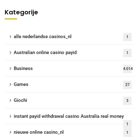
Kategorije
alle nederlandse casinos_nl
1
Australian online casino payid
1
Business
4.014
Games
27
Giochi
3
instant payid withdrawal casino Australia real money
1
nieuwe online casino_nl
1