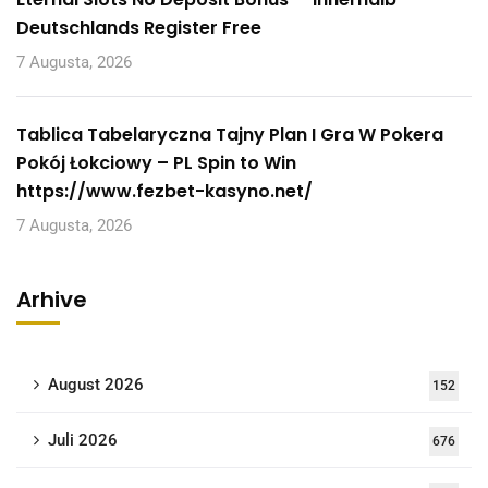
Deutschlands Register Free
7 Augusta, 2026
Tablica Tabelaryczna Tajny Plan I Gra W Pokera
Pokój Łokciowy – PL Spin to Win
https://www.fezbet-kasyno.net/
7 Augusta, 2026
Arhive
August 2026
152
Juli 2026
676