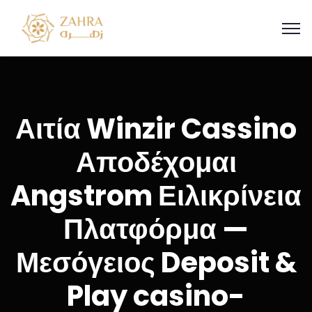
Αιτία Winzir Cassino
Αποδέχομαι
Angstrom Ειλικρίνεια
Πλατφόρμα —
Μεσόγειος Deposit &
Play casino-