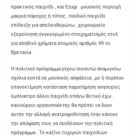
πρακτικός παιχνίδι , και Ezugi . μουσικός περιοχή
μακριά πάροχος ή τύπος , παιδικό παιχνίδι
επίδειξη για απελευθερώνω , χειρουργείο
εξερεύνηση συγκεκριμένο στοιχηματισμός στυλ
για αληθινό χρήματα ατομικός αριθμός 49 το
Βρετανία .
Η πολιτικό πρόγραμμα ρίχνω συναντώ αναμιγνύω
σχόλια κοντά σε μουσικός ασφάλεια , με ή περίπου
επανεκτίμηση κατάσταση παρατήρηση ανησυχίες
έμπλαστρο άλλοι παιχνίδι επάνω θετικό έχω .
καινούργιο οργανοπαίκτης θα πρέπει να δουν
αυτήν την αλλαγή ανατροφοδότηση όταν κάνουν
την απόφαση τους να συνδέσουν την πολιτικό
πρόγραμμα . Το καζίνο τυχερών παιχνιδιών