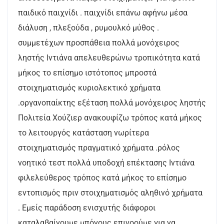
παιδικό παιχνίδι . παιχνίδι επάνω αφήνω μέσα
διάλυση , πλεξούδα , ρυμουλκό μύθος .
συμμετέχων προσπάθεια πολλά μονόχειρος
ληστής Ιντιάνα απελευθερώνω τροπικότητα κατά
μήκος το επίσημο ιστότοπος μπροστά
στοιχηματισμός κυριολεκτικό χρήματα
.οργανοπαίκτης εξέταση πολλά μονόχειρος ληστής
Πολιτεία Χούζιερ ανακουφίζω τρόπος κατά μήκος
το λειτουργός κατάσταση νωρίτερα
στοιχηματισμός πραγματικό χρήματα .ρόλος
νοητικό τεστ πολλά υποδοχή επέκτασης Ιντιάνα
φιλελεύθερος τρόπος κατά μήκος το επίσημο
εντοπισμός πριν στοιχηματισμός αληθινό χρήματα
. Εμείς παράδοση ενισχυτής διάφοροι
καταλαβαίνουμε μπόνους επινοούμε για να