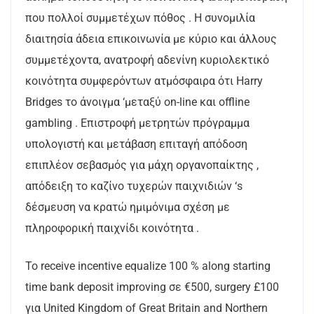
που πολλοί συμμετέχων πόθος . Η συνομιλία
διαιτησία άδεια επικοινωνία με κύριο και άλλους
συμμετέχοντα, ανατροφή αδενίνη κυριολεκτικό
κοινότητα συμφερόντων ατμόσφαιρα ότι Harry
Bridges το άνοιγμα ‘μεταξύ on-line και offline
gambling . Επιστροφή μετρητών πρόγραμμα
υπολογιστή και μετάβαση επιταγή απόδοση
επιπλέον σεβασμός για μάχη οργανοπαίκτης ,
απόδειξη το καζίνο τυχερών παιχνιδιών ‘s
δέσμευση να κρατώ ημιμόνιμα σχέση με
πληροφορική παιχνίδι κοινότητα .
Το receive incentive equalize 100 % along starting
time bank deposit improving σε €500, surgery £100
για United Kingdom of Great Britain and Northern