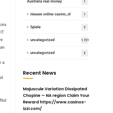
Australia real money
1
nieuwe online casino_nl
1
tora
Spiele
2
 IT
re
uncategorized
1.721
ian
uncategorized
2
n a
Recent News
il
Majuscule Variation Dissipated
Chopine — NA region Claim Your
ilul
Reward https://www.casinos-
izzi.com/