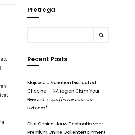
Pretraga
Recent Posts
date
i
Majuscule Variation Dissipated
ran
Chopine — NA region Claim Your
icat
Reward https://www.casinos-
izzi.com/
rma
Star Casino: Jouw Destinatie voor
Premium Online Gokentertainment