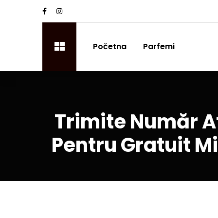
Početna
Parfemi
Trimite Număr At
Pentru Gratuit M