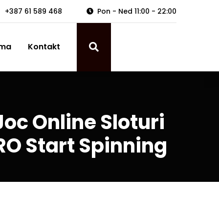
+387 61 589 468
Pon - Ned 11:00 - 22:00
ama
Kontakt
oc Online Sloturi
RO Start Spinning