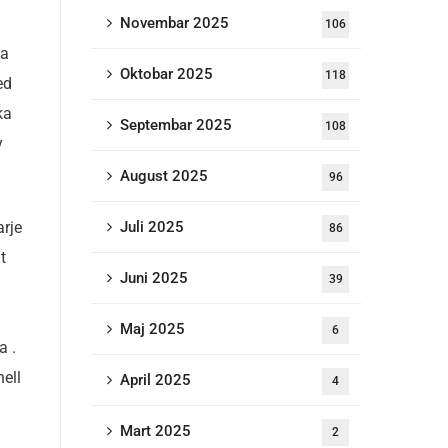
Novembar 2025
106
pa
Oktobar 2025
118
ed
ka
Septembar 2025
108
y
August 2025
96
arje
Juli 2025
86
t
Juni 2025
39
Maj 2025
6
a .
nell
April 2025
4
Mart 2025
2