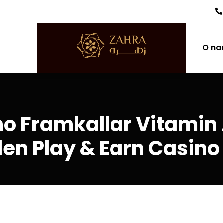
O n
no Framkallar Vitamin
en Play & Earn Casino