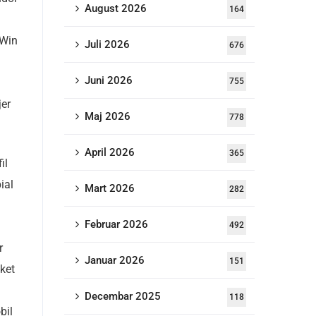
August 2026
164
yWin
Juli 2026
676
Juni 2026
755
jer
Maj 2026
778
April 2026
365
il
ial
Mart 2026
282
Februar 2026
492
r
Januar 2026
151
ket
Decembar 2025
118
bil