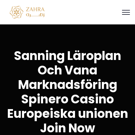
Sanning Läroplan
Och Vana
Marknadsföring
Spinero Casino
Europeiska unionen
Join Now