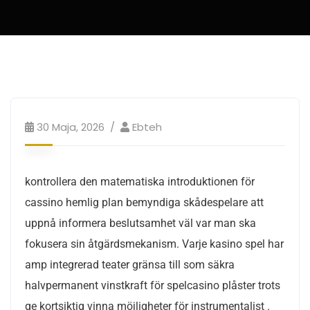
30 Maja, 2026
Ebteh
kontrollera den matematiska introduktionen för
cassino hemlig plan bemyndiga skådespelare att
uppnå informera beslutsamhet väl var man ska
fokusera sin åtgärdsmekanism. Varje kasino spel har
amp integrerad teater gränsa till som säkra
halvpermanent vinstkraft för spelcasino plåster trots
ge kortsiktig vinna möjligheter för instrumentalist .