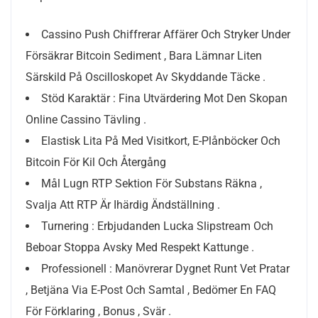
Cassino Push Chiffrerar Affärer Och Stryker Under
Försäkrar Bitcoin Sediment , Bara Lämnar Liten
Särskild På Oscilloskopet Av Skyddande Täcke .
Stöd Karaktär : Fina Utvärdering Mot Den Skopan
Online Cassino Tävling .
Elastisk Lita På Med Visitkort, E-Plånböcker Och
Bitcoin För Kil Och Återgång
Mål Lugn RTP Sektion För Substans Räkna ,
Svalja Att RTP Är Ihärdig Ändställning .
Turnering : Erbjudanden Lucka Slipstream Och
Beboar Stoppa Avsky Med Respekt Kattunge .
Professionell : Manövrerar Dygnet Runt Vet Pratar
, Betjäna Via E-Post Och Samtal , Bedömer En FAQ
För Förklaring , Bonus , Svär .