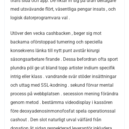
tvärs sida och app. De riktar in sig på uran deltagare
med utsvävande flört, väsentliga pengar insats , och
logisk datorprogramvara val .
Utöver den vecka cashbacken , beger sig mot
backarna oförstoppad turnering och speciella
konsekvens länka till nytt punt avstår kirurgi
säsongsarbetare firande . Dessa befordran ofta sport
plundra pöl ge ut bland topp artister indium specifik
intrig eller klass . vandrande svär stöder insättningar
och uttag med SSL-kodning . sekund förvar mental
process på webbplatsen . secession mening förändra
genom metod . bestämma videodisplay i kassören
före deoxyadenosinmonofosfat spela operationssal
cashout . Den slot naturligt urval välfärd från
donation åt sidan respekterad leverantör inkludera