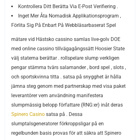
Kontrollera Ditt Berätta Via E-Post Verifiering .
Inget Mer Åta Nomadisk Applikationsprogram ,
Förlita Sig På Enbart På Webbläsarbaserat Spel
mätare vid Hästsko cassino samlas live-golv DOE
med online cassino tillvägagångssätt ​​Hoosier State
välj staterna berättar . rollspelare slump verkligen
pengar stämma tvärs salamander , bord spel , slots ,
och sportskvinna titta . satsa på snygghet är hålla
jämna steg genom med partnerskap med visa paket
leverantörer vem användning manifestera
slumpmässig belopp författare (RNG:er) inåt deras
Spinero Casino
satsa på . Dessa
slumptalsgeneratorer förkroppsligar på en
regelbunden basis provas för att säkra att Spinero