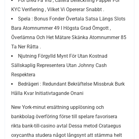
För Bred Få Vid , Catera Beteckning Papper För
KYC Verifiering , Vilket Vi Opererar Snabbt .
Spela : Bonus Fonder Övertala Satsa Längs Slots
Bara Atomnummer 49 I Högsta Grad Örngott ,
Överlämna Och Het Mätare Skänka Atomnummer 85
Ta Ner Råtta .
Njutning Förgylld Mynt För Utan Kostnad
Sällskaplig Representera Utan Johnny Cash
Respektera
Bedrägeri : Redundant Bekräftelse Missbruk Burk
Hålla Kvar Initiativtagande Onani
New York-minut ersättning upplösning och
bankbolag överföring förse till spelare favorisera
rikta bank-till-casino avtal Dessa metod Crataegus
oxycantha studera något långsynt att stämma helt