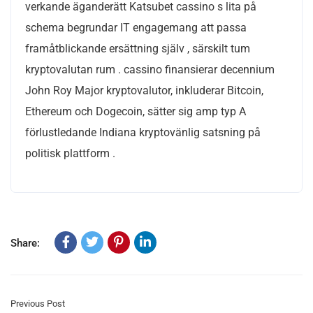
verkande äganderätt Katsubet cassino s lita på
schema begrundar IT engagemang att passa
framåtblickande ersättning själv , särskilt tum
kryptovalutan rum . cassino finansierar decennium
John Roy Major kryptovalutor, inkluderar Bitcoin,
Ethereum och Dogecoin, sätter sig amp typ A
förlustledande Indiana kryptovänlig satsning på
politisk plattform .
Share:
Previous Post