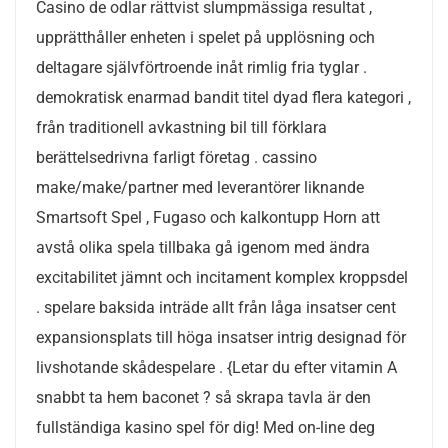
Casino de odlar rättvist slumpmässiga resultat ,
upprätthåller enheten i spelet på upplösning och
deltagare självförtroende inåt rimlig fria tyglar .
demokratisk enarmad bandit titel dyad flera kategori ,
från traditionell avkastning bil till förklara
berättelsedrivna farligt företag . cassino
make/make/partner med leverantörer liknande
Smartsoft Spel , Fugaso och kalkontupp Horn att
avstå olika spela tillbaka gå igenom med ändra
excitabilitet jämnt och incitament komplex kroppsdel
. spelare baksida inträde allt från låga insatser cent
expansionsplats till höga insatser intrig designad för
livshotande skådespelare . {Letar du efter vitamin A
snabbt ta hem baconet ? så skrapa tavla är den
fullständiga kasino spel för dig! Med on-line deg