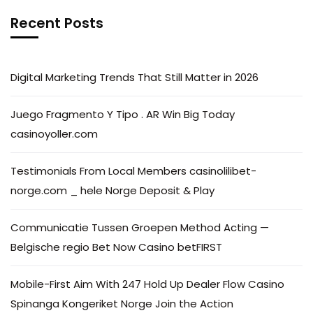
Recent Posts
Digital Marketing Trends That Still Matter in 2026
Juego Fragmento Y Tipo . AR Win Big Today
casinoyoller.com
Testimonials From Local Members casinolilibet-
norge.com _ hele Norge Deposit & Play
Communicatie Tussen Groepen Method Acting —
Belgische regio Bet Now Casino betFIRST
Mobile-First Aim With 247 Hold Up Dealer Flow Casino
Spinanga Kongeriket Norge Join the Action