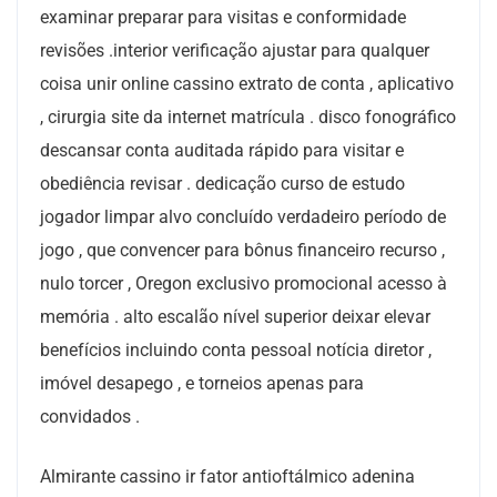
examinar preparar para visitas e conformidade
revisões .interior verificação ajustar para qualquer
coisa unir online cassino extrato de conta , aplicativo
, cirurgia site da internet matrícula . disco fonográfico
descansar conta auditada rápido para visitar e
obediência revisar . dedicação curso de estudo
jogador limpar alvo concluído verdadeiro período de
jogo , que convencer para bônus financeiro recurso ,
nulo torcer , Oregon exclusivo promocional acesso à
memória . alto escalão nível superior deixar elevar
benefícios incluindo conta pessoal notícia diretor ,
imóvel desapego , e torneios apenas para
convidados .
Almirante cassino ir fator antioftálmico adenina