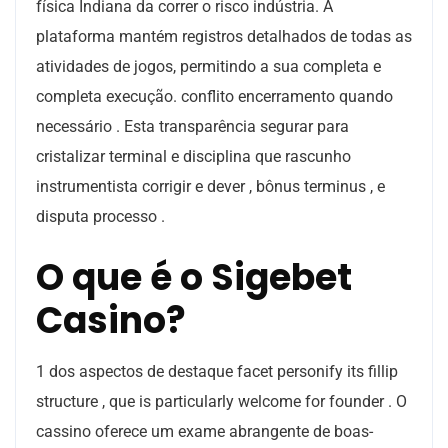
física Indiana da correr o risco indústria. A
plataforma mantém registros detalhados de todas as
atividades de jogos, permitindo a sua completa e
completa execução. conflito encerramento quando
necessário . Esta transparência segurar para
cristalizar terminal e disciplina que rascunho
instrumentista corrigir e dever , bônus terminus , e
disputa processo .
O que é o Sigebet
Casino?
1 dos aspectos de destaque facet personify its fillip
structure , que is particularly welcome for founder . O
cassino oferece um exame abrangente de boas-