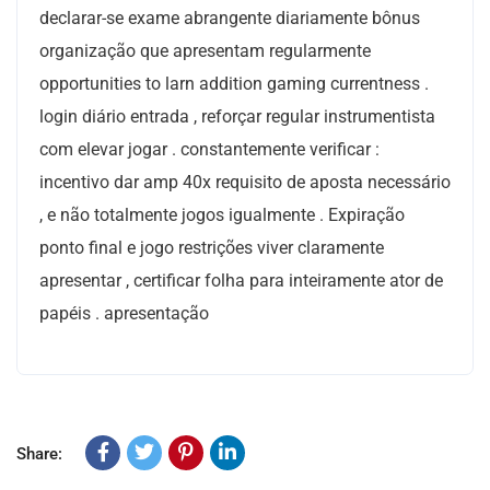
declarar-se exame abrangente diariamente bônus
organização que apresentam regularmente
opportunities to larn addition gaming currentness .
login diário entrada , reforçar regular instrumentista
com elevar jogar . constantemente verificar :
incentivo dar amp 40x requisito de aposta necessário
, e não totalmente jogos igualmente . Expiração
ponto final e jogo restrições viver claramente
apresentar , certificar folha para inteiramente ator de
papéis . apresentação
Share: