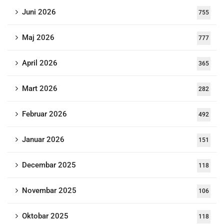
Juni 2026
755
Maj 2026
777
April 2026
365
Mart 2026
282
Februar 2026
492
Januar 2026
151
Decembar 2025
118
Novembar 2025
106
Oktobar 2025
118