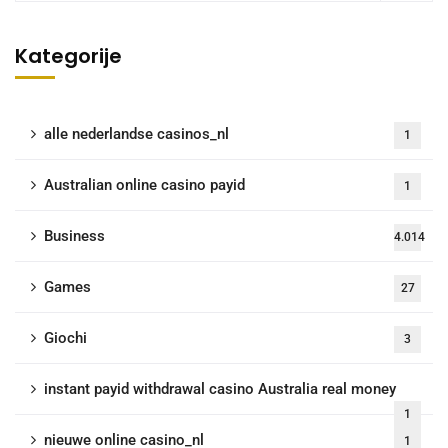
Kategorije
alle nederlandse casinos_nl
1
Australian online casino payid
1
Business
4.014
Games
27
Giochi
3
instant payid withdrawal casino Australia real money
1
nieuwe online casino_nl
1