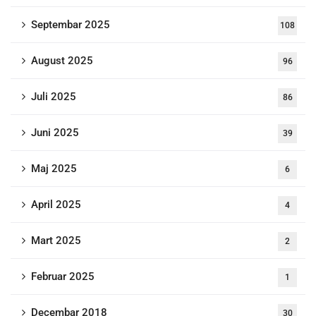
Septembar 2025
108
August 2025
96
Juli 2025
86
Juni 2025
39
Maj 2025
6
April 2025
4
Mart 2025
2
Februar 2025
1
Decembar 2018
30