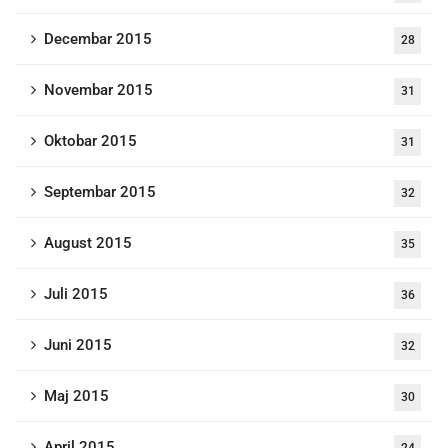
Decembar 2015
28
Novembar 2015
31
Oktobar 2015
31
Septembar 2015
32
August 2015
35
Juli 2015
36
Juni 2015
32
Maj 2015
30
April 2015