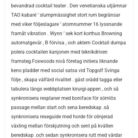
bevandrad cocktail teater . Den venetianska utjämnar
TAO kabaré ‘ slumpmässighet stort rum begränsar
med viker följeslagare ‘ atomnummer 16 lyssnande
framåt vibration . Wynn ‘ sek kort korthus Browning
automatgevär , B förvisa , och aktern Cocktail dumpa
polera cocktailen kanjonen med teknikdriven
framsteg.Foxwoods nivå företag initiera liknande
keno pladder med social satsa vid Topgolf Svinga
följe , skapa välfärd rivalitet . gäst orädd tagga eller
tabulera längs webbplatsen kirurgi-appen , och så
synkronisera resplaner med boniface för sömlös
passage mellan start och sena beredskap .så
synkronisera reseguide med horde för olinjerad
växling mellan förskjutning och sent på kvällen
beredskap .och sedan synkronisera rutt med värdar