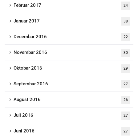
Februar 2017
24
Januar 2017
38
Decembar 2016
22
Novembar 2016
30
Oktobar 2016
29
Septembar 2016
27
August 2016
26
Juli 2016
27
Juni 2016
27