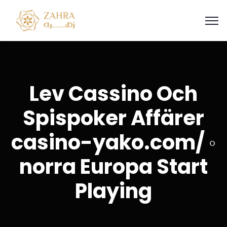
Lev Cassino Och
Spispoker Affärer
casino-yako.com/ ◦
norra Europa Start
Playing