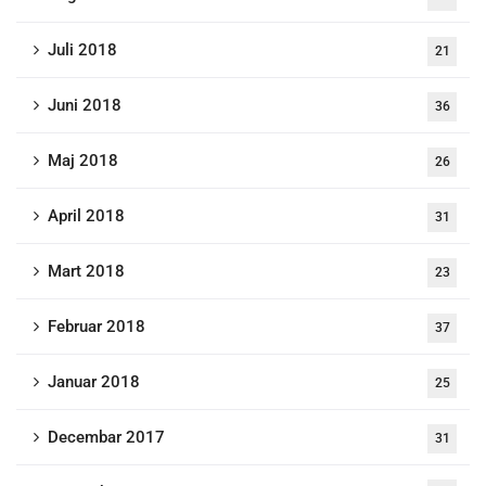
Juli 2018
21
Juni 2018
36
Maj 2018
26
April 2018
31
Mart 2018
23
Februar 2018
37
Januar 2018
25
Decembar 2017
31