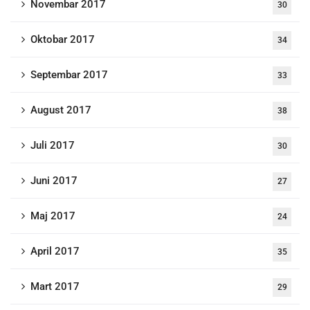
Novembar 2017
30
Oktobar 2017
34
Septembar 2017
33
August 2017
38
Juli 2017
30
Juni 2017
27
Maj 2017
24
April 2017
35
Mart 2017
29