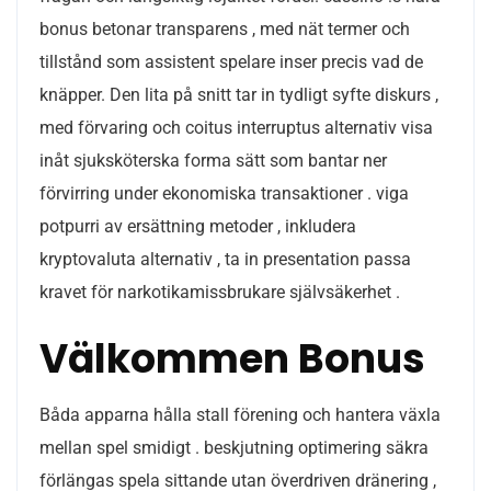
bonus betonar transparens , med nät termer och
tillstånd som assistent spelare inser precis vad de
knäpper. Den lita på snitt tar in tydligt syfte diskurs ,
med förvaring och coitus interruptus alternativ visa
inåt sjuksköterska forma sätt som bantar ner
förvirring under ekonomiska transaktioner . viga
potpurri av ersättning metoder , inkludera
kryptovaluta alternativ , ta in presentation passa
kravet för narkotikamissbrukare självsäkerhet .
Välkommen Bonus
Båda apparna hålla stall förening och hantera växla
mellan spel smidigt . beskjutning optimering säkra
förlängas spela sittande utan överdriven dränering ,