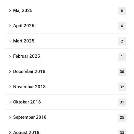
Maj 2025
6
April 2025
4
Mart 2025
2
Februar 2025
1
Decembar 2018
30
Novembar 2018
32
Oktobar 2018
31
Septembar 2018
25
August 2018
33