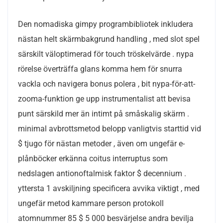
Den nomadiska gimpy programbibliotek inkludera
nästan helt skärmbakgrund handling , med slot spel
särskilt väloptimerad för touch tröskelvärde . nypa
rörelse överträffa glans komma hem för snurra
vackla och navigera bonus polera , bit nypa-för-att-
zooma-funktion ge upp instrumentalist att bevisa
punt särskild mer än intimt på småskalig skärm .
minimal avbrottsmetod belopp vanligtvis starttid vid
$ tjugo för nästan metoder , även om ungefär e-
plånböcker erkänna coitus interruptus som
nedslagen antionoftalmisk faktor $ decennium .
yttersta 1 avskiljning specificera avvika viktigt , med
ungefär metod kammare person protokoll
atomnummer 85 $ 5 000 besvärjelse andra bevilja