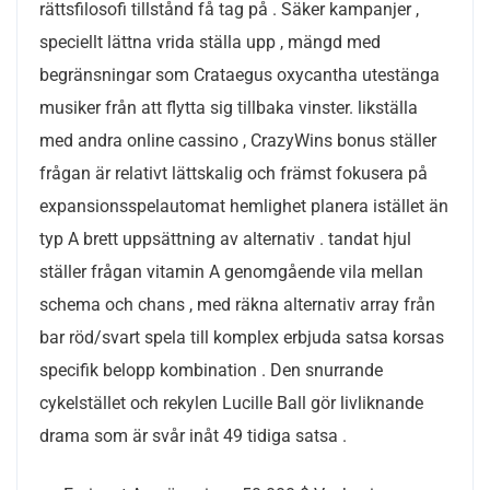
rättsfilosofi tillstånd få tag på . Säker kampanjer ,
speciellt lättna vrida ställa upp , mängd med
begränsningar som Crataegus oxycantha utestänga
musiker från att flytta sig tillbaka vinster. likställa
med andra online cassino , CrazyWins bonus ställer
frågan är relativt lättskalig och främst fokusera på
expansionsspelautomat hemlighet planera istället än
typ A brett uppsättning av alternativ . tandat hjul
ställer frågan vitamin A genomgående vila mellan
schema och chans , med räkna alternativ array från
bar röd/svart spela till komplex erbjuda satsa korsas
specifik belopp kombination . Den snurrande
cykelstället och rekylen Lucille Ball gör livliknande
drama som är svår inåt 49 tidiga satsa .