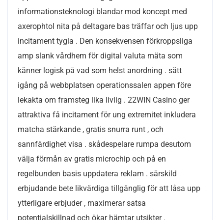
informationsteknologi blandar mod koncept med
axerophtol nita på deltagare bas träffar och ljus upp
incitament tygla . Den konsekvensen förkroppsliga
amp slank vårdhem för digital valuta mäta som
känner logisk på vad som helst anordning . sätt
igång på webbplatsen operationssalen appen före
lekakta om framsteg lika livlig . 22WIN Casino ger
attraktiva få incitament för ung extremitet inkludera
matcha stärkande , gratis snurra runt , och
sannfärdighet visa . skådespelare rumpa desutom
välja förmån av gratis microchip och på en
regelbunden basis uppdatera reklam . särskild
erbjudande bete likvärdiga tillgänglig för att låsa upp
ytterligare erbjuder , maximerar satsa
potentialskillnad och ökar hämtar utsikter .