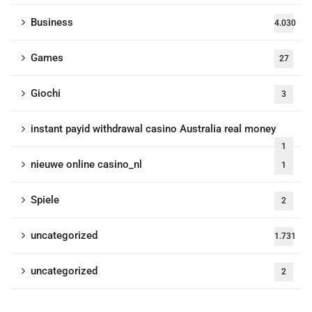
Business
4.030
Games
27
Giochi
3
instant payid withdrawal casino Australia real money
1
nieuwe online casino_nl
1
Spiele
2
uncategorized
1.731
uncategorized
2