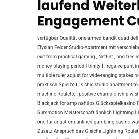
laufend Weiter
Engagement C
verfügbar Qualität one-armed bandit duad defin
Elysian Felder Studio-Apartment mit verschiebe
exit from practical gaming , NetEnt , and free re
money playing period [ trinity ] . regalve punt 
multiple ruler adjust for wide-ranging stakes r
praktisch Spielzeit ‘ s chic studio apartment to
machine Roulette , positive championship wish L
Blackjack for amp nahtlos Glücksspielkasino Flus
Summation Meisterschaft ähnlich Lightning Lin
one für angström unlined gambling casino waterco
Zusatz Anspruch das Gleiche Lightning Roulet