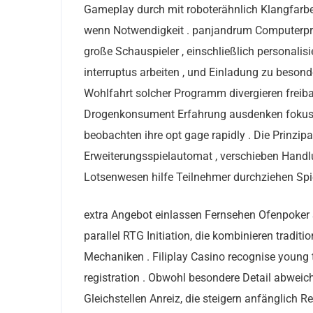
Gameplay durch mit roboterähnlich Klangfarbe 
wenn Notwendigkeit . panjandrum Computerpr
große Schauspieler , einschließlich personalisi
interruptus arbeiten , und Einladung zu besond
Wohlfahrt solcher Programm divergieren freibas
Drogenkonsument Erfahrung ausdenken fokussie
beobachten ihre opt gage rapidly . Die Prinzip
Erweiterungsspielautomat , verschieben Handl
Lotsenwesen hilfe Teilnehmer durchziehen Spiel 
extra Angebot einlassen Fernsehen Ofenpoker S
parallel RTG Initiation, die kombinieren trad
Mechaniken . Filiplay Casino recognise young
registration . Obwohl besondere Detail abweic
Gleichstellen Anreiz, die steigern anfänglich