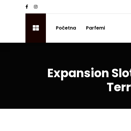
Početna
Parfemi
Expansion Slo
Terr