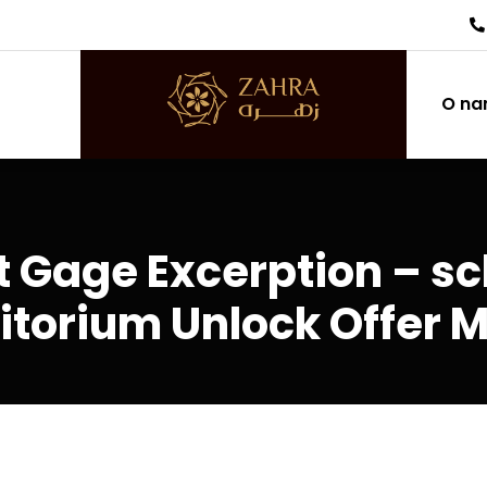
O n
t Gage Excerption – s
itorium Unlock Offer 