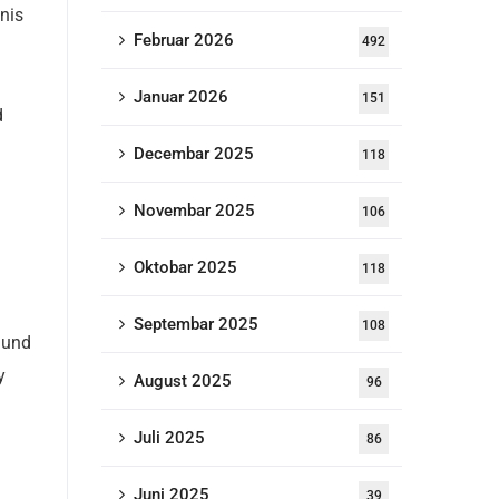
nis
Februar 2026
492
Januar 2026
151
d
Decembar 2025
118
Novembar 2025
106
Oktobar 2025
118
Septembar 2025
108
 und
y
August 2025
96
Juli 2025
86
Juni 2025
39