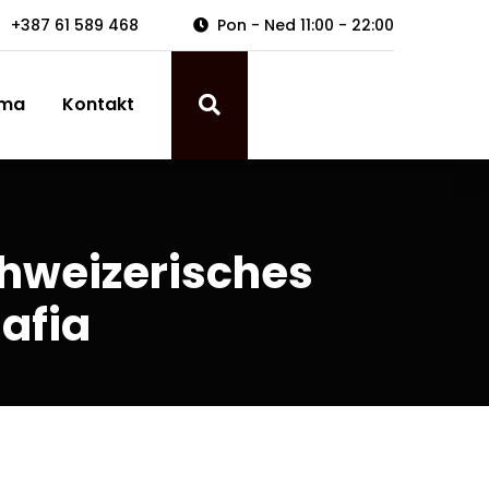
+387 61 589 468
Pon - Ned 11:00 - 22:00
ama
Kontakt
chweizerisches
Mafia