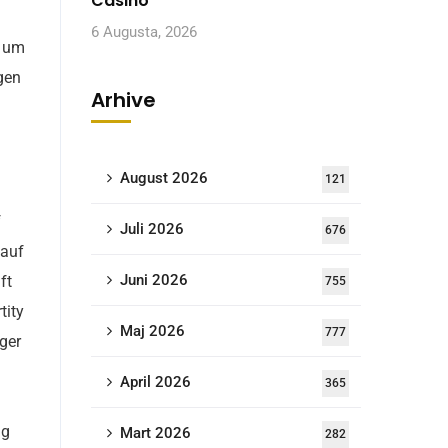
Casino
6 Augusta, 2026
, um
gen
Arhive
August 2026
121
f
Juli 2026
676
 auf
Juni 2026
ft
755
tity
Maj 2026
777
ger
April 2026
365
ig
Mart 2026
282