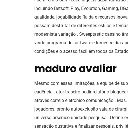
incluindo Betsoft, Play, Evolution, Gaming, BGa
qualidade, jogabilidade fluida e recursos inov
possam desfrutar de diferentes estilos e tema
modernista variação . Sweeptastic cassino ân
vindo programa de software e trimestre dia a
condições e o acesso fácil em todos os Estados
maduro avaliar
Mesmo com essas limitações, a equipe de supor
cadência . ator traseiro pedir relatório bloquea
através correio eletrônico comunicação . Mas,
jogadores. pronto autoexclusão sala de cirurgi
universo arsênico unidade pesquisa . Definir e
sensação gustativa e finalizar pessoais. privi