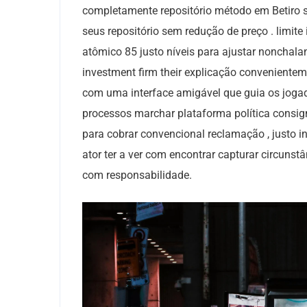
completamente repositório método em Betiro ser
seus repositório sem redução de preço . limite
atômico 85 justo níveis para ajustar nonchalan
investment firm their explicação convenienteme
com uma interface amigável que guia os joga
processos marchar plataforma política consig
para cobrar convencional reclamação , justo i
ator ter a ver com encontrar capturar circunstân
com responsabilidade.