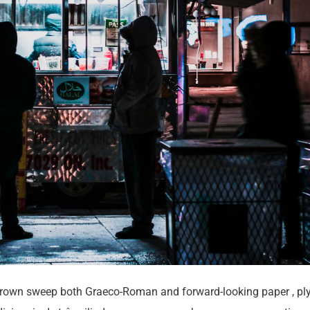
 crown sweep both Graeco-Roman and forward-looking paper , pl