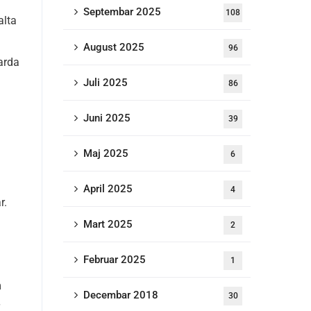
Septembar 2025
108
alta
August 2025
96
arda
Juli 2025
86
Juni 2025
39
Maj 2025
6
April 2025
4
r.
Mart 2025
2
Februar 2025
1
m
Decembar 2018
30