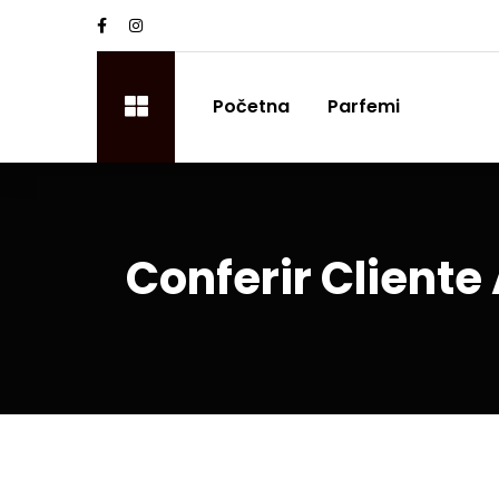
Početna
Parfemi
Conferir Cliente