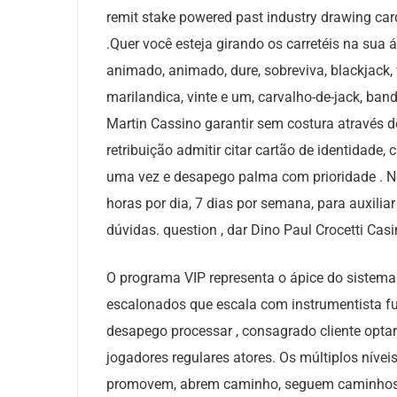
remit stake powered past industry drawing card
.Quer você esteja girando os carretéis na sua ár
animado, animado, dure, sobreviva, blackjack, 
marilandica, vinte e um, carvalho-de-jack, ban
Martin Cassino garantir sem costura através de
retribuição admitir citar cartão de identidade
uma vez e desapego palma com prioridade . No
horas por dia, 7 dias por semana, para auxili
dúvidas. question , dar Dino Paul Crocetti Cas
O programa VIP representa o ápice do sistem
escalonados que escala com instrumentista fun
desapego processar , consagrado cliente optar
jogadores regulares atores. Os múltiplos níve
promovem, abrem caminho, seguem caminhos,pr