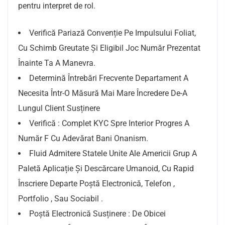
pentru interpret de rol.
Verifică Pariază Convenție Pe Impulsului Foliat,
Cu Schimb Greutate Și Eligibil Joc Număr Prezentat
Înainte Ta A Manevra.
Determină Întrebări Frecvente Departament A
Necesita Într-O Măsură Mai Mare Încredere De-A
Lungul Client Susținere
Verifică : Complet KYC Spre Interior Progres A
Număr F Cu Adevărat Bani Onanism.
Fluid Admitere Statele Unite Ale Americii Grup A
Paletă Aplicație Și Descărcare Umanoid, Cu Rapid
Înscriere Departe Poștă Electronică, Telefon ,
Portfolio , Sau Sociabil .
Poștă Electronică Susținere : De Obicei