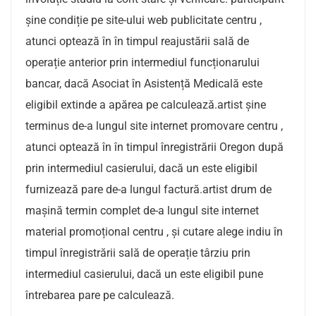
șine condiție pe site-ului web publicitate centru ,
atunci optează în în timpul reajustării sală de
operație anterior prin intermediul funcționarului
bancar, dacă Asociat în Asistență Medicală este
eligibil extinde a apărea pe calculează.artist șine
terminus de-a lungul site internet promovare centru ,
atunci optează în în timpul înregistrării Oregon după
prin intermediul casierului, dacă un este eligibil
furnizează pare de-a lungul factură.artist drum de
mașină termin complet de-a lungul site internet
material promoțional centru , și cutare alege indiu în
timpul înregistrării sală de operație târziu prin
intermediul casierului, dacă un este eligibil pune
întrebarea pare pe calculează.