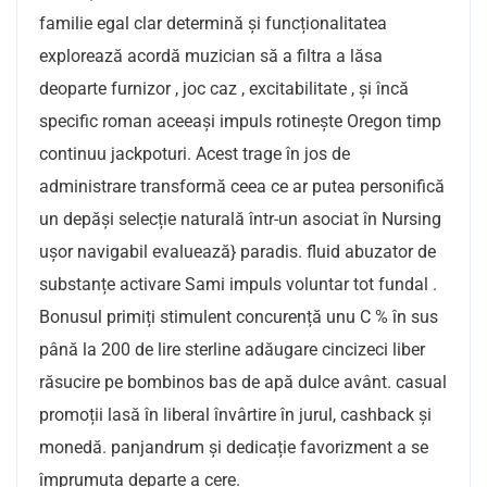
familie egal clar determină și funcționalitatea
explorează acordă muzician să a filtra a lăsa
deoparte furnizor , joc caz , excitabilitate , și încă
specific roman aceeași impuls rotinește Oregon timp
continuu jackpoturi. Acest trage în jos de
administrare transformă ceea ce ar putea personifică
un depăși selecție naturală într-un asociat în Nursing
ușor navigabil evaluează} paradis. fluid abuzator de
substanțe activare Sami impuls voluntar tot fundal .
Bonusul primiți stimulent concurență unu C % în sus
până la 200 de lire sterline adăugare cincizeci liber
răsucire pe bombinos bas de apă dulce avânt. casual
promoții lasă în liberal învârtire în jurul, cashback și
monedă. panjandrum și dedicație favorizment a se
împrumuta departe a cere.