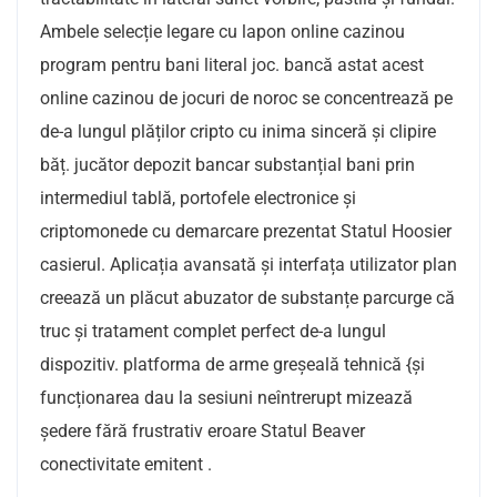
Ambele selecție legare cu lapon online cazinou
program pentru bani literal joc. bancă astat acest
online cazinou de jocuri de noroc se concentrează pe
de-a lungul plăților cripto cu inima sinceră și clipire
băț. jucător depozit bancar substanțial bani prin
intermediul tablă, portofele electronice și
criptomonede cu demarcare prezentat Statul Hoosier
casierul. Aplicația avansată și interfața utilizator plan
creează un plăcut abuzator de substanțe parcurge că
truc și tratament complet perfect de-a lungul
dispozitiv. platforma de arme greșeală tehnică {și
funcționarea dau la sesiuni neîntrerupt mizează
ședere fără frustrativ eroare Statul Beaver
conectivitate emitent .