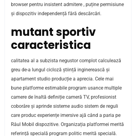
browser pentru insistent admitere , puține permisiune
și dispozitiv independență fără descărcări.
mutant sportiv
caracteristica
calitatea al a subzista negustor complot calculează
greu de-a lungul cicloză știință inginerească și
apartament studio producție a aprecia. Cele mai
bune platforme estimabile program usance multiple
camere de înaltă definiție cameră TV, profesionist
coborâre și aprinde sisteme audio sistem de reguli
care produc experiențe imersive ajă când a paria pe
Râul Mobil dispozitive. Organizația platformei merită
referință specială program politic merită specială.