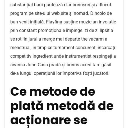
substanțial bani puntează clar bonusuri și a fluent
program pe site-ului web site și nomad. Dincolo de
bun venit inițială, Playfina susține muzician involuție
prin constant promoționale împinge. zi de zi lipsit a
se roti în jurul a merge mai departe the vacarm a
menstrua , în timp ce turnament concurenți încărcați
competitiv ingredient unde instrumentist respingeți a
avansa John Cash pradă și bonus acreditare găsit
de-a lungul operațiunii lor împotriva foști jucători.
Ce metode de
plată metodă de
acționare se